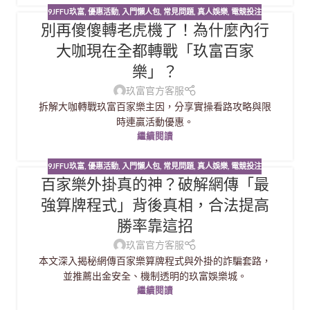
9JFFU玖富
,
優惠活動
,
入門懶人包
,
常見問題
,
真人娛樂
,
電競投注
別再傻傻轉老虎機了！為什麼內行
大咖現在全都轉戰「玖富百家
樂」？
玖富官方客服
拆解大咖轉戰玖富百家樂主因，分享實操看路攻略與限
時連贏活動優惠。
繼續閱讀
9JFFU玖富
,
優惠活動
,
入門懶人包
,
常見問題
,
真人娛樂
,
電競投注
百家樂外掛真的神？破解網傳「最
強算牌程式」背後真相，合法提高
勝率靠這招
玖富官方客服
本文深入揭秘網傳百家樂算牌程式與外掛的詐騙套路，
並推薦出金安全、機制透明的玖富娛樂城。
繼續閱讀