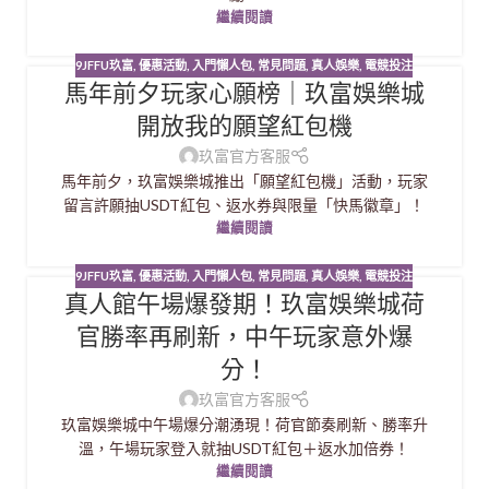
繼續閱讀
9JFFU玖富
,
優惠活動
,
入門懶人包
,
常見問題
,
真人娛樂
,
電競投注
馬年前夕玩家心願榜｜玖富娛樂城
開放我的願望紅包機
玖富官方客服
馬年前夕，玖富娛樂城推出「願望紅包機」活動，玩家
留言許願抽USDT紅包、返水券與限量「快馬徽章」！
繼續閱讀
9JFFU玖富
,
優惠活動
,
入門懶人包
,
常見問題
,
真人娛樂
,
電競投注
真人館午場爆發期！玖富娛樂城荷
官勝率再刷新，中午玩家意外爆
分！
玖富官方客服
玖富娛樂城中午場爆分潮湧現！荷官節奏刷新、勝率升
溫，午場玩家登入就抽USDT紅包＋返水加倍券！
繼續閱讀