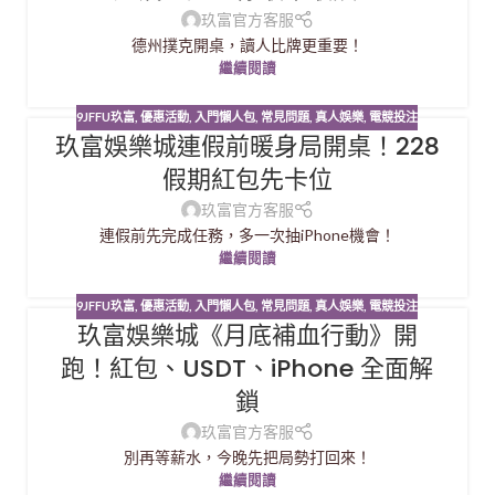
玖富官方客服
德州撲克開桌，讀人比牌更重要！
繼續閱讀
9JFFU玖富
,
優惠活動
,
入門懶人包
,
常見問題
,
真人娛樂
,
電競投注
玖富娛樂城連假前暖身局開桌！228
假期紅包先卡位
玖富官方客服
連假前先完成任務，多一次抽iPhone機會！
繼續閱讀
9JFFU玖富
,
優惠活動
,
入門懶人包
,
常見問題
,
真人娛樂
,
電競投注
玖富娛樂城《月底補血行動》開
跑！紅包、USDT、iPhone 全面解
鎖
玖富官方客服
別再等薪水，今晚先把局勢打回來！
繼續閱讀