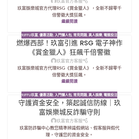
玖富官方客服
玖富娛樂城官方代理RSG《賞金獵人》，全新不歸零千
倍警徽大獎狂飆。
繼續閱讀
9JFFU玖富
,
優惠活動
,
入門懶人包
,
常見問題
,
真人娛樂
,
電競投注
燃爆西部！玖富引進 RSG 電子神作
《賞金獵人》狂飆千倍警徽
玖富官方客服
玖富娛樂城官方代理RSG《賞金獵人》，全新不歸零千
倍警徽大獎狂飆。
繼續閱讀
9JFFU玖富
,
優惠活動
,
入門懶人包
,
常見問題
,
真人娛樂
,
電競投注
守護資金安全，築起誠信防線｜玖
富娛樂城反詐騙守則
玖富官方客服
玖富防詐騙中心教您精準辨識假網站、假客服與假代
理，守護您的資金安全。