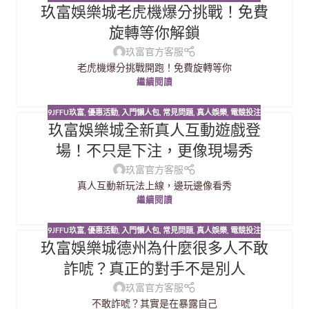
玖富娛樂城老虎機爆分挑戰！免費
旋轉等你解鎖
玖富官方客服
老虎機爆分挑戰開跑！免費旋轉等你
繼續閱讀
9JFFU玖富
,
優惠活動
,
入門懶人包
,
常見問題
,
真人娛樂
,
電競投注
玖富娛樂城全新真人互動遊戲登
場！不只是下注，更像現場秀
玖富官方客服
真人互動新玩法上線，邊玩邊像看秀
繼續閱讀
9JFFU玖富
,
優惠活動
,
入門懶人包
,
常見問題
,
真人娛樂
,
電競投注
玖富娛樂城德州為什麼很多人不敢
詐唬？真正的對手不是別人
玖富官方客服
不敢詐唬？其實是在暴露自己