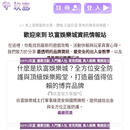
👉 馬上瀏覽最新文章，體驗 正版玖富 帶來的專業與樂趣！
歡迎來到 玖富娛樂城資訊情報站
在這裡，你能找到最新的遊戲攻略、活動快報與玩家真實心得。
我們致力於分享
最透明的品牌資訊
、
最安全的出入金教學
，以及
最熱門的
娛樂玩法
。
9JFFU玖富
,
優惠活動
,
入門懶人包
,
常見問題
,
真人娛樂
,
電競投注
什麼是玖富娛樂城？全方位安全防
護與頂級娛樂殿堂，打造最值得信
賴的博弈品牌
玖富官方客服
玖富娛樂城主打軍事級資安與國際牌照，提供誠信出金
與全方位正版防護。
繼續閱讀
9JFFU玖富
,
優惠活動
,
入門懶人包
,
常見問題
,
真人娛樂
,
電競投注