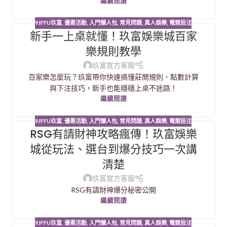
繼續閱讀
9JFFU玖富
,
優惠活動
,
入門懶人包
,
常見問題
,
真人娛樂
,
電競投注
新手一上桌就懂！玖富娛樂城百家
樂規則教學
玖富官方客服
百家樂怎麼玩？玖富帶你快速搞懂莊閒規則、點數計算
與下注技巧，新手也能穩穩上桌不迷路！
繼續閱讀
9JFFU玖富
,
優惠活動
,
入門懶人包
,
常見問題
,
真人娛樂
,
電競投注
RSG有請財神攻略瘋傳！玖富娛樂
城從玩法、選台到爆分技巧一次講
清楚
玖富官方客服
RSG有請財神爆分秘密公開
繼續閱讀
9JFFU玖富
,
優惠活動
,
入門懶人包
,
常見問題
,
真人娛樂
,
電競投注