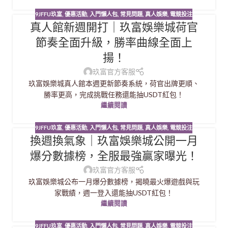
9JFFU玖富
,
優惠活動
,
入門懶人包
,
常見問題
,
真人娛樂
,
電競投注
真人館新週開打｜玖富娛樂城荷官
節奏全面升級，勝率曲線全面上
揚！
玖富官方客服
玖富娛樂城真人館本週更新節奏系統，荷官出牌更順、
勝率更高，完成挑戰任務還能抽USDT紅包！
繼續閱讀
9JFFU玖富
,
優惠活動
,
入門懶人包
,
常見問題
,
真人娛樂
,
電競投注
換週換氣象｜玖富娛樂城公開一月
爆分數據榜，全服最強贏家曝光！
玖富官方客服
玖富娛樂城公布一月爆分數據榜，揭曉最火爆遊戲與玩
家戰績，週一登入還能抽USDT紅包！
繼續閱讀
9JFFU玖富
,
優惠活動
,
入門懶人包
,
常見問題
,
真人娛樂
,
電競投注