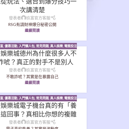
城從玩法、選台到爆分技巧一
次講清楚
發表者
玖富官方客服
RSG有請財神爆分秘密公開
繼續閱讀
玖富
,
優惠活動
,
入門懶人包
,
常見問題
,
真人娛樂
,
電競投注
富娛樂城德州為什麼很多人不
詐唬？真正的對手不是別人
發表者
玖富官方客服
不敢詐唬？其實是在暴露自己
繼續閱讀
玖富
,
優惠活動
,
入門懶人包
,
常見問題
,
真人娛樂
,
電競投注
富娛樂城電子機台真的有「養
」這回事？真相比你想的複雜
發表者
玖富官方客服
電子真的能養？其實是波動度