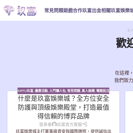
常見問題
遊戲合作
玖富出金相關
玖富娛樂

歡
在這裡
我們致
9JFFU玖富
,
優惠活動
,
入門懶人包
,
常見問題
,
真人娛樂
,
電競投注
什麼是玖富娛樂城？全方位安全
防護與頂級娛樂殿堂，打造最值
得信賴的博弈品牌
發表者
玖富官方客服
玖富娛樂城主打軍事級資安與國際牌照，提供誠信出