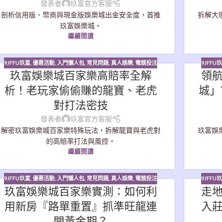
發表者
玖富官方客服
剖析信用版、幣商與現金版娛樂城出金安全度，首推
拆解大
玖富娛樂城。
繼續閱讀
9JFFU玖富
,
優惠活動
,
入門懶人包
,
常見問題
,
真人娛樂
,
電競投注
9JFFU
玖富娛樂城百家樂高賠率全解
領
析！老玩家偷偷賺的龍寶、老虎
城」
對打法密技
發表者
玖富官方客服
解密玖富娛樂城百家樂特殊玩法，拆解龍寶與老虎對
玖富娛
的高賠率打法與風控。
繼續閱讀
9JFFU玖富
,
優惠活動
,
入門懶人包
,
常見問題
,
真人娛樂
,
電競投注
9JFFU
玖富娛樂城百家樂實測：如何利
走
用新房『路單重置』抓準旺龍連
入
開黃金期？