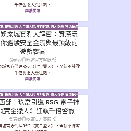
千倍警徽大獎狂飆。
繼續閱讀
玖富
,
優惠活動
,
入門懶人包
,
常見問題
,
真人娛樂
,
電競投注
富娛樂城實測大解密：資深玩
帶你體驗安全金流與最頂級的
遊戲饗宴
發表者
玖富官方客服
樂城官方代理RSG《賞金獵人》，全新不歸零
千倍警徽大獎狂飆。
繼續閱讀
玖富
,
優惠活動
,
入門懶人包
,
常見問題
,
真人娛樂
,
電競投注
西部！玖富引進 RSG 電子神
《賞金獵人》狂飆千倍警徽
發表者
玖富官方客服
樂城官方代理RSG《賞金獵人》，全新不歸零