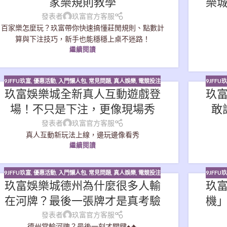
家樂規則教學
樂
發表者
玖富官方客服
百家樂怎麼玩？玖富帶你快速搞懂莊閒規則、點數計
算與下注技巧，新手也能穩穩上桌不迷路！
繼續閱讀
9JFFU玖富
,
優惠活動
,
入門懶人包
,
常見問題
,
真人娛樂
,
電競投注
9JFFU
玖富娛樂城全新真人互動遊戲登
玖
場！不只是下注，更像現場秀
敢
發表者
玖富官方客服
真人互動新玩法上線，邊玩邊像看秀
繼續閱讀
9JFFU玖富
,
優惠活動
,
入門懶人包
,
常見問題
,
真人娛樂
,
電競投注
9JFFU
玖富娛樂城德州為什麼很多人輸
玖
在河牌？最後一張牌才是真考驗
機
發表者
玖富官方客服
德州常輸河牌？最後一刻才關鍵♠🔥