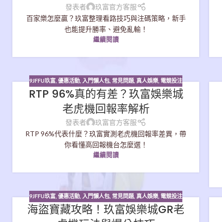
發表者
玖富官方客服
百家樂怎麼贏？玖富整理看路技巧與注碼策略，新手
也能提升勝率、避免亂輸！
繼續閱讀
9JFFU玖富
,
優惠活動
,
入門懶人包
,
常見問題
,
真人娛樂
,
電競投注
RTP 96%真的有差？玖富娛樂城
老虎機回報率解析
發表者
玖富官方客服
RTP 96%代表什麼？玖富實測老虎機回報率差異，帶
你看懂高回報機台怎麼選！
繼續閱讀
9JFFU玖富
,
優惠活動
,
入門懶人包
,
常見問題
,
真人娛樂
,
電競投注
海盜寶藏攻略！玖富娛樂城GR老