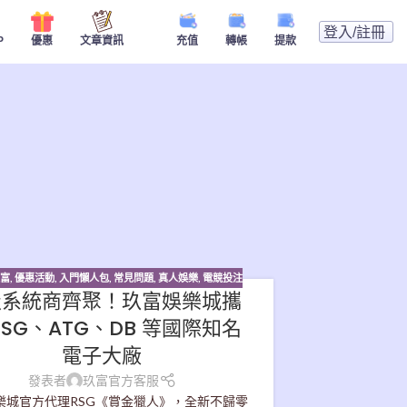
登入/註冊
P
優惠
文章資訊
充值
轉帳
提款
玖富
,
優惠活動
,
入門懶人包
,
常見問題
,
真人娛樂
,
電競投注
級系統商齊聚！玖富娛樂城攜
RSG、ATG、DB 等國際知名
電子大廠
發表者
玖富官方客服
樂城官方代理RSG《賞金獵人》，全新不歸零