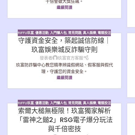
千倍警徽大獎狂飆。
繼續閱讀
9JFFU玖富
,
優惠活動
,
入門懶人包
,
常見問題
,
真人娛樂
,
電競投注
守護資金安全，築起誠信防線｜
玖富娛樂城反詐騙守則
發表者
玖富官方客服
玖富防詐騙中心教您精準辨識假網站、假客服與假代
理，守護您的資金安全。
繼續閱讀
9JFFU玖富
,
優惠活動
,
入門懶人包
,
常見問題
,
真人娛樂
,
電競投注
索爾大槌無極限！玖富獨家解析
「雷神之鎚2」RSG電子爆分玩法
與千倍密技