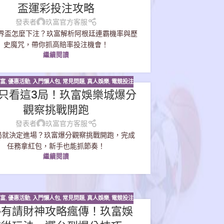
盃運彩投注攻略
發表者
玖富官方客服
6世界盃怎麼下注？玖富解析阿根廷連霸機率與歷
史魔咒，帶你抓高賠率投注機會！
繼續閱讀
玖富
,
優惠活動
,
入門懶人包
,
常見問題
,
真人娛樂
,
電競投注
只看這3局！玖富娛樂城爆分
觀察挑戰開跑
發表者
玖富官方客服
局就決定進場？玖富爆分觀察挑戰開跑，完成
任務拿紅包，新手也能抓節奏！
繼續閱讀
玖富
,
優惠活動
,
入門懶人包
,
常見問題
,
真人娛樂
,
電競投注
G有請財神攻略瘋傳！玖富娛