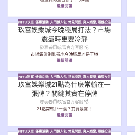
繼續閱讀
9JFFU玖富
,
優惠活動
,
入門懶人包
,
常見問題
,
真人娛樂
,
電競投注
玖富娛樂城今晚穩局打法？市場
震盪時更要冷靜
發表者
玖富官方客服
市場震盪別亂衝⚠今晚穩局才是王道
繼續閱讀
9JFFU玖富
,
優惠活動
,
入門懶人包
,
常見問題
,
真人娛樂
,
電競投注
玖富娛樂城21點為什麼常輸在一
張牌？關鍵其實在停牌
發表者
玖富官方客服
21點常輸那一張？其實是貪！
繼續閱讀
9JFFU玖富
,
優惠活動
,
入門懶人包
,
常見問題
,
真人娛樂
,
電競投注