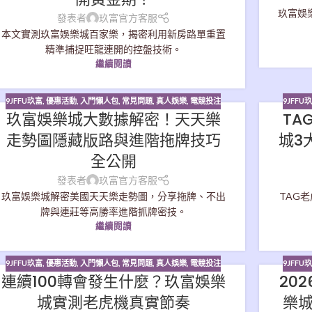
玖富娛
發表者
玖富官方客服
本文實測玖富娛樂城百家樂，揭密利用新房路單重置
精準捕捉旺龍連開的控盤技術。
繼續閱讀
9JFFU玖富
,
優惠活動
,
入門懶人包
,
常見問題
,
真人娛樂
,
電競投注
9JFFU
玖富娛樂城大數據解密！天天樂
TA
走勢圖隱藏版路與進階拖牌技巧
城3
全公開
發表者
玖富官方客服
玖富娛樂城解密美國天天樂走勢圖，分享拖牌、不出
TAG
牌與連莊等高勝率進階抓牌密技。
繼續閱讀
9JFFU玖富
,
優惠活動
,
入門懶人包
,
常見問題
,
真人娛樂
,
電競投注
9JFFU
連續100轉會發生什麼？玖富娛樂
20
城實測老虎機真實節奏
樂