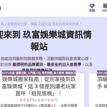
城
客服
AP
 馬上瀏覽最新文章，體驗 正版玖富 帶來的專業與樂趣！
迎來到 玖富娛樂城資訊情
報站
，你能找到最新的遊戲攻略、活動快報與玩家真實心得。
力於分享
最透明的品牌資訊
、
最安全的出入金教學
，以及
最熱門的
娛樂玩法
。
9JFFU玖富
,
優惠活動
,
入門懶人包
,
常見問題
,
真人娛樂
,
電競投注
9JFFU
娛樂城搬家指南｜從別家換到玖
頂
富娛樂城，這 3 個差別讓老玩家
手 
直呼「相見恨晚」！
發表者
玖富官方客服
玖富娛樂城官方代理RSG《賞金獵人》，全新不歸零
玖富娛