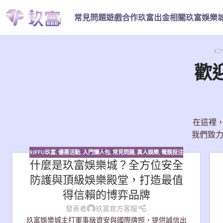
常見問題
遊戲合作
玖富出金相關
玖富娛樂

歡
在這裡
我們致
9JFFU玖富
,
優惠活動
,
入門懶人包
,
常見問題
,
真人娛樂
,
電競投注
什麼是玖富娛樂城？全方位安全
防護與頂級娛樂殿堂，打造最值
得信賴的博弈品牌
發表者
玖富官方客服
玖富娛樂城主打軍事級資安與國際牌照，提供誠信出