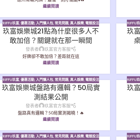
繼續閱讀
9JFFU玖富
,
優惠活動
,
入門懶人包
,
常見問題
,
真人娛樂
,
電競投注
9JFFU
玖富娛樂城21點為什麼很多人不
玖
敢加倍？關鍵就在那一瞬間
發表者
玖富官方客服
好牌卻不敢加倍？差距就在這
繼續閱讀
9JFFU玖富
,
優惠活動
,
入門懶人包
,
常見問題
,
真人娛樂
,
電競投注
9JFFU
玖富娛樂城盤路有邏輯？50局實
玖
測結果公開
發表者
玖富官方客服
盤路真有邏輯？50局實測揭曉！🔥
繼續閱讀
9JFFU玖富
,
優惠活動
,
入門懶人包
,
常見問題
,
真人娛樂
,
電競投注
9JFFU