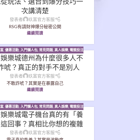
城從玩法、選台到爆分技巧一
次講清楚
發表者
玖富官方客服
RSG有請財神爆分秘密公開
繼續閱讀
玖富
,
優惠活動
,
入門懶人包
,
常見問題
,
真人娛樂
,
電競投注
富娛樂城德州為什麼很多人不
詐唬？真正的對手不是別人
發表者
玖富官方客服
不敢詐唬？其實是在暴露自己
繼續閱讀
玖富
,
優惠活動
,
入門懶人包
,
常見問題
,
真人娛樂
,
電競投注
富娛樂城電子機台真的有「養
」這回事？真相比你想的複雜
發表者
玖富官方客服
電子真的能養？其實是波動度