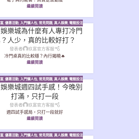
繼續閱讀
玖富
,
優惠活動
,
入門懶人包
,
常見問題
,
真人娛樂
,
電競投注
富娛樂城為什麼有人專打冷門
桌？人少，真的比較好打？
發表者
玖富官方客服
冷門桌真的比較穩？內行揭曉🔥
繼續閱讀
玖富
,
優惠活動
,
入門懶人包
,
常見問題
,
真人娛樂
,
電競投注
富娛樂城週四試手感！今晚別
打滿，只打一段
發表者
玖富官方客服
週四試手感局，只打一段就好
繼續閱讀
玖富
,
優惠活動
,
入門懶人包
,
常見問題
,
真人娛樂
,
電競投注