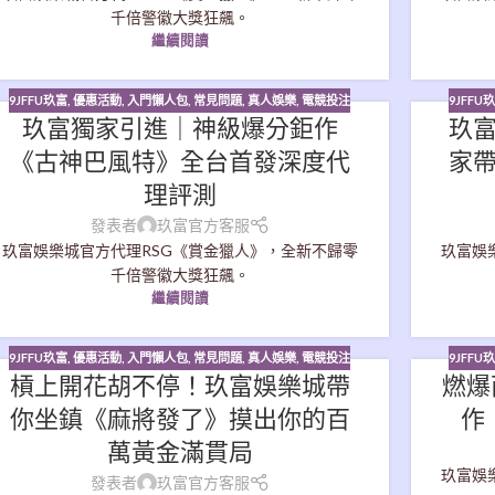
千倍警徽大獎狂飆。
繼續閱讀
9JFFU玖富
,
優惠活動
,
入門懶人包
,
常見問題
,
真人娛樂
,
電競投注
9JFFU
玖富獨家引進｜神級爆分鉅作
玖
《古神巴風特》全台首發深度代
家
理評測
發表者
玖富官方客服
玖富娛樂城官方代理RSG《賞金獵人》，全新不歸零
玖富娛
千倍警徽大獎狂飆。
繼續閱讀
9JFFU玖富
,
優惠活動
,
入門懶人包
,
常見問題
,
真人娛樂
,
電競投注
9JFFU
槓上開花胡不停！玖富娛樂城帶
燃爆
你坐鎮《麻將發了》摸出你的百
作
萬黃金滿貫局
玖富娛
發表者
玖富官方客服