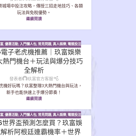
樂城場中投注攻略，傳授三招走地技巧、各類
玩法與免稅優勢。
繼續閱讀
玖富
,
優惠活動
,
入門懶人包
,
常見問題
,
真人娛樂
,
電競投注
G電子老虎機推薦｜玖富娛樂
大熱門機台＋玩法與爆分技巧
全解析
發表者
玖富官方客服
老虎機好玩嗎？玖富整理3大熱門機台與玩法，
新手也能快速上手爆分節奏！
繼續閱讀
玖富
,
優惠活動
,
入門懶人包
,
常見問題
,
真人娛樂
,
電競投注
26世界盃預測怎麼買？玖富娛
城解析阿根廷連霸機率＋世界