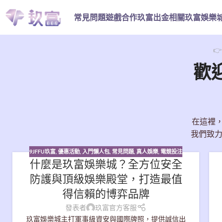
常見問題
遊戲合作
玖富出金相關
玖富娛樂

歡
在這裡
我們致
9JFFU玖富
,
優惠活動
,
入門懶人包
,
常見問題
,
真人娛樂
,
電競投注
什麼是玖富娛樂城？全方位安全
防護與頂級娛樂殿堂，打造最值
得信賴的博弈品牌
發表者
玖富官方客服
玖富娛樂城主打軍事級資安與國際牌照，提供誠信出