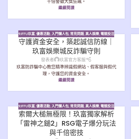
千倍警徽大獎狂飆。
繼續閱讀
9JFFU玖富
,
優惠活動
,
入門懶人包
,
常見問題
,
真人娛樂
,
電競投注
守護資金安全，築起誠信防線｜
玖富娛樂城反詐騙守則
發表者
玖富官方客服
玖富防詐騙中心教您精準辨識假網站、假客服與假代
理，守護您的資金安全。
繼續閱讀
9JFFU玖富
,
優惠活動
,
入門懶人包
,
常見問題
,
真人娛樂
,
電競投注
索爾大槌無極限！玖富獨家解析
「雷神之鎚2」RSG電子爆分玩法
與千倍密技