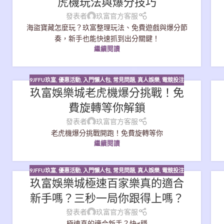
虎機玩法與爆分技巧
發表者
玖富官方客服
海盜寶藏怎麼玩？玖富整理玩法、免費遊戲與爆分節
奏，新手也能快速抓到出分關鍵！
繼續閱讀
9JFFU玖富
,
優惠活動
,
入門懶人包
,
常見問題
,
真人娛樂
,
電競投注
玖富娛樂城老虎機爆分挑戰！免
費旋轉等你解鎖
發表者
玖富官方客服
老虎機爆分挑戰開跑！免費旋轉等你
繼續閱讀
9JFFU玖富
,
優惠活動
,
入門懶人包
,
常見問題
,
真人娛樂
,
電競投注
玖富娛樂城極速百家樂真的適合
新手嗎？三秒一局你跟得上嗎？
發表者
玖富官方客服
極速真的適合新手？快≠穩