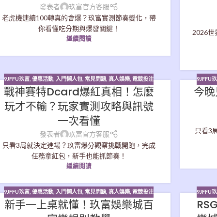
發表者
玖富官方客服
老虎機連續100轉真的會爆？玖富實測節奏變化，帶
你看懂吃分期與爆發關鍵！
202
繼續閱讀
9JFFU玖富
,
優惠活動
,
入門懶人包
,
常見問題
,
真人娛樂
,
電競投注
9JFFU
戰神賽特Dcard爆紅真相！怎麼
今晚
玩才不輸？玩家實測攻略與訊號
一次看懂
只看3
發表者
玖富官方客服
只看3局就決定進場？玖富爆分觀察挑戰開跑，完成
任務拿紅包，新手也能抓節奏！
繼續閱讀
9JFFU玖富
,
優惠活動
,
入門懶人包
,
常見問題
,
真人娛樂
,
電競投注
9JFFU
新手一上桌就懂！玖富娛樂城百
RS