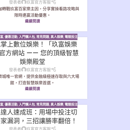
發表者
玖富官方客服
咖轉戰玖富百家樂主因，分享實操看路攻略與
限時連贏活動優惠。
繼續閱讀
玖富
,
優惠活動
,
入門懶人包
,
常見問題
,
真人娛樂
,
電競投注
航掌上數位娛樂！「玖富娛樂
官方網站 —— 您的頂級智慧
娛樂殿堂
發表者
玖富官方客服
樂城唯一官網，提供金融級極速存取與六大場
館，打造智慧娛樂首選。
繼續閱讀
玖富
,
優惠活動
,
入門懶人包
,
常見問題
,
真人娛樂
,
電競投注
地達人速成班：用場中投注切
莊家漏洞，三招讓勝率翻倍！
發表者
玖富官方客服