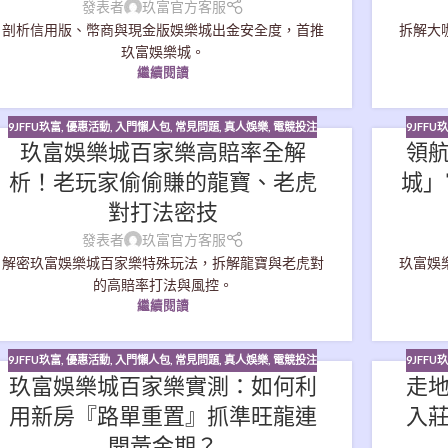
發表者
玖富官方客服
剖析信用版、幣商與現金版娛樂城出金安全度，首推
拆解大
玖富娛樂城。
繼續閱讀
9JFFU玖富
,
優惠活動
,
入門懶人包
,
常見問題
,
真人娛樂
,
電競投注
9JFFU
玖富娛樂城百家樂高賠率全解
領
析！老玩家偷偷賺的龍寶、老虎
城」
對打法密技
發表者
玖富官方客服
解密玖富娛樂城百家樂特殊玩法，拆解龍寶與老虎對
玖富娛
的高賠率打法與風控。
繼續閱讀
9JFFU玖富
,
優惠活動
,
入門懶人包
,
常見問題
,
真人娛樂
,
電競投注
9JFFU
玖富娛樂城百家樂實測：如何利
走
用新房『路單重置』抓準旺龍連
入
開黃金期？