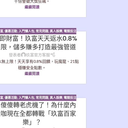
千倍警徽大獎狂飆。
繼續閱讀
玖富
,
優惠活動
,
入門懶人包
,
常見問題
,
真人娛樂
,
電競投注
即財富！玖富天天返水0.8%
上限，儲多賺多打造最強管道
發表者
玖富官方客服
無上限！天天享有0.8%回饋，玩魔龍、21點
穩賺安全點數。
繼續閱讀
玖富
,
優惠活動
,
入門懶人包
,
常見問題
,
真人娛樂
,
電競投注
再傻傻轉老虎機了！為什麼內
大咖現在全都轉戰「玖富百家
樂」？