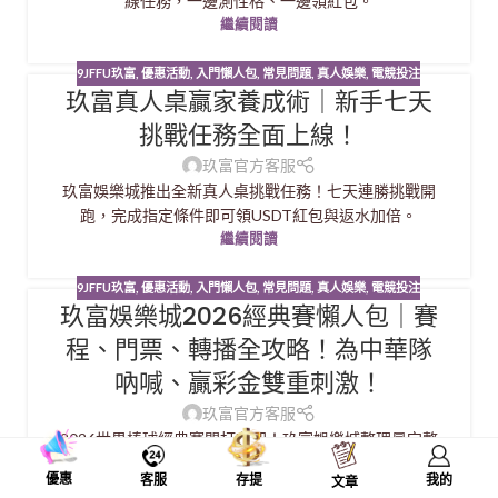
線任務，一邊測性格、一邊領紅包。
繼續閱讀
9JFFU玖富
,
優惠活動
,
入門懶人包
,
常見問題
,
真人娛樂
,
電競投注
玖富真人桌贏家養成術｜新手七天
挑戰任務全面上線！
玖富官方客服
玖富娛樂城推出全新真人桌挑戰任務！七天連勝挑戰開
跑，完成指定條件即可領USDT紅包與返水加倍。
繼續閱讀
9JFFU玖富
,
優惠活動
,
入門懶人包
,
常見問題
,
真人娛樂
,
電競投注
玖富娛樂城2026經典賽懶人包｜賽
程、門票、轉播全攻略！為中華隊
吶喊、贏彩金雙重刺激！
玖富官方客服
2026世界棒球經典賽開打在即！玖富娛樂城整理最完整
賽程、門票、轉播與投注攻略，陪你邊看邊贏！
優惠
客服
我的
存提
文章
繼續閱讀