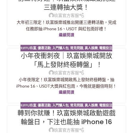
三連轉抽大獎！
玖富官方客服
大年初三限定！玖富娛樂城推出開運三連轉活動，完成
任務即抽 iPhone 16、USDT 與紅包雨好禮！
繼續閱讀
9JFFU玖富
,
優惠活動
,
入門懶人包
,
常見問題
,
真人娛樂
,
電競投注
小年夜衝刺夜｜玖富娛樂城開放
「馬上發財終極轉盤」！
玖富官方客服
小年夜限定！玖富娛樂城開啟馬上發財終極轉盤，抽
iPhone 16、USDT大獎與紅包雨，今晚就是翻倍時刻！
繼續閱讀
9JFFU玖富
,
優惠活動
,
入門懶人包
,
常見問題
,
真人娛樂
,
電競投注
轉到你就賺！玖富娛樂城啟動遊戲
輪盤日，下注也能抽 iPhone 16
玖富官方客服