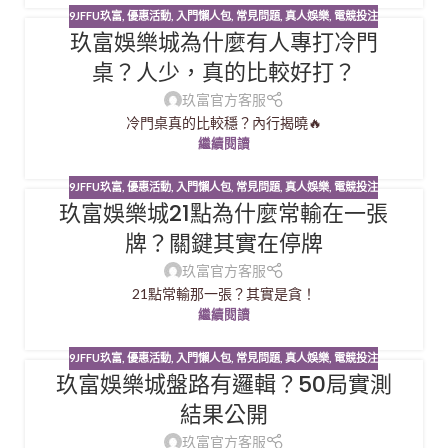
9JFFU玖富
,
優惠活動
,
入門懶人包
,
常見問題
,
真人娛樂
,
電競投注
玖富娛樂城為什麼有人專打冷門
桌？人少，真的比較好打？
玖富官方客服
冷門桌真的比較穩？內行揭曉🔥
繼續閱讀
9JFFU玖富
,
優惠活動
,
入門懶人包
,
常見問題
,
真人娛樂
,
電競投注
玖富娛樂城21點為什麼常輸在一張
牌？關鍵其實在停牌
玖富官方客服
21點常輸那一張？其實是貪！
繼續閱讀
9JFFU玖富
,
優惠活動
,
入門懶人包
,
常見問題
,
真人娛樂
,
電競投注
玖富娛樂城盤路有邏輯？50局實測
結果公開
玖富官方客服