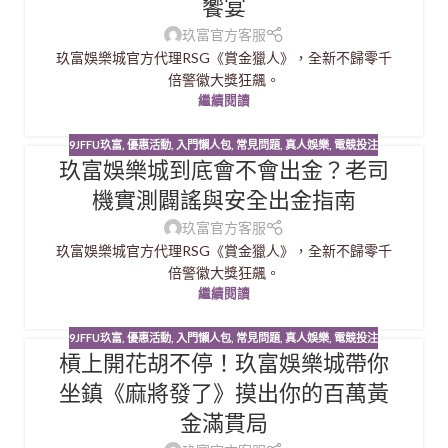
饗宴
玖富官方客服
玖富娛樂城官方代理RSG《賞金獵人》，全新不歸零千
倍警徽大獎狂飆。
繼續閱讀
9JFFU玖富
,
優惠活動
,
入門懶人包
,
常見問題
,
真人娛樂
,
電競投注
玖富娛樂城到底會不會出金？老司
機實測闢謠與安全出金指南
玖富官方客服
玖富娛樂城官方代理RSG《賞金獵人》，全新不歸零千
倍警徽大獎狂飆。
繼續閱讀
9JFFU玖富
,
優惠活動
,
入門懶人包
,
常見問題
,
真人娛樂
,
電競投注
槓上開花胡不停！玖富娛樂城帶你
坐鎮《麻將發了》摸出你的百萬黃
金滿貫局