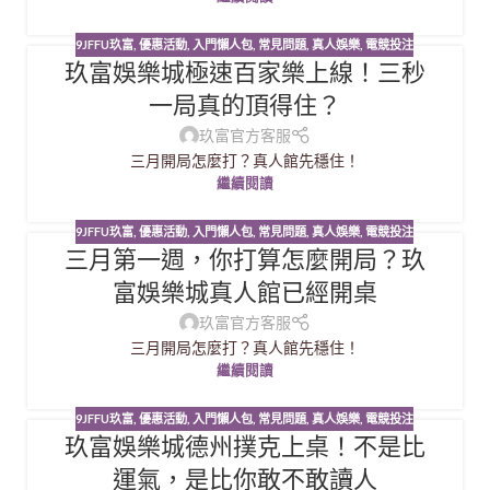
9JFFU玖富
,
優惠活動
,
入門懶人包
,
常見問題
,
真人娛樂
,
電競投注
玖富娛樂城極速百家樂上線！三秒
一局真的頂得住？
玖富官方客服
三月開局怎麼打？真人館先穩住！
繼續閱讀
9JFFU玖富
,
優惠活動
,
入門懶人包
,
常見問題
,
真人娛樂
,
電競投注
三月第一週，你打算怎麼開局？玖
富娛樂城真人館已經開桌
玖富官方客服
三月開局怎麼打？真人館先穩住！
繼續閱讀
9JFFU玖富
,
優惠活動
,
入門懶人包
,
常見問題
,
真人娛樂
,
電競投注
玖富娛樂城德州撲克上桌！不是比
運氣，是比你敢不敢讀人