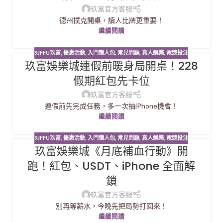
玖富官方客服
德州撲克開桌，讀人比牌更重要！
繼續閱讀
9JFFU玖富
,
優惠活動
,
入門懶人包
,
常見問題
,
真人娛樂
,
電競投注
玖富娛樂城連假前暖身局開桌！228
假期紅包先卡位
玖富官方客服
連假前先完成任務，多一次抽iPhone機會！
繼續閱讀
9JFFU玖富
,
優惠活動
,
入門懶人包
,
常見問題
,
真人娛樂
,
電競投注
玖富娛樂城《月底補血行動》開
跑！紅包、USDT、iPhone 全面解
鎖
玖富官方客服
別再等薪水，今晚先把局勢打回來！
繼續閱讀