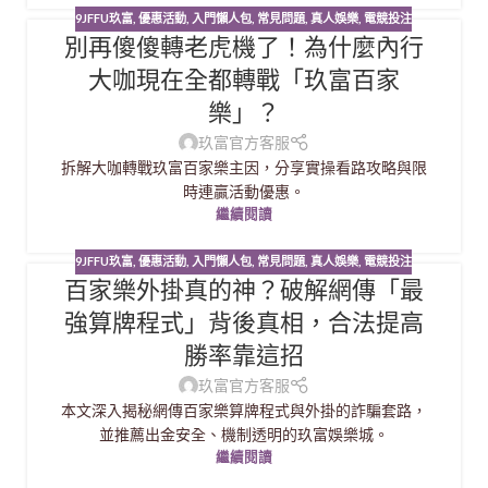
9JFFU玖富
,
優惠活動
,
入門懶人包
,
常見問題
,
真人娛樂
,
電競投注
別再傻傻轉老虎機了！為什麼內行
大咖現在全都轉戰「玖富百家
樂」？
玖富官方客服
拆解大咖轉戰玖富百家樂主因，分享實操看路攻略與限
時連贏活動優惠。
繼續閱讀
9JFFU玖富
,
優惠活動
,
入門懶人包
,
常見問題
,
真人娛樂
,
電競投注
百家樂外掛真的神？破解網傳「最
強算牌程式」背後真相，合法提高
勝率靠這招
玖富官方客服
本文深入揭秘網傳百家樂算牌程式與外掛的詐騙套路，
並推薦出金安全、機制透明的玖富娛樂城。
繼續閱讀