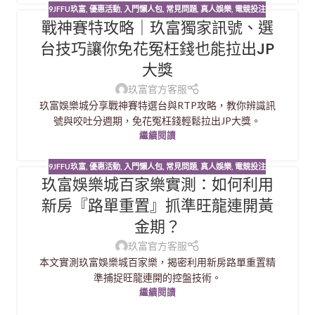
9JFFU玖富
,
優惠活動
,
入門懶人包
,
常見問題
,
真人娛樂
,
電競投注
戰神賽特攻略｜玖富獨家訊號、選
台技巧讓你免花冤枉錢也能拉出JP
大獎
玖富官方客服
玖富娛樂城分享戰神賽特選台與RTP攻略，教你辨識訊
號與咬吐分週期，免花冤枉錢輕鬆拉出JP大獎。
繼續閱讀
9JFFU玖富
,
優惠活動
,
入門懶人包
,
常見問題
,
真人娛樂
,
電競投注
玖富娛樂城百家樂實測：如何利用
新房『路單重置』抓準旺龍連開黃
金期？
玖富官方客服
本文實測玖富娛樂城百家樂，揭密利用新房路單重置精
準捕捉旺龍連開的控盤技術。
繼續閱讀