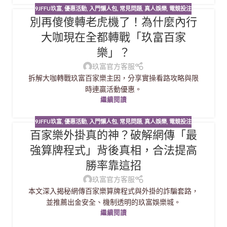
9JFFU玖富
,
優惠活動
,
入門懶人包
,
常見問題
,
真人娛樂
,
電競投注
別再傻傻轉老虎機了！為什麼內行
大咖現在全都轉戰「玖富百家
樂」？
玖富官方客服
拆解大咖轉戰玖富百家樂主因，分享實操看路攻略與限
時連贏活動優惠。
繼續閱讀
9JFFU玖富
,
優惠活動
,
入門懶人包
,
常見問題
,
真人娛樂
,
電競投注
百家樂外掛真的神？破解網傳「最
強算牌程式」背後真相，合法提高
勝率靠這招
玖富官方客服
本文深入揭秘網傳百家樂算牌程式與外掛的詐騙套路，
並推薦出金安全、機制透明的玖富娛樂城。
繼續閱讀