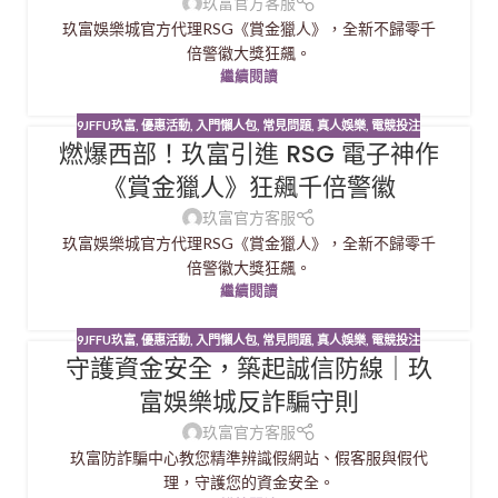
玖富官方客服
玖富娛樂城官方代理RSG《賞金獵人》，全新不歸零千
倍警徽大獎狂飆。
繼續閱讀
9JFFU玖富
,
優惠活動
,
入門懶人包
,
常見問題
,
真人娛樂
,
電競投注
燃爆西部！玖富引進 RSG 電子神作
《賞金獵人》狂飆千倍警徽
玖富官方客服
玖富娛樂城官方代理RSG《賞金獵人》，全新不歸零千
倍警徽大獎狂飆。
繼續閱讀
9JFFU玖富
,
優惠活動
,
入門懶人包
,
常見問題
,
真人娛樂
,
電競投注
守護資金安全，築起誠信防線｜玖
富娛樂城反詐騙守則
玖富官方客服
玖富防詐騙中心教您精準辨識假網站、假客服與假代
理，守護您的資金安全。