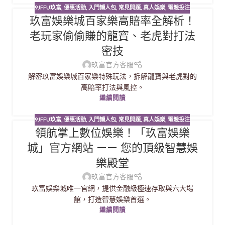
9JFFU玖富
,
優惠活動
,
入門懶人包
,
常見問題
,
真人娛樂
,
電競投注
玖富娛樂城百家樂高賠率全解析！
老玩家偷偷賺的龍寶、老虎對打法
密技
玖富官方客服
解密玖富娛樂城百家樂特殊玩法，拆解龍寶與老虎對的
高賠率打法與風控。
繼續閱讀
9JFFU玖富
,
優惠活動
,
入門懶人包
,
常見問題
,
真人娛樂
,
電競投注
領航掌上數位娛樂！「玖富娛樂
城」官方網站 —— 您的頂級智慧娛
樂殿堂
玖富官方客服
玖富娛樂城唯一官網，提供金融級極速存取與六大場
館，打造智慧娛樂首選。
繼續閱讀