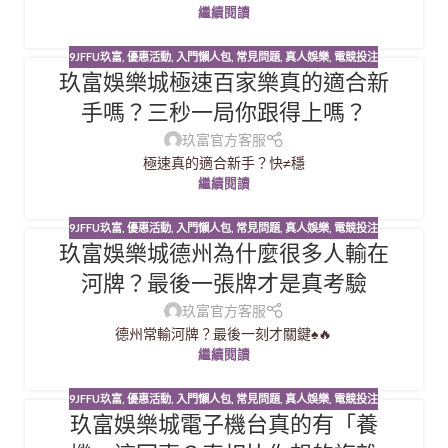
繼續閱讀
9JFFU玖富
,
優惠活動
,
入門懶人包
,
常見問題
,
真人娛樂
,
電競投注
玖富娛樂城極速百家樂真的適合新
手嗎？三秒一局你跟得上嗎？
玖富官方客服
極速真的適合新手？快≠穩
繼續閱讀
9JFFU玖富
,
優惠活動
,
入門懶人包
,
常見問題
,
真人娛樂
,
電競投注
玖富娛樂城德州為什麼很多人輸在
河牌？最後一張牌才是真考驗
玖富官方客服
德州常輸河牌？最後一刻才關鍵♠🔥
繼續閱讀
9JFFU玖富
,
優惠活動
,
入門懶人包
,
常見問題
,
真人娛樂
,
電競投注
玖富娛樂城電子機台真的有「養