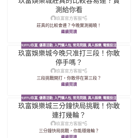
玖富娛樂城莊真的比較容易連？實
測給你看
玖富官方客服
莊真的比較會連？今晚實測揭曉！
繼續閱讀
9JFFU玖富
,
優惠活動
,
入門懶人包
,
常見問題
,
真人娛樂
,
電競投注
玖富娛樂城今晚只准打三段！你敢
停手嗎？
玖富官方客服
三段挑戰開打，你敢停在第三段？
繼續閱讀
9JFFU玖富
,
優惠活動
,
入門懶人包
,
常見問題
,
真人娛樂
,
電競投注
玖富娛樂城三分鐘快局挑戰！你敢
連打幾輪？
玖富官方客服
三分鐘快局挑戰，你能穩幾輪？
繼續閱讀