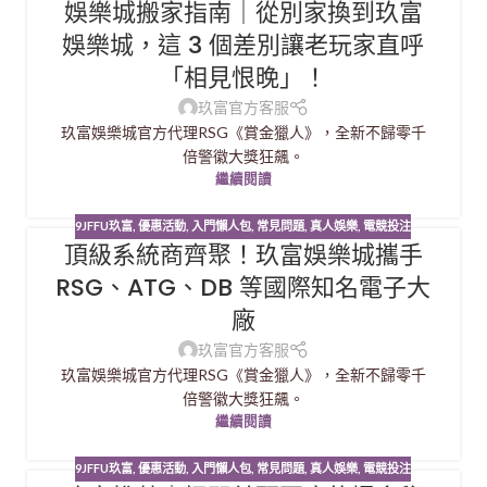
娛樂城搬家指南｜從別家換到玖富
娛樂城，這 3 個差別讓老玩家直呼
「相見恨晚」！
玖富官方客服
玖富娛樂城官方代理RSG《賞金獵人》，全新不歸零千
倍警徽大獎狂飆。
繼續閱讀
9JFFU玖富
,
優惠活動
,
入門懶人包
,
常見問題
,
真人娛樂
,
電競投注
頂級系統商齊聚！玖富娛樂城攜手
RSG、ATG、DB 等國際知名電子大
廠
玖富官方客服
玖富娛樂城官方代理RSG《賞金獵人》，全新不歸零千
倍警徽大獎狂飆。
繼續閱讀
9JFFU玖富
,
優惠活動
,
入門懶人包
,
常見問題
,
真人娛樂
,
電競投注