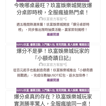
今晚哪桌最旺？玖富娛樂城開放爆
分桌即時榜，全服瘋搶熱門桌！
玖富官方客服
週五晚間熱潮來襲！玖富娛樂城開放「爆分桌即時
榜」，同步推出限時抽獎活動，贏家即刻揭榜！
繼續閱讀
9JFFU玖富
,
優惠活動
,
入門懶人包
,
常見問題
,
真人娛樂
,
電競投注
爆分不是夢！玖富娛樂城玩家的
『小額奇蹟日記』
玖富官方客服
從百元起手也能創造奇蹟！玖富娛樂城推出「小額奇蹟
挑戰週」，完成任務抽USDT紅包、返水加倍券！
繼續閱讀
9JFFU玖富
,
優惠活動
,
入門懶人包
,
常見問題
,
真人娛樂
,
電競投注
爆分桌真的存在？玖富娛樂城玩家
實測勝率驚人，全服瘋搶同一桌！