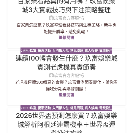
百家樂看路真的有用嗎？玖富娛樂
城3大實戰技巧與下注策略整理
玖富官方客服
百家樂怎麼贏？玖富整理看路技巧與注碼策略，新手也
能提升勝率、避免亂輸！
繼續閱讀
9JFFU玖富
,
優惠活動
,
入門懶人包
,
常見問題
,
真人娛樂
,
電競投注
連續100轉會發生什麼？玖富娛樂城
實測老虎機真實節奏
玖富官方客服
老虎機連續100轉真的會爆？玖富實測節奏變化，帶你看
懂吃分期與爆發關鍵！
繼續閱讀
9JFFU玖富
,
優惠活動
,
入門懶人包
,
常見問題
,
真人娛樂
,
電競投注
2026世界盃預測怎麼買？玖富娛樂
城解析阿根廷連霸機率＋世界盃運