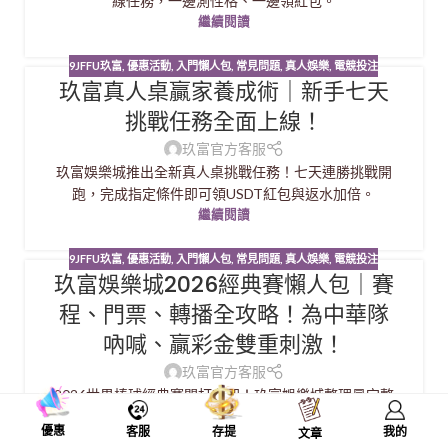
線任務，一邊測性格、一邊領紅包。
繼續閱讀
9JFFU玖富
,
優惠活動
,
入門懶人包
,
常見問題
,
真人娛樂
,
電競投注
玖富真人桌贏家養成術｜新手七天
挑戰任務全面上線！
玖富官方客服
玖富娛樂城推出全新真人桌挑戰任務！七天連勝挑戰開
跑，完成指定條件即可領USDT紅包與返水加倍。
繼續閱讀
9JFFU玖富
,
優惠活動
,
入門懶人包
,
常見問題
,
真人娛樂
,
電競投注
玖富娛樂城2026經典賽懶人包｜賽
程、門票、轉播全攻略！為中華隊
吶喊、贏彩金雙重刺激！
玖富官方客服
2026世界棒球經典賽開打在即！玖富娛樂城整理最完整
賽程、門票、轉播與投注攻略，陪你邊看邊贏！
優惠
客服
我的
存提
文章
繼續閱讀