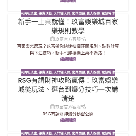
繼續閱讀
9JFFU玖富
,
優惠活動
,
入門懶人包
,
常見問題
,
真人娛樂
,
電競投注
新手一上桌就懂！玖富娛樂城百家
樂規則教學
玖富官方客服
百家樂怎麼玩？玖富帶你快速搞懂莊閒規則、點數計算
與下注技巧，新手也能穩穩上桌不迷路！
繼續閱讀
9JFFU玖富
,
優惠活動
,
入門懶人包
,
常見問題
,
真人娛樂
,
電競投注
RSG有請財神攻略瘋傳！玖富娛樂
城從玩法、選台到爆分技巧一次講
清楚
玖富官方客服
RSG有請財神爆分秘密公開
繼續閱讀
9JFFU玖富
,
優惠活動
,
入門懶人包
,
常見問題
,
真人娛樂
,
電競投注