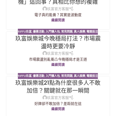
機」這回事？真相比你想的複雜
玖富官方客服
電子真的能養？其實是波動度
繼續閱讀
9JFFU玖富
,
優惠活動
,
入門懶人包
,
常見問題
,
真人娛樂
,
電競投注
玖富娛樂城今晚穩局打法？市場震
盪時更要冷靜
玖富官方客服
市場震盪別亂衝⚠今晚穩局才是王道
繼續閱讀
9JFFU玖富
,
優惠活動
,
入門懶人包
,
常見問題
,
真人娛樂
,
電競投注
玖富娛樂城21點為什麼很多人不敢
加倍？關鍵就在那一瞬間
玖富官方客服
好牌卻不敢加倍？差距就在這
繼續閱讀