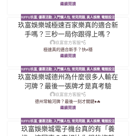
繼續閱讀
9JFFU玖富
,
優惠活動
,
入門懶人包
,
常見問題
,
真人娛樂
,
電競投注
玖富娛樂城極速百家樂真的適合新
手嗎？三秒一局你跟得上嗎？
玖富官方客服
極速真的適合新手？快≠穩
繼續閱讀
9JFFU玖富
,
優惠活動
,
入門懶人包
,
常見問題
,
真人娛樂
,
電競投注
玖富娛樂城德州為什麼很多人輸在
河牌？最後一張牌才是真考驗
玖富官方客服
德州常輸河牌？最後一刻才關鍵♠🔥
繼續閱讀
9JFFU玖富
,
優惠活動
,
入門懶人包
,
常見問題
,
真人娛樂
,
電競投注
玖富娛樂城電子機台真的有「養