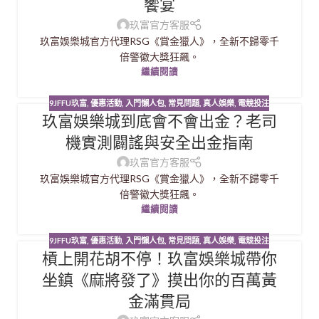
饗宴
玖富官方客服
玖富娛樂城官方代理RSG《賞金獵人》，全新不歸零千
倍警徽大獎狂飆。
繼續閱讀
9JFFU玖富
,
優惠活動
,
入門懶人包
,
常見問題
,
真人娛樂
,
電競投注
玖富娛樂城到底會不會出金？老司
機實測闢謠與安全出金指南
玖富官方客服
玖富娛樂城官方代理RSG《賞金獵人》，全新不歸零千
倍警徽大獎狂飆。
繼續閱讀
9JFFU玖富
,
優惠活動
,
入門懶人包
,
常見問題
,
真人娛樂
,
電競投注
槓上開花胡不停！玖富娛樂城帶你
坐鎮《麻將發了》摸出你的百萬黃
金滿貫局