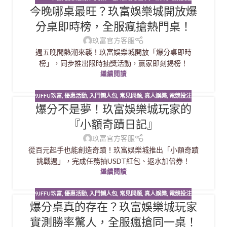
今晚哪桌最旺？玖富娛樂城開放爆
分桌即時榜，全服瘋搶熱門桌！
玖富官方客服
週五晚間熱潮來襲！玖富娛樂城開放「爆分桌即時
榜」，同步推出限時抽獎活動，贏家即刻揭榜！
繼續閱讀
9JFFU玖富
,
優惠活動
,
入門懶人包
,
常見問題
,
真人娛樂
,
電競投注
爆分不是夢！玖富娛樂城玩家的
『小額奇蹟日記』
玖富官方客服
從百元起手也能創造奇蹟！玖富娛樂城推出「小額奇蹟
挑戰週」，完成任務抽USDT紅包、返水加倍券！
繼續閱讀
9JFFU玖富
,
優惠活動
,
入門懶人包
,
常見問題
,
真人娛樂
,
電競投注
爆分桌真的存在？玖富娛樂城玩家
實測勝率驚人，全服瘋搶同一桌！