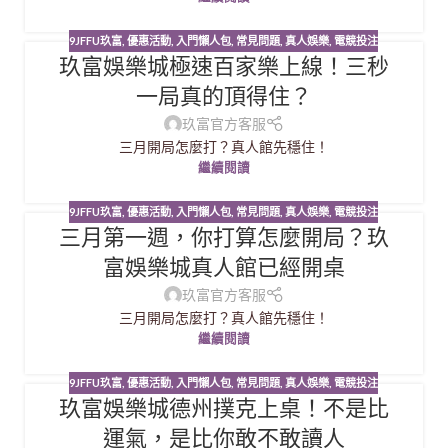
9JFFU玖富
,
優惠活動
,
入門懶人包
,
常見問題
,
真人娛樂
,
電競投注
玖富娛樂城極速百家樂上線！三秒
一局真的頂得住？
玖富官方客服
三月開局怎麼打？真人館先穩住！
繼續閱讀
9JFFU玖富
,
優惠活動
,
入門懶人包
,
常見問題
,
真人娛樂
,
電競投注
三月第一週，你打算怎麼開局？玖
富娛樂城真人館已經開桌
玖富官方客服
三月開局怎麼打？真人館先穩住！
繼續閱讀
9JFFU玖富
,
優惠活動
,
入門懶人包
,
常見問題
,
真人娛樂
,
電競投注
玖富娛樂城德州撲克上桌！不是比
運氣，是比你敢不敢讀人