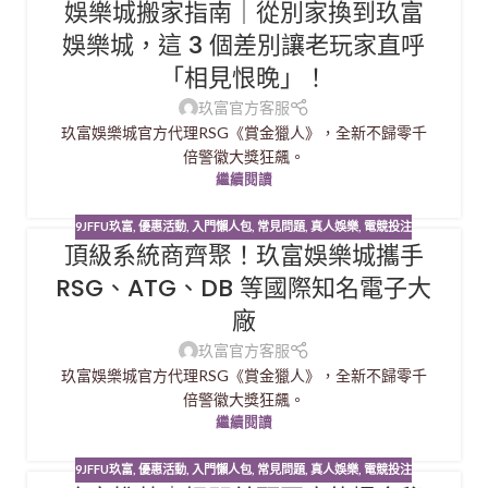
娛樂城搬家指南｜從別家換到玖富
娛樂城，這 3 個差別讓老玩家直呼
「相見恨晚」！
玖富官方客服
玖富娛樂城官方代理RSG《賞金獵人》，全新不歸零千
倍警徽大獎狂飆。
繼續閱讀
9JFFU玖富
,
優惠活動
,
入門懶人包
,
常見問題
,
真人娛樂
,
電競投注
頂級系統商齊聚！玖富娛樂城攜手
RSG、ATG、DB 等國際知名電子大
廠
玖富官方客服
玖富娛樂城官方代理RSG《賞金獵人》，全新不歸零千
倍警徽大獎狂飆。
繼續閱讀
9JFFU玖富
,
優惠活動
,
入門懶人包
,
常見問題
,
真人娛樂
,
電競投注