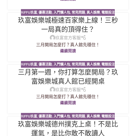
9JFFU玖富
,
優惠活動
,
入門懶人包
,
常見問題
,
真人娛樂
,
電競投注
玖富娛樂城極速百家樂上線！三秒
一局真的頂得住？
玖富官方客服
三月開局怎麼打？真人館先穩住！
繼續閱讀
9JFFU玖富
,
優惠活動
,
入門懶人包
,
常見問題
,
真人娛樂
,
電競投注
三月第一週，你打算怎麼開局？玖
富娛樂城真人館已經開桌
玖富官方客服
三月開局怎麼打？真人館先穩住！
繼續閱讀
9JFFU玖富
,
優惠活動
,
入門懶人包
,
常見問題
,
真人娛樂
,
電競投注
玖富娛樂城德州撲克上桌！不是比
運氣，是比你敢不敢讀人