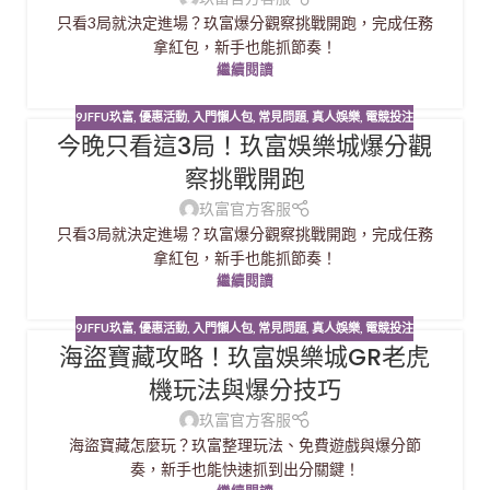
只看3局就決定進場？玖富爆分觀察挑戰開跑，完成任務
拿紅包，新手也能抓節奏！
繼續閱讀
9JFFU玖富
,
優惠活動
,
入門懶人包
,
常見問題
,
真人娛樂
,
電競投注
今晚只看這3局！玖富娛樂城爆分觀
察挑戰開跑
玖富官方客服
只看3局就決定進場？玖富爆分觀察挑戰開跑，完成任務
拿紅包，新手也能抓節奏！
繼續閱讀
9JFFU玖富
,
優惠活動
,
入門懶人包
,
常見問題
,
真人娛樂
,
電競投注
海盜寶藏攻略！玖富娛樂城GR老虎
機玩法與爆分技巧
玖富官方客服
海盜寶藏怎麼玩？玖富整理玩法、免費遊戲與爆分節
奏，新手也能快速抓到出分關鍵！