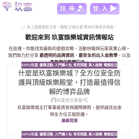
👉 馬上瀏覽最新文章，體驗 正版玖富 帶來的專業與樂趣！
歡迎來到 玖富娛樂城資訊情報站
在這裡，你能找到最新的遊戲攻略、活動快報與玩家真實心得。
我們致力於分享
最透明的品牌資訊
、
最安全的出入金教學
，以及
最熱門的
娛樂玩法
。
9JFFU玖富
,
優惠活動
,
入門懶人包
,
常見問題
,
真人娛樂
,
電競投注
什麼是玖富娛樂城？全方位安全防
護與頂級娛樂殿堂，打造最值得信
賴的博弈品牌
玖富官方客服
玖富娛樂城主打軍事級資安與國際牌照，提供誠信出金
與全方位正版防護。
繼續閱讀
9JFFU玖富
,
優惠活動
,
入門懶人包
,
常見問題
,
真人娛樂
,
電競投注