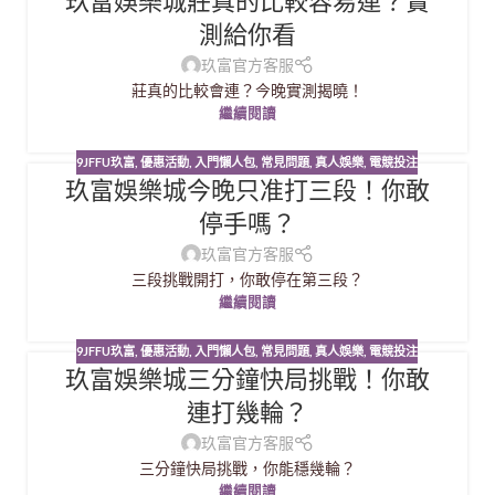
玖富娛樂城莊真的比較容易連？實
測給你看
玖富官方客服
莊真的比較會連？今晚實測揭曉！
繼續閱讀
9JFFU玖富
,
優惠活動
,
入門懶人包
,
常見問題
,
真人娛樂
,
電競投注
玖富娛樂城今晚只准打三段！你敢
停手嗎？
玖富官方客服
三段挑戰開打，你敢停在第三段？
繼續閱讀
9JFFU玖富
,
優惠活動
,
入門懶人包
,
常見問題
,
真人娛樂
,
電競投注
玖富娛樂城三分鐘快局挑戰！你敢
連打幾輪？
玖富官方客服
三分鐘快局挑戰，你能穩幾輪？
繼續閱讀