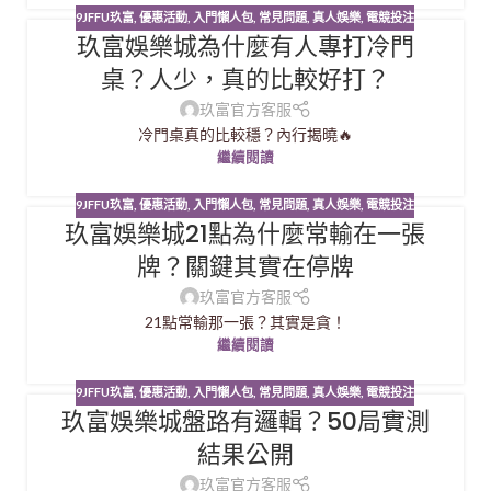
9JFFU玖富
,
優惠活動
,
入門懶人包
,
常見問題
,
真人娛樂
,
電競投注
玖富娛樂城為什麼有人專打冷門
桌？人少，真的比較好打？
玖富官方客服
冷門桌真的比較穩？內行揭曉🔥
繼續閱讀
9JFFU玖富
,
優惠活動
,
入門懶人包
,
常見問題
,
真人娛樂
,
電競投注
玖富娛樂城21點為什麼常輸在一張
牌？關鍵其實在停牌
玖富官方客服
21點常輸那一張？其實是貪！
繼續閱讀
9JFFU玖富
,
優惠活動
,
入門懶人包
,
常見問題
,
真人娛樂
,
電競投注
玖富娛樂城盤路有邏輯？50局實測
結果公開
玖富官方客服