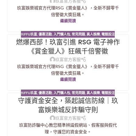
玖富官方客服
玖富娛樂城官方代理RSG《賞金獵人》，全新不歸零千
倍警徽大獎狂飆。
繼續閱讀
9JFFU玖富
,
優惠活動
,
入門懶人包
,
常見問題
,
真人娛樂
,
電競投注
燃爆西部！玖富引進 RSG 電子神作
《賞金獵人》狂飆千倍警徽
玖富官方客服
玖富娛樂城官方代理RSG《賞金獵人》，全新不歸零千
倍警徽大獎狂飆。
繼續閱讀
9JFFU玖富
,
優惠活動
,
入門懶人包
,
常見問題
,
真人娛樂
,
電競投注
守護資金安全，築起誠信防線｜玖
富娛樂城反詐騙守則
玖富官方客服
玖富防詐騙中心教您精準辨識假網站、假客服與假代
理，守護您的資金安全。