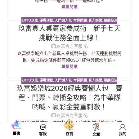
線任務，一邊測性格、一邊領紅包。
繼續閱讀
9JFFU玖富
,
優惠活動
,
入門懶人包
,
常見問題
,
真人娛樂
,
電競投注
玖富真人桌贏家養成術｜新手七天
挑戰任務全面上線！
玖富官方客服
玖富娛樂城推出全新真人桌挑戰任務！七天連勝挑戰開
跑，完成指定條件即可領USDT紅包與返水加倍。
繼續閱讀
9JFFU玖富
,
優惠活動
,
入門懶人包
,
常見問題
,
真人娛樂
,
電競投注
玖富娛樂城2026經典賽懶人包｜賽
程、門票、轉播全攻略！為中華隊
吶喊、贏彩金雙重刺激！
玖富官方客服
2026世界棒球經典賽開打在即！玖富娛樂城整理最完整
賽程、門票、轉播與投注攻略，陪你邊看邊贏！
優惠
客服
我的
存提
文章
繼續閱讀