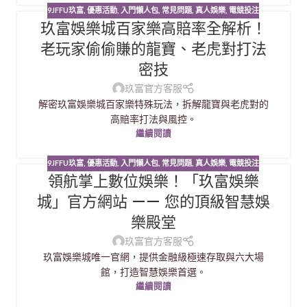
9JFFU玖富
,
優惠活動
,
入門懶人包
,
常見問題
,
真人娛樂
,
電競投注
玖富娛樂城百家樂高賠率全解析！
老玩家偷偷賺的龍寶、老虎對打法
密技
玖富官方客服
解密玖富娛樂城百家樂特殊玩法，拆解龍寶與老虎對的
高賠率打法與風控。
繼續閱讀
9JFFU玖富
,
優惠活動
,
入門懶人包
,
常見問題
,
真人娛樂
,
電競投注
領航掌上數位娛樂！「玖富娛樂
城」官方網站 —— 您的頂級智慧娛
樂殿堂
玖富官方客服
玖富娛樂城唯一官網，提供金融級極速存取與六大場
館，打造智慧娛樂首選。
繼續閱讀