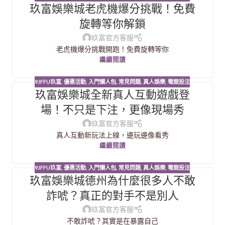
玖富娛樂城老虎機爆分挑戰！免費
旋轉等你解鎖
玖富官方客服
老虎機爆分挑戰開跑！免費旋轉等你
繼續閱讀
9JFFU玖富
,
優惠活動
,
入門懶人包
,
常見問題
,
真人娛樂
,
電競投注
玖富娛樂城全新真人互動遊戲登
場！不只是下注，更像現場秀
玖富官方客服
真人互動新玩法上線，邊玩邊像看秀
繼續閱讀
9JFFU玖富
,
優惠活動
,
入門懶人包
,
常見問題
,
真人娛樂
,
電競投注
玖富娛樂城德州為什麼很多人不敢
詐唬？真正的對手不是別人
玖富官方客服
不敢詐唬？其實是在暴露自己