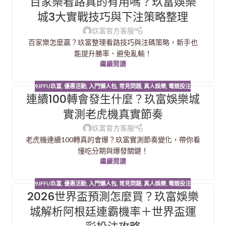
百家樂看路真的有用嗎？玖富娛樂
城3大實戰技巧與下注策略整理
玖富官方客服
百家樂怎麼贏？玖富整理看路技巧與注碼策略，新手也
能提升勝率、避免亂輸！
繼續閱讀
9JFFU玖富
,
優惠活動
,
入門懶人包
,
常見問題
,
真人娛樂
,
電競投注
連續100轉會發生什麼？玖富娛樂城
實測老虎機真實節奏
玖富官方客服
老虎機連續100轉真的會爆？玖富實測節奏變化，帶你看
懂吃分期與爆發關鍵！
繼續閱讀
9JFFU玖富
,
優惠活動
,
入門懶人包
,
常見問題
,
真人娛樂
,
電競投注
2026世界盃預測怎麼買？玖富娛樂
城解析阿根廷連霸機率＋世界盃運