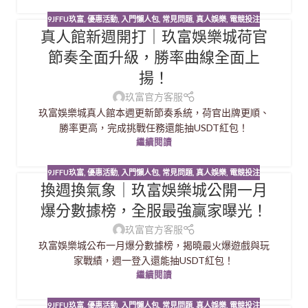
9JFFU玖富
,
優惠活動
,
入門懶人包
,
常見問題
,
真人娛樂
,
電競投注
真人館新週開打｜玖富娛樂城荷官
節奏全面升級，勝率曲線全面上
揚！
玖富官方客服
玖富娛樂城真人館本週更新節奏系統，荷官出牌更順、
勝率更高，完成挑戰任務還能抽USDT紅包！
繼續閱讀
9JFFU玖富
,
優惠活動
,
入門懶人包
,
常見問題
,
真人娛樂
,
電競投注
換週換氣象｜玖富娛樂城公開一月
爆分數據榜，全服最強贏家曝光！
玖富官方客服
玖富娛樂城公布一月爆分數據榜，揭曉最火爆遊戲與玩
家戰績，週一登入還能抽USDT紅包！
繼續閱讀
9JFFU玖富
,
優惠活動
,
入門懶人包
,
常見問題
,
真人娛樂
,
電競投注