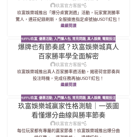
玖富官方客服
玖富娛樂城推出「爆分桌實測週」活動，玩家實測勝率
驚人，連莊紀錄刷新，全服搶進指定桌號抽USDT紅包！
繼續閱讀
9JFFU玖富
,
優惠活動
,
入門懶人包
,
常見問題
,
真人娛樂
,
電競投注
爆牌也有節奏感？玖富娛樂城真人
百家勝率學全面解密
玖富官方客服
玖富娛樂城推出真人百家勝率週活動，揭密荷官節奏與
投注時機，完成任務再抽USDT紅包！
繼續閱讀
9JFFU玖富
,
優惠活動
,
入門懶人包
,
常見問題
,
真人娛樂
,
電競投注
玖富娛樂城贏家性格測驗｜一張圖
看懂爆分曲線與勝率節奏
玖富官方客服
每位玩家都有專屬的贏家節奏！玖富娛樂城推出爆分曲