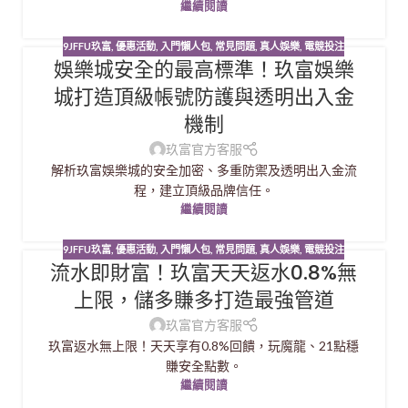
繼續閱讀
9JFFU玖富
,
優惠活動
,
入門懶人包
,
常見問題
,
真人娛樂
,
電競投注
娛樂城安全的最高標準！玖富娛樂
城打造頂級帳號防護與透明出入金
機制
玖富官方客服
解析玖富娛樂城的安全加密、多重防禦及透明出入金流
程，建立頂級品牌信任。
繼續閱讀
9JFFU玖富
,
優惠活動
,
入門懶人包
,
常見問題
,
真人娛樂
,
電競投注
流水即財富！玖富天天返水0.8%無
上限，儲多賺多打造最強管道
玖富官方客服
玖富返水無上限！天天享有0.8%回饋，玩魔龍、21點穩
賺安全點數。
繼續閱讀