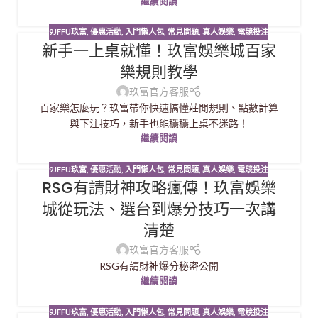
繼續閱讀
9JFFU玖富
,
優惠活動
,
入門懶人包
,
常見問題
,
真人娛樂
,
電競投注
新手一上桌就懂！玖富娛樂城百家
樂規則教學
玖富官方客服
百家樂怎麼玩？玖富帶你快速搞懂莊閒規則、點數計算
與下注技巧，新手也能穩穩上桌不迷路！
繼續閱讀
9JFFU玖富
,
優惠活動
,
入門懶人包
,
常見問題
,
真人娛樂
,
電競投注
RSG有請財神攻略瘋傳！玖富娛樂
城從玩法、選台到爆分技巧一次講
清楚
玖富官方客服
RSG有請財神爆分秘密公開
繼續閱讀
9JFFU玖富
,
優惠活動
,
入門懶人包
,
常見問題
,
真人娛樂
,
電競投注