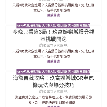
只看3局就決定進場？玖富爆分觀察挑戰開跑，完成任務
拿紅包，新手也能抓節奏！
繼續閱讀
9JFFU玖富
,
優惠活動
,
入門懶人包
,
常見問題
,
真人娛樂
,
電競投注
今晚只看這3局！玖富娛樂城爆分觀
察挑戰開跑
玖富官方客服
只看3局就決定進場？玖富爆分觀察挑戰開跑，完成任務
拿紅包，新手也能抓節奏！
繼續閱讀
9JFFU玖富
,
優惠活動
,
入門懶人包
,
常見問題
,
真人娛樂
,
電競投注
海盜寶藏攻略！玖富娛樂城GR老虎
機玩法與爆分技巧
玖富官方客服
海盜寶藏怎麼玩？玖富整理玩法、免費遊戲與爆分節
奏，新手也能快速抓到出分關鍵！