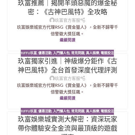
玖富推薦｜揭開羊頭惡魔的爆金秘
密：《古神巴風特》全攻略
玖富官方客服
玖富娛樂城官方代理RSG《賞金獵人》，全新不歸零千
倍警徽大獎狂飆。
繼續閱讀
9JFFU玖富
,
優惠活動
,
入門懶人包
,
常見問題
,
真人娛樂
,
電競投注
玖富獨家引進｜神級爆分鉅作《古
神巴風特》全台首發深度代理評測
玖富官方客服
玖富娛樂城官方代理RSG《賞金獵人》，全新不歸零千
倍警徽大獎狂飆。
繼續閱讀
9JFFU玖富
,
優惠活動
,
入門懶人包
,
常見問題
,
真人娛樂
,
電競投注
玖富娛樂城實測大解密：資深玩家
帶你體驗安全金流與最頂級的遊戲