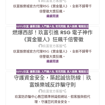
玖富官方客服
玖富娛樂城官方代理RSG《賞金獵人》，全新不歸零千
倍警徽大獎狂飆。
繼續閱讀
9JFFU玖富
,
優惠活動
,
入門懶人包
,
常見問題
,
真人娛樂
,
電競投注
燃爆西部！玖富引進 RSG 電子神作
《賞金獵人》狂飆千倍警徽
玖富官方客服
玖富娛樂城官方代理RSG《賞金獵人》，全新不歸零千
倍警徽大獎狂飆。
繼續閱讀
9JFFU玖富
,
優惠活動
,
入門懶人包
,
常見問題
,
真人娛樂
,
電競投注
守護資金安全，築起誠信防線｜玖
富娛樂城反詐騙守則
玖富官方客服
玖富防詐騙中心教您精準辨識假網站、假客服與假代
理，守護您的資金安全。