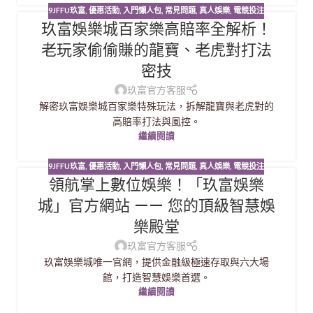
9JFFU玖富
,
優惠活動
,
入門懶人包
,
常見問題
,
真人娛樂
,
電競投注
玖富娛樂城百家樂高賠率全解析！
老玩家偷偷賺的龍寶、老虎對打法
密技
玖富官方客服
解密玖富娛樂城百家樂特殊玩法，拆解龍寶與老虎對的
高賠率打法與風控。
繼續閱讀
9JFFU玖富
,
優惠活動
,
入門懶人包
,
常見問題
,
真人娛樂
,
電競投注
領航掌上數位娛樂！「玖富娛樂
城」官方網站 —— 您的頂級智慧娛
樂殿堂
玖富官方客服
玖富娛樂城唯一官網，提供金融級極速存取與六大場
館，打造智慧娛樂首選。
繼續閱讀