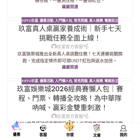
線任務，一邊測性格、一邊領紅包。
繼續閱讀
9JFFU玖富
,
優惠活動
,
入門懶人包
,
常見問題
,
真人娛樂
,
電競投注
玖富真人桌贏家養成術｜新手七天
挑戰任務全面上線！
玖富官方客服
玖富娛樂城推出全新真人桌挑戰任務！七天連勝挑戰開
跑，完成指定條件即可領USDT紅包與返水加倍。
繼續閱讀
9JFFU玖富
,
優惠活動
,
入門懶人包
,
常見問題
,
真人娛樂
,
電競投注
玖富娛樂城2026經典賽懶人包｜賽
程、門票、轉播全攻略！為中華隊
吶喊、贏彩金雙重刺激！
玖富官方客服
2026世界棒球經典賽開打在即！玖富娛樂城整理最完整
賽程、門票、轉播與投注攻略，陪你邊看邊贏！
優惠
客服
我的
存提
文章
繼續閱讀