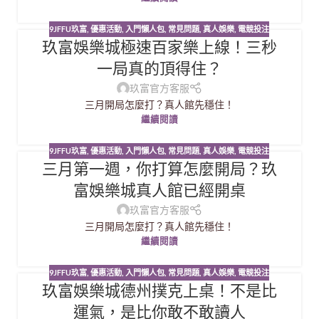
9JFFU玖富
,
優惠活動
,
入門懶人包
,
常見問題
,
真人娛樂
,
電競投注
玖富娛樂城極速百家樂上線！三秒
一局真的頂得住？
玖富官方客服
三月開局怎麼打？真人館先穩住！
繼續閱讀
9JFFU玖富
,
優惠活動
,
入門懶人包
,
常見問題
,
真人娛樂
,
電競投注
三月第一週，你打算怎麼開局？玖
富娛樂城真人館已經開桌
玖富官方客服
三月開局怎麼打？真人館先穩住！
繼續閱讀
9JFFU玖富
,
優惠活動
,
入門懶人包
,
常見問題
,
真人娛樂
,
電競投注
玖富娛樂城德州撲克上桌！不是比
運氣，是比你敢不敢讀人