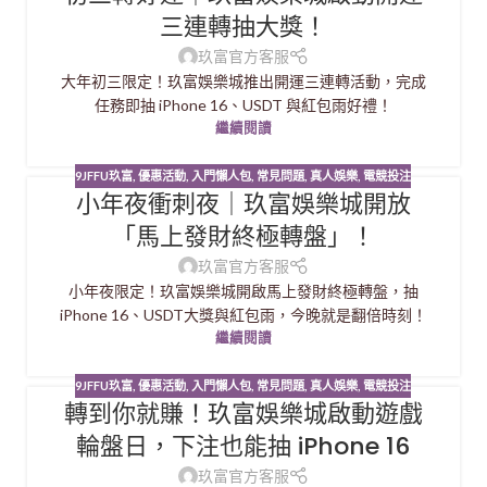
三連轉抽大獎！
玖富官方客服
大年初三限定！玖富娛樂城推出開運三連轉活動，完成
任務即抽 iPhone 16、USDT 與紅包雨好禮！
繼續閱讀
9JFFU玖富
,
優惠活動
,
入門懶人包
,
常見問題
,
真人娛樂
,
電競投注
小年夜衝刺夜｜玖富娛樂城開放
「馬上發財終極轉盤」！
玖富官方客服
小年夜限定！玖富娛樂城開啟馬上發財終極轉盤，抽
iPhone 16、USDT大獎與紅包雨，今晚就是翻倍時刻！
繼續閱讀
9JFFU玖富
,
優惠活動
,
入門懶人包
,
常見問題
,
真人娛樂
,
電競投注
轉到你就賺！玖富娛樂城啟動遊戲
輪盤日，下注也能抽 iPhone 16
玖富官方客服