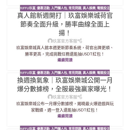
9JFFU玖富
,
優惠活動
,
入門懶人包
,
常見問題
,
真人娛樂
,
電競投注
真人館新週開打｜玖富娛樂城荷官
節奏全面升級，勝率曲線全面上
揚！
玖富官方客服
玖富娛樂城真人館本週更新節奏系統，荷官出牌更順、
勝率更高，完成挑戰任務還能抽USDT紅包！
繼續閱讀
9JFFU玖富
,
優惠活動
,
入門懶人包
,
常見問題
,
真人娛樂
,
電競投注
換週換氣象｜玖富娛樂城公開一月
爆分數據榜，全服最強贏家曝光！
玖富官方客服
玖富娛樂城公布一月爆分數據榜，揭曉最火爆遊戲與玩
家戰績，週一登入還能抽USDT紅包！
繼續閱讀
9JFFU玖富
,
優惠活動
,
入門懶人包
,
常見問題
,
真人娛樂
,
電競投注