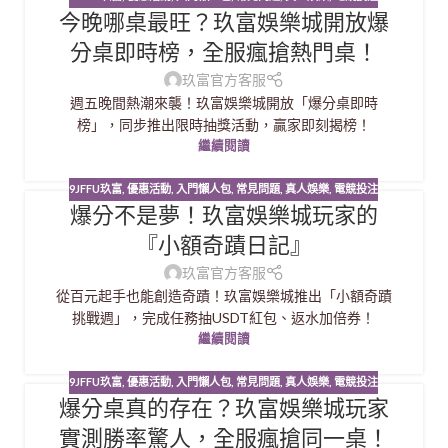
今晚哪桌最旺？玖富娛樂城開放爆
分桌即時榜，全服瘋搶熱門桌！
玖富官方客服
週五晚間熱潮來襲！玖富娛樂城開放「爆分桌即時
榜」，同步推出限時抽獎活動，贏家即刻揭榜！
繼續閱讀
9JFFU玖富
,
優惠活動
,
入門懶人包
,
常見問題
,
真人娛樂
,
電競投注
爆分不是夢！玖富娛樂城玩家的
『小額奇蹟日記』
玖富官方客服
從百元起手也能創造奇蹟！玖富娛樂城推出「小額奇蹟
挑戰週」，完成任務抽USDT紅包、返水加倍券！
繼續閱讀
9JFFU玖富
,
優惠活動
,
入門懶人包
,
常見問題
,
真人娛樂
,
電競投注
爆分桌真的存在？玖富娛樂城玩家
實測勝率驚人，全服瘋搶同一桌！