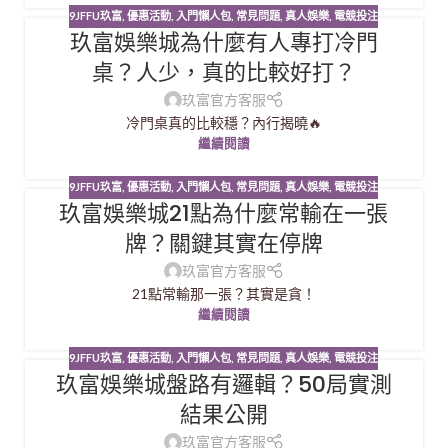
9JFFU玖富
,
優惠活動
,
入門懶人包
,
常見問題
,
真人娛樂
,
電競投注
玖富娛樂城為什麼有人專打冷門
桌？人少，真的比較好打？
玖富官方客服
冷門桌真的比較穩？內行揭曉🔥
繼續閱讀
9JFFU玖富
,
優惠活動
,
入門懶人包
,
常見問題
,
真人娛樂
,
電競投注
玖富娛樂城21點為什麼常輸在一張
牌？關鍵其實在停牌
玖富官方客服
21點常輸那一張？其實是貪！
繼續閱讀
9JFFU玖富
,
優惠活動
,
入門懶人包
,
常見問題
,
真人娛樂
,
電競投注
玖富娛樂城盤路有邏輯？50局實測
結果公開
玖富官方客服