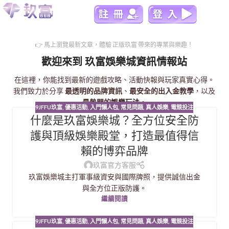
👉 馬上瀏覽最新文章，體驗 正版玖富 帶來的專業與樂趣！
歡迎來到 玖富娛樂城資訊情報站
在這裡，你能找到最新的遊戲攻略、活動快報與玩家真實心得。
我們致力於分享
最透明的品牌資訊
、
最安全的出入金教學
，以及
最熱門的
娛樂玩法
。
9JFFU玖富
,
優惠活動
,
入門懶人包
,
常見問題
,
真人娛樂
,
電競投注
什麼是玖富娛樂城？全方位安全防
護與頂級娛樂殿堂，打造最值得信
賴的博弈品牌
玖富官方客服
玖富娛樂城主打軍事級資安與國際牌照，提供誠信出金
與全方位正版防護。
繼續閱讀
9JFFU玖富
,
優惠活動
,
入門懶人包
,
常見問題
,
真人娛樂
,
電競投注