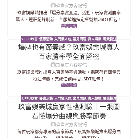
玖富官方客服
玖富娛樂城推出「爆分桌實測週」活動，玩家實測勝率
驚人，連莊紀錄刷新，全服搶進指定桌號抽USDT紅包！
繼續閱讀
9JFFU玖富
,
優惠活動
,
入門懶人包
,
常見問題
,
真人娛樂
,
電競投注
爆牌也有節奏感？玖富娛樂城真人
百家勝率學全面解密
玖富官方客服
玖富娛樂城推出真人百家勝率週活動，揭密荷官節奏與
投注時機，完成任務再抽USDT紅包！
繼續閱讀
9JFFU玖富
,
優惠活動
,
入門懶人包
,
常見問題
,
真人娛樂
,
電競投注
玖富娛樂城贏家性格測驗｜一張圖
看懂爆分曲線與勝率節奏
玖富官方客服
每位玩家都有專屬的贏家節奏！玖富娛樂城推出爆分曲