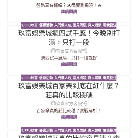
盤路真有邏輯？50局實測揭曉！🔥
繼續閱讀
9JFFU玖富
,
優惠活動
,
入門懶人包
,
常見問題
,
真人娛樂
,
電競投注
玖富娛樂城週四試手感！今晚別打
滿，只打一段
玖富官方客服
週四試手感局，只打一段就好
繼續閱讀
9JFFU玖富
,
優惠活動
,
入門懶人包
,
常見問題
,
真人娛樂
,
電競投注
玖富娛樂城百家樂到底在紅什麼？
莊真的比較穩嗎
玖富官方客服
百家樂真的莊比較穩？實戰解析！
繼續閱讀
9JFFU玖富
,
優惠活動
,
入門懶人包
,
常見問題
,
真人娛樂
,
電競投注