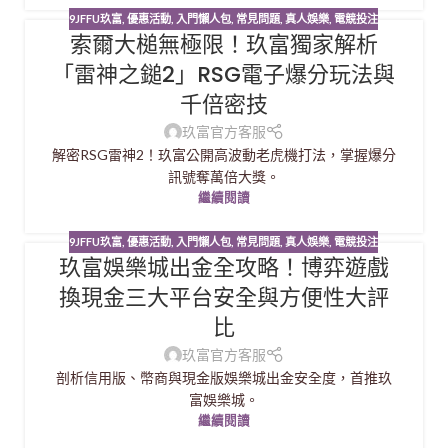
9JFFU玖富
,
優惠活動
,
入門懶人包
,
常見問題
,
真人娛樂
,
電競投注
索爾大槌無極限！玖富獨家解析
「雷神之鎚2」RSG電子爆分玩法與
千倍密技
玖富官方客服
解密RSG雷神2！玖富公開高波動老虎機打法，掌握爆分
訊號奪萬倍大獎。
繼續閱讀
9JFFU玖富
,
優惠活動
,
入門懶人包
,
常見問題
,
真人娛樂
,
電競投注
玖富娛樂城出金全攻略！博弈遊戲
換現金三大平台安全與方便性大評
比
玖富官方客服
剖析信用版、幣商與現金版娛樂城出金安全度，首推玖
富娛樂城。
繼續閱讀