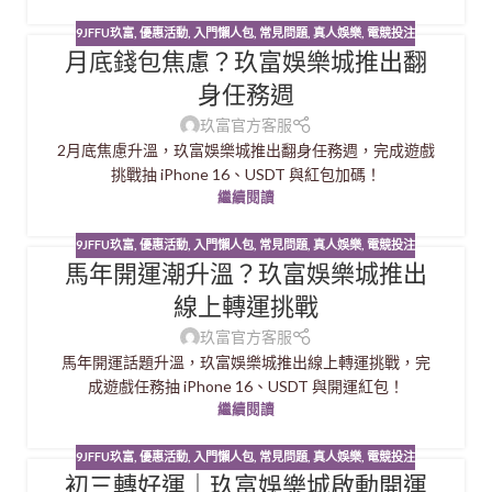
9JFFU玖富
,
優惠活動
,
入門懶人包
,
常見問題
,
真人娛樂
,
電競投注
月底錢包焦慮？玖富娛樂城推出翻
身任務週
玖富官方客服
2月底焦慮升溫，玖富娛樂城推出翻身任務週，完成遊戲
挑戰抽 iPhone 16、USDT 與紅包加碼！
繼續閱讀
9JFFU玖富
,
優惠活動
,
入門懶人包
,
常見問題
,
真人娛樂
,
電競投注
馬年開運潮升溫？玖富娛樂城推出
線上轉運挑戰
玖富官方客服
馬年開運話題升溫，玖富娛樂城推出線上轉運挑戰，完
成遊戲任務抽 iPhone 16、USDT 與開運紅包！
繼續閱讀
9JFFU玖富
,
優惠活動
,
入門懶人包
,
常見問題
,
真人娛樂
,
電競投注
初三轉好運｜玖富娛樂城啟動開運