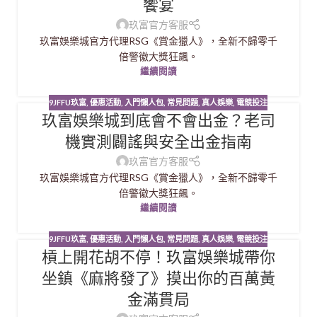
饗宴
玖富官方客服
玖富娛樂城官方代理RSG《賞金獵人》，全新不歸零千
倍警徽大獎狂飆。
繼續閱讀
9JFFU玖富
,
優惠活動
,
入門懶人包
,
常見問題
,
真人娛樂
,
電競投注
玖富娛樂城到底會不會出金？老司
機實測闢謠與安全出金指南
玖富官方客服
玖富娛樂城官方代理RSG《賞金獵人》，全新不歸零千
倍警徽大獎狂飆。
繼續閱讀
9JFFU玖富
,
優惠活動
,
入門懶人包
,
常見問題
,
真人娛樂
,
電競投注
槓上開花胡不停！玖富娛樂城帶你
坐鎮《麻將發了》摸出你的百萬黃
金滿貫局