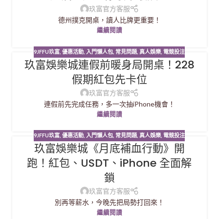
玖富官方客服
德州撲克開桌，讀人比牌更重要！
繼續閱讀
9JFFU玖富
,
優惠活動
,
入門懶人包
,
常見問題
,
真人娛樂
,
電競投注
玖富娛樂城連假前暖身局開桌！228
假期紅包先卡位
玖富官方客服
連假前先完成任務，多一次抽iPhone機會！
繼續閱讀
9JFFU玖富
,
優惠活動
,
入門懶人包
,
常見問題
,
真人娛樂
,
電競投注
玖富娛樂城《月底補血行動》開
跑！紅包、USDT、iPhone 全面解
鎖
玖富官方客服
別再等薪水，今晚先把局勢打回來！
繼續閱讀