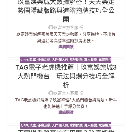
玖富娛樂城大數據解密！天天樂走
勢圖隱藏版路與進階拖牌技巧全公
開
玖富官方客服
玖富娛樂城解密美國天天樂走勢圖，分享拖牌、不出牌
與連莊等高勝率進階抓牌密技。
繼續閱讀
9JFFU玖富
,
優惠活動
,
入門懶人包
,
常見問題
,
真人娛樂
,
電競投注
TAG電子老虎機推薦｜玖富娛樂城3
大熱門機台＋玩法與爆分技巧全解
析
玖富官方客服
TAG老虎機好玩嗎？玖富整理3大熱門機台與玩法，新手
也能快速上手爆分節奏！
繼續閱讀
9JFFU玖富
,
優惠活動
,
入門懶人包
,
常見問題
,
真人娛樂
,
電競投注