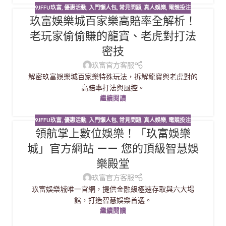
9JFFU玖富
,
優惠活動
,
入門懶人包
,
常見問題
,
真人娛樂
,
電競投注
玖富娛樂城百家樂高賠率全解析！
老玩家偷偷賺的龍寶、老虎對打法
密技
玖富官方客服
解密玖富娛樂城百家樂特殊玩法，拆解龍寶與老虎對的
高賠率打法與風控。
繼續閱讀
9JFFU玖富
,
優惠活動
,
入門懶人包
,
常見問題
,
真人娛樂
,
電競投注
領航掌上數位娛樂！「玖富娛樂
城」官方網站 —— 您的頂級智慧娛
樂殿堂
玖富官方客服
玖富娛樂城唯一官網，提供金融級極速存取與六大場
館，打造智慧娛樂首選。
繼續閱讀