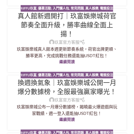
9JFFU玖富
,
優惠活動
,
入門懶人包
,
常見問題
,
真人娛樂
,
電競投注
真人館新週開打｜玖富娛樂城荷官
節奏全面升級，勝率曲線全面上
揚！
玖富官方客服
玖富娛樂城真人館本週更新節奏系統，荷官出牌更順、
勝率更高，完成挑戰任務還能抽USDT紅包！
繼續閱讀
9JFFU玖富
,
優惠活動
,
入門懶人包
,
常見問題
,
真人娛樂
,
電競投注
換週換氣象｜玖富娛樂城公開一月
爆分數據榜，全服最強贏家曝光！
玖富官方客服
玖富娛樂城公布一月爆分數據榜，揭曉最火爆遊戲與玩
家戰績，週一登入還能抽USDT紅包！
繼續閱讀
9JFFU玖富
,
優惠活動
,
入門懶人包
,
常見問題
,
真人娛樂
,
電競投注