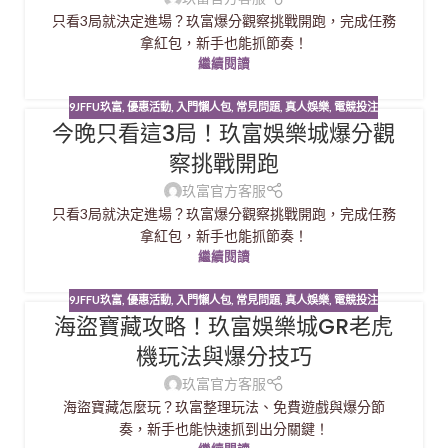
只看3局就決定進場？玖富爆分觀察挑戰開跑，完成任務
拿紅包，新手也能抓節奏！
繼續閱讀
9JFFU玖富
,
優惠活動
,
入門懶人包
,
常見問題
,
真人娛樂
,
電競投注
今晚只看這3局！玖富娛樂城爆分觀
察挑戰開跑
玖富官方客服
只看3局就決定進場？玖富爆分觀察挑戰開跑，完成任務
拿紅包，新手也能抓節奏！
繼續閱讀
9JFFU玖富
,
優惠活動
,
入門懶人包
,
常見問題
,
真人娛樂
,
電競投注
海盜寶藏攻略！玖富娛樂城GR老虎
機玩法與爆分技巧
玖富官方客服
海盜寶藏怎麼玩？玖富整理玩法、免費遊戲與爆分節
奏，新手也能快速抓到出分關鍵！