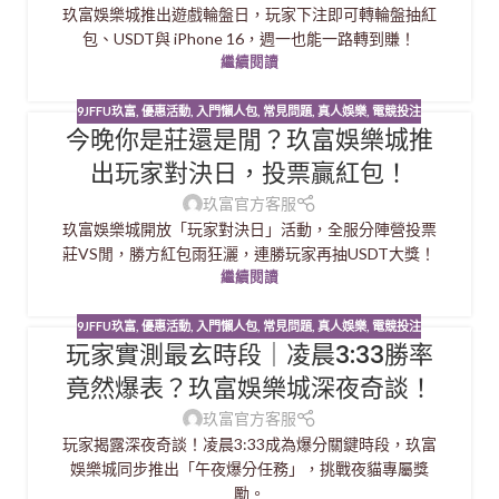
玖富娛樂城推出遊戲輪盤日，玩家下注即可轉輪盤抽紅
包、USDT與 iPhone 16，週一也能一路轉到賺！
繼續閱讀
9JFFU玖富
,
優惠活動
,
入門懶人包
,
常見問題
,
真人娛樂
,
電競投注
今晚你是莊還是閒？玖富娛樂城推
出玩家對決日，投票贏紅包！
玖富官方客服
玖富娛樂城開放「玩家對決日」活動，全服分陣營投票
莊VS閒，勝方紅包雨狂灑，連勝玩家再抽USDT大獎！
繼續閱讀
9JFFU玖富
,
優惠活動
,
入門懶人包
,
常見問題
,
真人娛樂
,
電競投注
玩家實測最玄時段｜凌晨3:33勝率
竟然爆表？玖富娛樂城深夜奇談！
玖富官方客服
玩家揭露深夜奇談！凌晨3:33成為爆分關鍵時段，玖富
娛樂城同步推出「午夜爆分任務」，挑戰夜貓專屬獎
勵。