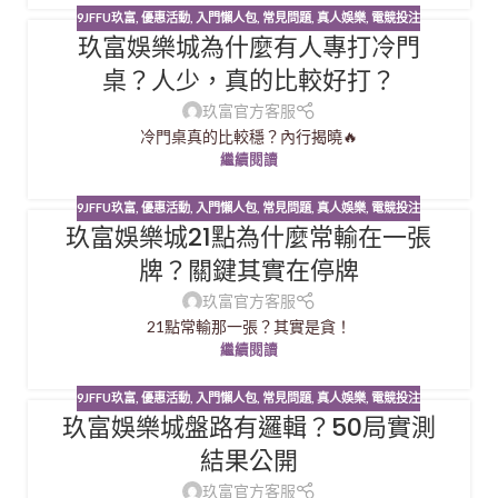
9JFFU玖富
,
優惠活動
,
入門懶人包
,
常見問題
,
真人娛樂
,
電競投注
玖富娛樂城為什麼有人專打冷門
桌？人少，真的比較好打？
玖富官方客服
冷門桌真的比較穩？內行揭曉🔥
繼續閱讀
9JFFU玖富
,
優惠活動
,
入門懶人包
,
常見問題
,
真人娛樂
,
電競投注
玖富娛樂城21點為什麼常輸在一張
牌？關鍵其實在停牌
玖富官方客服
21點常輸那一張？其實是貪！
繼續閱讀
9JFFU玖富
,
優惠活動
,
入門懶人包
,
常見問題
,
真人娛樂
,
電競投注
玖富娛樂城盤路有邏輯？50局實測
結果公開
玖富官方客服