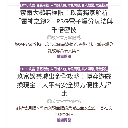
9JFFU玖富
,
優惠活動
,
入門懶人包
,
常見問題
,
真人娛樂
,
電競投注
索爾大槌無極限！玖富獨家解析
「雷神之鎚2」RSG電子爆分玩法與
千倍密技
玖富官方客服
解密RSG雷神2！玖富公開高波動老虎機打法，掌握爆分
訊號奪萬倍大獎。
繼續閱讀
9JFFU玖富
,
優惠活動
,
入門懶人包
,
常見問題
,
真人娛樂
,
電競投注
玖富娛樂城出金全攻略！博弈遊戲
換現金三大平台安全與方便性大評
比
玖富官方客服
剖析信用版、幣商與現金版娛樂城出金安全度，首推玖
富娛樂城。
繼續閱讀