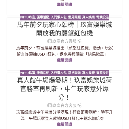
繼續閱讀
9JFFU玖富
,
優惠活動
,
入門懶人包
,
常見問題
,
真人娛樂
,
電競投注
馬年前夕玩家心願榜｜玖富娛樂城
開放我的願望紅包機
玖富官方客服
馬年前夕，玖富娛樂城推出「願望紅包機」活動，玩家
留言許願抽USDT紅包、返水券與限量「快馬徽章」！
繼續閱讀
9JFFU玖富
,
優惠活動
,
入門懶人包
,
常見問題
,
真人娛樂
,
電競投注
真人館午場爆發期！玖富娛樂城荷
官勝率再刷新，中午玩家意外爆
分！
玖富官方客服
玖富娛樂城中午場爆分潮湧現！荷官節奏刷新、勝率升
溫，午場玩家登入就抽USDT紅包＋返水加倍券！
繼續閱讀