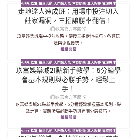
9JFFU玖富
,
優惠活動
,
入門懶人包
,
常見問題
,
真人娛樂
,
電競投注
走地達人速成班：用場中投注切入
莊家漏洞，三招讓勝率翻倍！
玖富官方客服
玖富娛樂城場中投注攻略，傳授三招走地技巧、各類玩
法與免稅優勢。
繼續閱讀
9JFFU玖富
,
優惠活動
,
入門懶人包
,
常見問題
,
真人娛樂
,
電競投注
玖富娛樂城21點新手教學：5分鐘學
會基本規則與必勝手勢，輕鬆上
手！
玖富官方客服
玖富娛樂城21點新手教學，5分鐘輕鬆掌握基本規則、點
數計算、實體賭場必勝手勢與進階分牌技巧。
繼續閱讀
9JFFU玖富
,
優惠活動
,
入門懶人包
,
常見問題
,
真人娛樂
,
電競投注