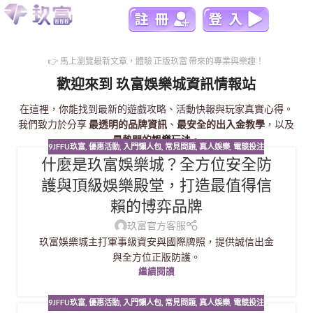
👉 馬上瀏覽最新文章，體驗 正版玖富 帶來的專業與樂趣！
歡迎來到 玖富娛樂城資訊情報站
在這裡，你能找到最新的遊戲攻略、活動快報與玩家真實心得。
我們致力於分享
最透明的品牌資訊
、
最安全的出入金教學
，以及
最熱門的
娛樂玩法
。
9JFFU玖富
,
優惠活動
,
入門懶人包
,
常見問題
,
真人娛樂
,
電競投注
什麼是玖富娛樂城？全方位安全防
護與頂級娛樂殿堂，打造最值得信
賴的博弈品牌
玖富官方客服
玖富娛樂城主打軍事級資安與國際牌照，提供誠信出金
與全方位正版防護。
繼續閱讀
9JFFU玖富
,
優惠活動
,
入門懶人包
,
常見問題
,
真人娛樂
,
電競投注