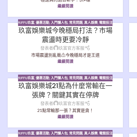
繼續閱讀
9JFFU玖富
,
優惠活動
,
入門懶人包
,
常見問題
,
真人娛樂
,
電競投注
玖富娛樂城今晚穩局打法？市場
震盪時更要冷靜
發表者
玖富官方客服
市場震盪別亂衝⚠今晚穩局才是王道
繼續閱讀
9JFFU玖富
,
優惠活動
,
入門懶人包
,
常見問題
,
真人娛樂
,
電競投注
玖富娛樂城21點為什麼常輸在一
張牌？關鍵其實在停牌
發表者
玖富官方客服
21點常輸那一張？其實是貪！
繼續閱讀
9JFFU玖富
,
優惠活動
,
入門懶人包
,
常見問題
,
真人娛樂
,
電競投注