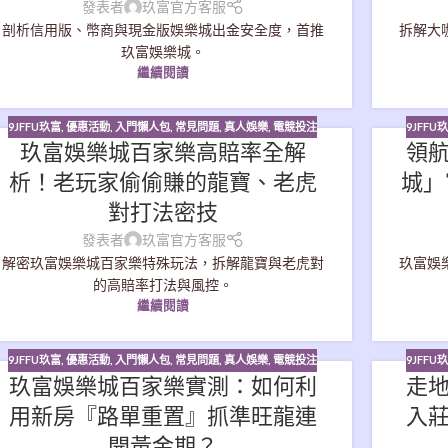
發表者
玖富官方客服
剖析信用版、幣商與現金版娛樂城出金安全度，首推
拆解大
玖富娛樂城。
繼續閱讀
9JFFU玖富
,
優惠活動
,
入門懶人包
,
常見問題
,
真人娛樂
,
電競投注
9JFFU
玖富娛樂城百家樂高賠率全解
領
析！老玩家偷偷賺的龍寶、老虎
城」
對打法密技
發表者
玖富官方客服
解密玖富娛樂城百家樂特殊玩法，拆解龍寶與老虎對
玖富娛
的高賠率打法與風控。
繼續閱讀
9JFFU玖富
,
優惠活動
,
入門懶人包
,
常見問題
,
真人娛樂
,
電競投注
9JFFU
玖富娛樂城百家樂實測：如何利
走
用新房『路單重置』抓準旺龍連
入
開黃金期？