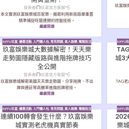
玖富娛
發表者
玖富官方客服
本文實測玖富娛樂城百家樂，揭密利用新房路單重置
精準捕捉旺龍連開的控盤技術。
繼續閱讀
9JFFU玖富
,
優惠活動
,
入門懶人包
,
常見問題
,
真人娛樂
,
電競投注
9JFFU
玖富娛樂城大數據解密！天天樂
TA
走勢圖隱藏版路與進階拖牌技巧
城3
全公開
發表者
玖富官方客服
玖富娛樂城解密美國天天樂走勢圖，分享拖牌、不出
TAG
牌與連莊等高勝率進階抓牌密技。
繼續閱讀
9JFFU玖富
,
優惠活動
,
入門懶人包
,
常見問題
,
真人娛樂
,
電競投注
9JFFU
連續100轉會發生什麼？玖富娛樂
20
城實測老虎機真實節奏
樂