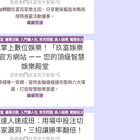
發表者
玖富官方客服
咖轉戰玖富百家樂主因，分享實操看路攻略與
限時連贏活動優惠。
繼續閱讀
玖富
,
優惠活動
,
入門懶人包
,
常見問題
,
真人娛樂
,
電競投注
航掌上數位娛樂！「玖富娛樂
官方網站 —— 您的頂級智慧
娛樂殿堂
發表者
玖富官方客服
樂城唯一官網，提供金融級極速存取與六大場
館，打造智慧娛樂首選。
繼續閱讀
玖富
,
優惠活動
,
入門懶人包
,
常見問題
,
真人娛樂
,
電競投注
地達人速成班：用場中投注切
莊家漏洞，三招讓勝率翻倍！
發表者
玖富官方客服