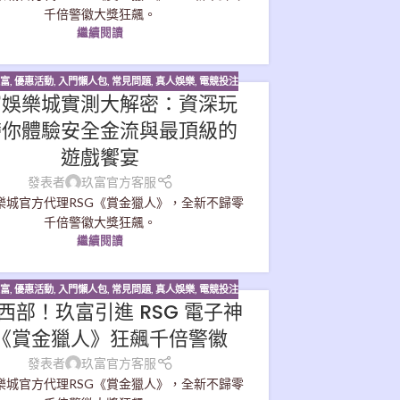
千倍警徽大獎狂飆。
繼續閱讀
玖富
,
優惠活動
,
入門懶人包
,
常見問題
,
真人娛樂
,
電競投注
富娛樂城實測大解密：資深玩
帶你體驗安全金流與最頂級的
遊戲饗宴
發表者
玖富官方客服
樂城官方代理RSG《賞金獵人》，全新不歸零
千倍警徽大獎狂飆。
繼續閱讀
玖富
,
優惠活動
,
入門懶人包
,
常見問題
,
真人娛樂
,
電競投注
西部！玖富引進 RSG 電子神
《賞金獵人》狂飆千倍警徽
發表者
玖富官方客服
樂城官方代理RSG《賞金獵人》，全新不歸零