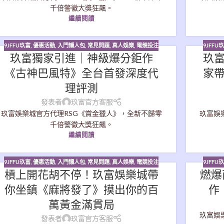
千倍警徽大獎狂飆。
繼續閱讀
9JFFU玖富
,
優惠活動
,
入門懶人包
,
常見問題
,
真人娛樂
,
電競投注
9JFFU
玖富獨家引進｜神級爆分鉅作
玖
《古神巴風特》全台首發深度代
家
理評測
發表者
玖富官方客服
玖富娛樂城官方代理RSG《賞金獵人》，全新不歸零
玖富娛
千倍警徽大獎狂飆。
繼續閱讀
9JFFU玖富
,
優惠活動
,
入門懶人包
,
常見問題
,
真人娛樂
,
電競投注
9JFFU
槓上開花胡不停！玖富娛樂城帶
燃爆
你坐鎮《麻將發了》摸出你的百
作
萬黃金滿貫局
玖富娛
發表者
玖富官方客服