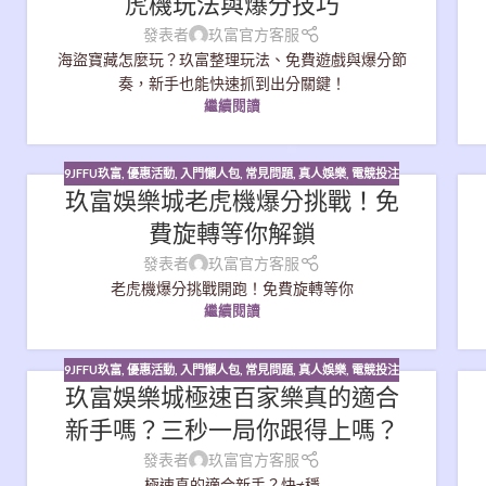
虎機玩法與爆分技巧
發表者
玖富官方客服
海盜寶藏怎麼玩？玖富整理玩法、免費遊戲與爆分節
奏，新手也能快速抓到出分關鍵！
繼續閱讀
9JFFU玖富
,
優惠活動
,
入門懶人包
,
常見問題
,
真人娛樂
,
電競投注
玖富娛樂城老虎機爆分挑戰！免
費旋轉等你解鎖
發表者
玖富官方客服
老虎機爆分挑戰開跑！免費旋轉等你
繼續閱讀
9JFFU玖富
,
優惠活動
,
入門懶人包
,
常見問題
,
真人娛樂
,
電競投注
玖富娛樂城極速百家樂真的適合
新手嗎？三秒一局你跟得上嗎？
發表者
玖富官方客服
極速真的適合新手？快≠穩