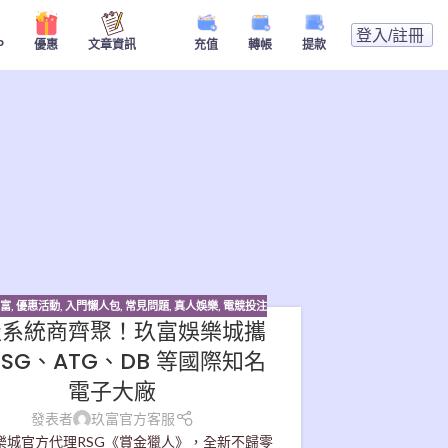
登入/註冊
P
優惠
文章資訊
充值
轉帳
提款
玖富
,
優惠活動
,
入門懶人包
,
常見問題
,
真人娛樂
,
電競投注
級系統商齊聚！玖富娛樂城攜
RSG、ATG、DB 等國際知名
電子大廠
發表者
玖富官方客服
樂城官方代理RSG《賞金獵人》，全新不歸零