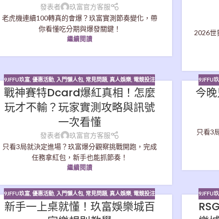
發表者
玖富官方客服
老虎機連續100轉真的會爆？玖富實測節奏變化，帶
你看懂吃分期與爆發關鍵！
202
繼續閱讀
9JFFU玖富
,
優惠活動
,
入門懶人包
,
常見問題
,
真人娛樂
,
電競投注
9JFFU
戰神賽特Dcard爆紅真相！怎麼
今晚
玩才不輸？玩家實測攻略與訊號
一次看懂
只看3
發表者
玖富官方客服
只看3局就決定進場？玖富爆分觀察挑戰開跑，完成
任務拿紅包，新手也能抓節奏！
繼續閱讀
9JFFU玖富
,
優惠活動
,
入門懶人包
,
常見問題
,
真人娛樂
,
電競投注
9JFFU
新手一上桌就懂！玖富娛樂城百
RS