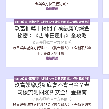
金與全方位正版防護。
繼續閱讀
9JFFU玖富
,
優惠活動
,
入門懶人包
,
常見問題
,
真人娛樂
,
電競投注
玖富推薦｜揭開羊頭惡魔的爆金
秘密：《古神巴風特》全攻略
發表者
玖富官方客服
玖富娛樂城官方代理RSG《賞金獵人》，全新不歸零
千倍警徽大獎狂飆。
繼續閱讀
9JFFU玖富
,
優惠活動
,
入門懶人包
,
常見問題
,
真人娛樂
,
電競投注
玖富娛樂城到底會不會出金？老
司機實測闢謠與安全出金指南
發表者
玖富官方客服
玖富娛樂城官方代理RSG《賞金獵人》，全新不歸零