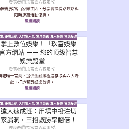
發表者
玖富官方客服
咖轉戰玖富百家樂主因，分享實操看路攻略與
限時連贏活動優惠。
繼續閱讀
玖富
,
優惠活動
,
入門懶人包
,
常見問題
,
真人娛樂
,
電競投注
航掌上數位娛樂！「玖富娛樂
官方網站 —— 您的頂級智慧
娛樂殿堂
發表者
玖富官方客服
樂城唯一官網，提供金融級極速存取與六大場
館，打造智慧娛樂首選。
繼續閱讀
玖富
,
優惠活動
,
入門懶人包
,
常見問題
,
真人娛樂
,
電競投注
地達人速成班：用場中投注切
莊家漏洞，三招讓勝率翻倍！
發表者
玖富官方客服