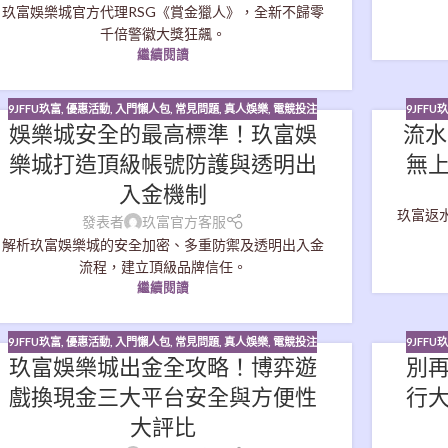
玖富娛樂城官方代理RSG《賞金獵人》，全新不歸零
千倍警徽大獎狂飆。
繼續閱讀
9JFFU玖富
,
優惠活動
,
入門懶人包
,
常見問題
,
真人娛樂
,
電競投注
9JFFU
娛樂城安全的最高標準！玖富娛
流水
樂城打造頂級帳號防護與透明出
無
入金機制
玖富返水
發表者
玖富官方客服
解析玖富娛樂城的安全加密、多重防禦及透明出入金
流程，建立頂級品牌信任。
繼續閱讀
9JFFU玖富
,
優惠活動
,
入門懶人包
,
常見問題
,
真人娛樂
,
電競投注
9JFFU
玖富娛樂城出金全攻略！博弈遊
別
戲換現金三大平台安全與方便性
行
大評比