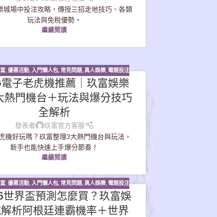
樂城場中投注攻略，傳授三招走地技巧、各類
玩法與免稅優勢。
繼續閱讀
玖富
,
優惠活動
,
入門懶人包
,
常見問題
,
真人娛樂
,
電競投注
G電子老虎機推薦｜玖富娛樂
大熱門機台＋玩法與爆分技巧
全解析
發表者
玖富官方客服
老虎機好玩嗎？玖富整理3大熱門機台與玩法，
新手也能快速上手爆分節奏！
繼續閱讀
玖富
,
優惠活動
,
入門懶人包
,
常見問題
,
真人娛樂
,
電競投注
26世界盃預測怎麼買？玖富娛
城解析阿根廷連霸機率＋世界