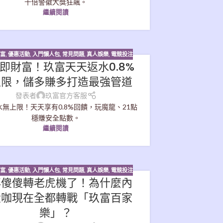
千倍警徽大獎狂飆。
繼續閱讀
玖富
,
優惠活動
,
入門懶人包
,
常見問題
,
真人娛樂
,
電競投注
即財富！玖富天天返水0.8%
上限，儲多賺多打造最強管道
發表者
玖富官方客服
無上限！天天享有0.8%回饋，玩魔龍、21點
穩賺安全點數。
繼續閱讀
玖富
,
優惠活動
,
入門懶人包
,
常見問題
,
真人娛樂
,
電競投注
再傻傻轉老虎機了！為什麼內
大咖現在全都轉戰「玖富百家
樂」？