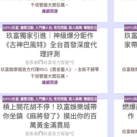
千倍警徽大獎狂飆。
繼續閱讀
9JFFU玖富
,
優惠活動
,
入門懶人包
,
常見問題
,
真人娛樂
,
電競投注
9JFFU
玖富獨家引進｜神級爆分鉅作
玖
《古神巴風特》全台首發深度代
家
理評測
發表者
玖富官方客服
玖富娛樂城官方代理RSG《賞金獵人》，全新不歸零
玖富娛
千倍警徽大獎狂飆。
繼續閱讀
9JFFU玖富
,
優惠活動
,
入門懶人包
,
常見問題
,
真人娛樂
,
電競投注
9JFFU
槓上開花胡不停！玖富娛樂城帶
燃爆
你坐鎮《麻將發了》摸出你的百
作
萬黃金滿貫局
玖富娛
發表者
玖富官方客服