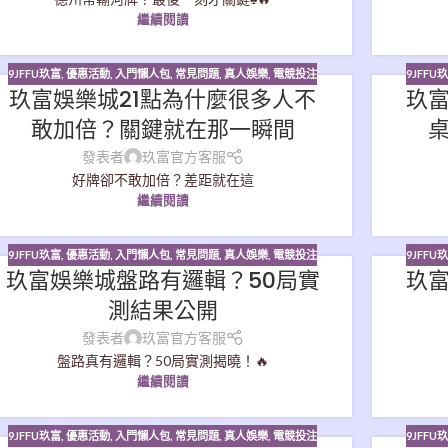
繼續閱讀
9JFFU玖富
,
優惠活動
,
入門懶人包
,
常見問題
,
真人娛樂
,
電競投注
9JFFU
玖富娛樂城21點為什麼很多人不
玖
敢加倍？關鍵就在那一瞬間
發表者
玖富官方客服
好牌卻不敢加倍？差距就在這
繼續閱讀
9JFFU玖富
,
優惠活動
,
入門懶人包
,
常見問題
,
真人娛樂
,
電競投注
9JFFU
玖富娛樂城盤路有邏輯？50局實
玖
測結果公開
發表者
玖富官方客服
盤路真有邏輯？50局實測揭曉！🔥
繼續閱讀
9JFFU玖富
,
優惠活動
,
入門懶人包
,
常見問題
,
真人娛樂
,
電競投注
9JFFU