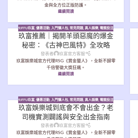
金與全方位正版防護。
繼續閱讀
9JFFU玖富
,
優惠活動
,
入門懶人包
,
常見問題
,
真人娛樂
,
電競投注
玖富推薦｜揭開羊頭惡魔的爆金
秘密：《古神巴風特》全攻略
發表者
玖富官方客服
玖富娛樂城官方代理RSG《賞金獵人》，全新不歸零
千倍警徽大獎狂飆。
繼續閱讀
9JFFU玖富
,
優惠活動
,
入門懶人包
,
常見問題
,
真人娛樂
,
電競投注
玖富娛樂城到底會不會出金？老
司機實測闢謠與安全出金指南
發表者
玖富官方客服
玖富娛樂城官方代理RSG《賞金獵人》，全新不歸零