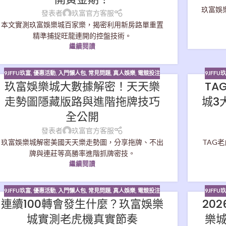
玖富娛
發表者
玖富官方客服
本文實測玖富娛樂城百家樂，揭密利用新房路單重置
精準捕捉旺龍連開的控盤技術。
繼續閱讀
9JFFU玖富
,
優惠活動
,
入門懶人包
,
常見問題
,
真人娛樂
,
電競投注
9JFFU
玖富娛樂城大數據解密！天天樂
TA
走勢圖隱藏版路與進階拖牌技巧
城3
全公開
發表者
玖富官方客服
玖富娛樂城解密美國天天樂走勢圖，分享拖牌、不出
TAG
牌與連莊等高勝率進階抓牌密技。
繼續閱讀
9JFFU玖富
,
優惠活動
,
入門懶人包
,
常見問題
,
真人娛樂
,
電競投注
9JFFU
連續100轉會發生什麼？玖富娛樂
20
城實測老虎機真實節奏
樂