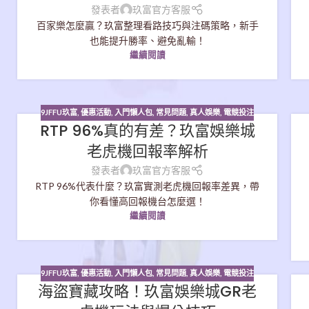
發表者
玖富官方客服
百家樂怎麼贏？玖富整理看路技巧與注碼策略，新手
也能提升勝率、避免亂輸！
繼續閱讀
9JFFU玖富
,
優惠活動
,
入門懶人包
,
常見問題
,
真人娛樂
,
電競投注
RTP 96%真的有差？玖富娛樂城
老虎機回報率解析
發表者
玖富官方客服
RTP 96%代表什麼？玖富實測老虎機回報率差異，帶
你看懂高回報機台怎麼選！
繼續閱讀
9JFFU玖富
,
優惠活動
,
入門懶人包
,
常見問題
,
真人娛樂
,
電競投注
海盜寶藏攻略！玖富娛樂城GR老