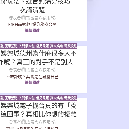
城從玩法、選台到爆分技巧一
次講清楚
發表者
玖富官方客服
RSG有請財神爆分秘密公開
繼續閱讀
玖富
,
優惠活動
,
入門懶人包
,
常見問題
,
真人娛樂
,
電競投注
富娛樂城德州為什麼很多人不
詐唬？真正的對手不是別人
發表者
玖富官方客服
不敢詐唬？其實是在暴露自己
繼續閱讀
玖富
,
優惠活動
,
入門懶人包
,
常見問題
,
真人娛樂
,
電競投注
富娛樂城電子機台真的有「養
」這回事？真相比你想的複雜
發表者
玖富官方客服
電子真的能養？其實是波動度