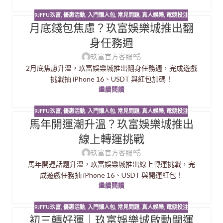
9JFFU玖富
,
優惠活動
,
入門懶人包
,
常見問題
,
真人娛樂
,
電競投注
月底錢包焦慮？玖富娛樂城推出翻
身任務週
玖富官方客服
2月底焦慮升溫，玖富娛樂城推出翻身任務週，完成遊戲
挑戰抽 iPhone 16、USDT 與紅包加碼！
繼續閱讀
9JFFU玖富
,
優惠活動
,
入門懶人包
,
常見問題
,
真人娛樂
,
電競投注
馬年開運潮升溫？玖富娛樂城推出
線上轉運挑戰
玖富官方客服
馬年開運話題升溫，玖富娛樂城推出線上轉運挑戰，完
成遊戲任務抽 iPhone 16、USDT 與開運紅包！
繼續閱讀
9JFFU玖富
,
優惠活動
,
入門懶人包
,
常見問題
,
真人娛樂
,
電競投注
初三轉好運｜玖富娛樂城啟動開運