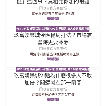
機」這回事？真相比你想的複雜
玖富官方客服
電子真的能養？其實是波動度
繼續閱讀
9JFFU玖富
,
優惠活動
,
入門懶人包
,
常見問題
,
真人娛樂
,
電競投注
玖富娛樂城今晚穩局打法？市場震
盪時更要冷靜
玖富官方客服
市場震盪別亂衝⚠今晚穩局才是王道
繼續閱讀
9JFFU玖富
,
優惠活動
,
入門懶人包
,
常見問題
,
真人娛樂
,
電競投注
玖富娛樂城21點為什麼很多人不敢
加倍？關鍵就在那一瞬間
玖富官方客服
好牌卻不敢加倍？差距就在這
繼續閱讀