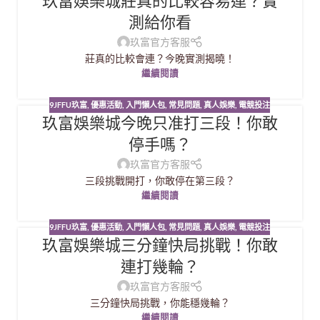
玖富娛樂城莊真的比較容易連？實
測給你看
玖富官方客服
莊真的比較會連？今晚實測揭曉！
繼續閱讀
9JFFU玖富
,
優惠活動
,
入門懶人包
,
常見問題
,
真人娛樂
,
電競投注
玖富娛樂城今晚只准打三段！你敢
停手嗎？
玖富官方客服
三段挑戰開打，你敢停在第三段？
繼續閱讀
9JFFU玖富
,
優惠活動
,
入門懶人包
,
常見問題
,
真人娛樂
,
電競投注
玖富娛樂城三分鐘快局挑戰！你敢
連打幾輪？
玖富官方客服
三分鐘快局挑戰，你能穩幾輪？
繼續閱讀