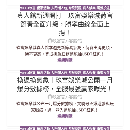
9JFFU玖富
,
優惠活動
,
入門懶人包
,
常見問題
,
真人娛樂
,
電競投注
真人館新週開打｜玖富娛樂城荷官
節奏全面升級，勝率曲線全面上
揚！
玖富官方客服
玖富娛樂城真人館本週更新節奏系統，荷官出牌更順、
勝率更高，完成挑戰任務還能抽USDT紅包！
繼續閱讀
9JFFU玖富
,
優惠活動
,
入門懶人包
,
常見問題
,
真人娛樂
,
電競投注
換週換氣象｜玖富娛樂城公開一月
爆分數據榜，全服最強贏家曝光！
玖富官方客服
玖富娛樂城公布一月爆分數據榜，揭曉最火爆遊戲與玩
家戰績，週一登入還能抽USDT紅包！
繼續閱讀
9JFFU玖富
,
優惠活動
,
入門懶人包
,
常見問題
,
真人娛樂
,
電競投注