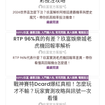
彩投注攻略
玖富官方客服
2026世界盃怎麼下注？玖富解析阿根廷連霸機率與歷史
魔咒，帶你抓高賠率投注機會！
繼續閱讀
9JFFU玖富
,
優惠活動
,
入門懶人包
,
常見問題
,
真人娛樂
,
電競投注
RTP 96%真的有差？玖富娛樂城老
虎機回報率解析
玖富官方客服
RTP 96%代表什麼？玖富實測老虎機回報率差異，帶你
看懂高回報機台怎麼選！
繼續閱讀
9JFFU玖富
,
優惠活動
,
入門懶人包
,
常見問題
,
真人娛樂
,
電競投注
戰神賽特Dcard爆紅真相！怎麼玩
才不輸？玩家實測攻略與訊號一次
看懂
玖富官方客服