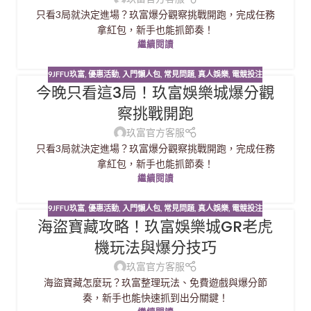
只看3局就決定進場？玖富爆分觀察挑戰開跑，完成任務
拿紅包，新手也能抓節奏！
繼續閱讀
9JFFU玖富
,
優惠活動
,
入門懶人包
,
常見問題
,
真人娛樂
,
電競投注
今晚只看這3局！玖富娛樂城爆分觀
察挑戰開跑
玖富官方客服
只看3局就決定進場？玖富爆分觀察挑戰開跑，完成任務
拿紅包，新手也能抓節奏！
繼續閱讀
9JFFU玖富
,
優惠活動
,
入門懶人包
,
常見問題
,
真人娛樂
,
電競投注
海盜寶藏攻略！玖富娛樂城GR老虎
機玩法與爆分技巧
玖富官方客服
海盜寶藏怎麼玩？玖富整理玩法、免費遊戲與爆分節
奏，新手也能快速抓到出分關鍵！