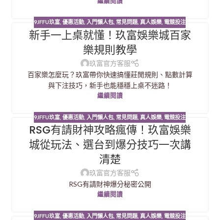
繼續閱讀
9JFFU玖富
,
優惠活動
,
入門懶人包
,
常見問題
,
真人娛樂
,
電競投注
新手一上桌就懂！玖富娛樂城百家
樂規則教學
玖富官方客服
百家樂怎麼玩？玖富帶你快速搞懂莊閒規則、點數計算
與下注技巧，新手也能穩穩上桌不迷路！
繼續閱讀
9JFFU玖富
,
優惠活動
,
入門懶人包
,
常見問題
,
真人娛樂
,
電競投注
RSG有請財神攻略瘋傳！玖富娛樂
城從玩法、選台到爆分技巧一次講
清楚
玖富官方客服
RSG有請財神爆分秘密公開
繼續閱讀
9JFFU玖富
,
優惠活動
,
入門懶人包
,
常見問題
,
真人娛樂
,
電競投注