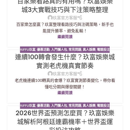
百家樂看路真的有用嗎？玖富娛樂
城3大實戰技巧與下注策略整理
玖富官方客服
百家樂怎麼贏？玖富整理看路技巧與注碼策略，新手也
能提升勝率、避免亂輸！
繼續閱讀
9JFFU玖富
,
優惠活動
,
入門懶人包
,
常見問題
,
真人娛樂
,
電競投注
連續100轉會發生什麼？玖富娛樂城
實測老虎機真實節奏
玖富官方客服
老虎機連續100轉真的會爆？玖富實測節奏變化，帶你看
懂吃分期與爆發關鍵！
繼續閱讀
9JFFU玖富
,
優惠活動
,
入門懶人包
,
常見問題
,
真人娛樂
,
電競投注
2026世界盃預測怎麼買？玖富娛樂
城解析阿根廷連霸機率＋世界盃運