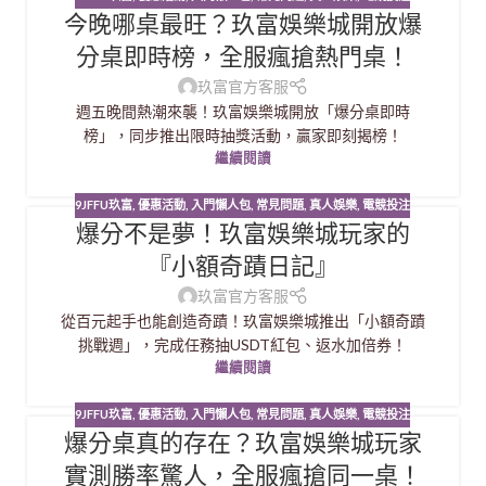
今晚哪桌最旺？玖富娛樂城開放爆
分桌即時榜，全服瘋搶熱門桌！
玖富官方客服
週五晚間熱潮來襲！玖富娛樂城開放「爆分桌即時
榜」，同步推出限時抽獎活動，贏家即刻揭榜！
繼續閱讀
9JFFU玖富
,
優惠活動
,
入門懶人包
,
常見問題
,
真人娛樂
,
電競投注
爆分不是夢！玖富娛樂城玩家的
『小額奇蹟日記』
玖富官方客服
從百元起手也能創造奇蹟！玖富娛樂城推出「小額奇蹟
挑戰週」，完成任務抽USDT紅包、返水加倍券！
繼續閱讀
9JFFU玖富
,
優惠活動
,
入門懶人包
,
常見問題
,
真人娛樂
,
電競投注
爆分桌真的存在？玖富娛樂城玩家
實測勝率驚人，全服瘋搶同一桌！