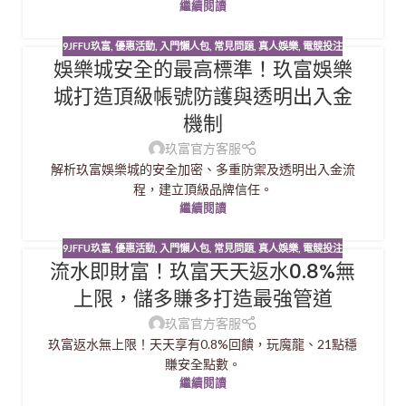
繼續閱讀
9JFFU玖富
,
優惠活動
,
入門懶人包
,
常見問題
,
真人娛樂
,
電競投注
娛樂城安全的最高標準！玖富娛樂
城打造頂級帳號防護與透明出入金
機制
玖富官方客服
解析玖富娛樂城的安全加密、多重防禦及透明出入金流
程，建立頂級品牌信任。
繼續閱讀
9JFFU玖富
,
優惠活動
,
入門懶人包
,
常見問題
,
真人娛樂
,
電競投注
流水即財富！玖富天天返水0.8%無
上限，儲多賺多打造最強管道
玖富官方客服
玖富返水無上限！天天享有0.8%回饋，玩魔龍、21點穩
賺安全點數。
繼續閱讀