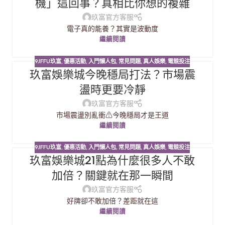
機」這回事？真相比你想的複雜
玖富官方客服
電子真的能養？其實是波動度
繼續閱讀
9JFFU玖富
,
優惠活動
,
入門懶人包
,
常見問題
,
真人娛樂
,
電競投注
玖富娛樂城今晚穩局打法？市場震
盪時更要冷靜
玖富官方客服
市場震盪別亂衝⚠今晚穩局才是王道
繼續閱讀
9JFFU玖富
,
優惠活動
,
入門懶人包
,
常見問題
,
真人娛樂
,
電競投注
玖富娛樂城21點為什麼很多人不敢
加倍？關鍵就在那一瞬間
玖富官方客服
好牌卻不敢加倍？差距就在這
繼續閱讀