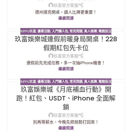
玖富官方客服
德州撲克開桌，讀人比牌更重要！
繼續閱讀
9JFFU玖富
,
優惠活動
,
入門懶人包
,
常見問題
,
真人娛樂
,
電競投注
玖富娛樂城連假前暖身局開桌！228
假期紅包先卡位
玖富官方客服
連假前先完成任務，多一次抽iPhone機會！
繼續閱讀
9JFFU玖富
,
優惠活動
,
入門懶人包
,
常見問題
,
真人娛樂
,
電競投注
玖富娛樂城《月底補血行動》開
跑！紅包、USDT、iPhone 全面解
鎖
玖富官方客服
別再等薪水，今晚先把局勢打回來！
繼續閱讀