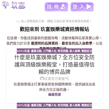
👉 馬上瀏覽最新文章，體驗 正版玖富 帶來的專業與樂趣！
歡迎來到 玖富娛樂城資訊情報站
在這裡，你能找到最新的遊戲攻略、活動快報與玩家真實心得。
我們致力於分享
最透明的品牌資訊
、
最安全的出入金教學
，以及
最熱門的
娛樂玩法
。
9JFFU玖富
,
優惠活動
,
入門懶人包
,
常見問題
,
真人娛樂
,
電競投注
什麼是玖富娛樂城？全方位安全防
護與頂級娛樂殿堂，打造最值得信
賴的博弈品牌
玖富官方客服
玖富娛樂城主打軍事級資安與國際牌照，提供誠信出金
與全方位正版防護。
繼續閱讀
9JFFU玖富
,
優惠活動
,
入門懶人包
,
常見問題
,
真人娛樂
,
電競投注