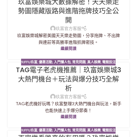
玖富娛樂城大數據解密！天天樂走
勢圖隱藏版路與進階拖牌技巧全公
開
玖富官方客服
玖富娛樂城解密美國天天樂走勢圖，分享拖牌、不出牌
與連莊等高勝率進階抓牌密技。
繼續閱讀
9JFFU玖富
,
優惠活動
,
入門懶人包
,
常見問題
,
真人娛樂
,
電競投注
TAG電子老虎機推薦｜玖富娛樂城3
大熱門機台＋玩法與爆分技巧全解
析
玖富官方客服
TAG老虎機好玩嗎？玖富整理3大熱門機台與玩法，新手
也能快速上手爆分節奏！
繼續閱讀
9JFFU玖富
,
優惠活動
,
入門懶人包
,
常見問題
,
真人娛樂
,
電競投注