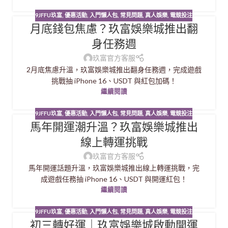
9JFFU玖富
,
優惠活動
,
入門懶人包
,
常見問題
,
真人娛樂
,
電競投注
月底錢包焦慮？玖富娛樂城推出翻
身任務週
玖富官方客服
2月底焦慮升溫，玖富娛樂城推出翻身任務週，完成遊戲
挑戰抽 iPhone 16、USDT 與紅包加碼！
繼續閱讀
9JFFU玖富
,
優惠活動
,
入門懶人包
,
常見問題
,
真人娛樂
,
電競投注
馬年開運潮升溫？玖富娛樂城推出
線上轉運挑戰
玖富官方客服
馬年開運話題升溫，玖富娛樂城推出線上轉運挑戰，完
成遊戲任務抽 iPhone 16、USDT 與開運紅包！
繼續閱讀
9JFFU玖富
,
優惠活動
,
入門懶人包
,
常見問題
,
真人娛樂
,
電競投注
初三轉好運｜玖富娛樂城啟動開運