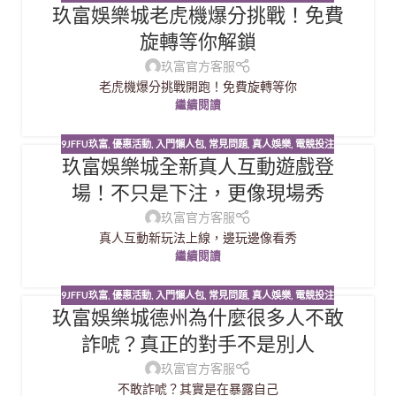
玖富娛樂城老虎機爆分挑戰！免費
旋轉等你解鎖
玖富官方客服
老虎機爆分挑戰開跑！免費旋轉等你
繼續閱讀
9JFFU玖富
,
優惠活動
,
入門懶人包
,
常見問題
,
真人娛樂
,
電競投注
玖富娛樂城全新真人互動遊戲登
場！不只是下注，更像現場秀
玖富官方客服
真人互動新玩法上線，邊玩邊像看秀
繼續閱讀
9JFFU玖富
,
優惠活動
,
入門懶人包
,
常見問題
,
真人娛樂
,
電競投注
玖富娛樂城德州為什麼很多人不敢
詐唬？真正的對手不是別人
玖富官方客服
不敢詐唬？其實是在暴露自己