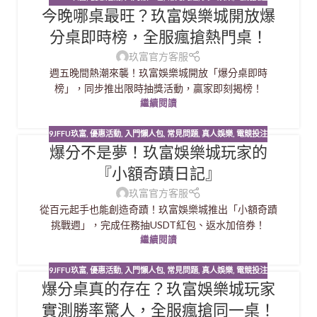
今晚哪桌最旺？玖富娛樂城開放爆
分桌即時榜，全服瘋搶熱門桌！
玖富官方客服
週五晚間熱潮來襲！玖富娛樂城開放「爆分桌即時
榜」，同步推出限時抽獎活動，贏家即刻揭榜！
繼續閱讀
9JFFU玖富
,
優惠活動
,
入門懶人包
,
常見問題
,
真人娛樂
,
電競投注
爆分不是夢！玖富娛樂城玩家的
『小額奇蹟日記』
玖富官方客服
從百元起手也能創造奇蹟！玖富娛樂城推出「小額奇蹟
挑戰週」，完成任務抽USDT紅包、返水加倍券！
繼續閱讀
9JFFU玖富
,
優惠活動
,
入門懶人包
,
常見問題
,
真人娛樂
,
電競投注
爆分桌真的存在？玖富娛樂城玩家
實測勝率驚人，全服瘋搶同一桌！