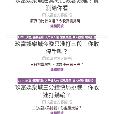
玖富娛樂城莊真的比較容易連？實
測給你看
玖富官方客服
莊真的比較會連？今晚實測揭曉！
繼續閱讀
9JFFU玖富
,
優惠活動
,
入門懶人包
,
常見問題
,
真人娛樂
,
電競投注
玖富娛樂城今晚只准打三段！你敢
停手嗎？
玖富官方客服
三段挑戰開打，你敢停在第三段？
繼續閱讀
9JFFU玖富
,
優惠活動
,
入門懶人包
,
常見問題
,
真人娛樂
,
電競投注
玖富娛樂城三分鐘快局挑戰！你敢
連打幾輪？
玖富官方客服
三分鐘快局挑戰，你能穩幾輪？
繼續閱讀