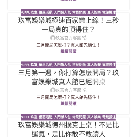
9JFFU玖富
,
優惠活動
,
入門懶人包
,
常見問題
,
真人娛樂
,
電競投注
玖富娛樂城極速百家樂上線！三秒
一局真的頂得住？
玖富官方客服
三月開局怎麼打？真人館先穩住！
繼續閱讀
9JFFU玖富
,
優惠活動
,
入門懶人包
,
常見問題
,
真人娛樂
,
電競投注
三月第一週，你打算怎麼開局？玖
富娛樂城真人館已經開桌
玖富官方客服
三月開局怎麼打？真人館先穩住！
繼續閱讀
9JFFU玖富
,
優惠活動
,
入門懶人包
,
常見問題
,
真人娛樂
,
電競投注
玖富娛樂城德州撲克上桌！不是比
運氣，是比你敢不敢讀人