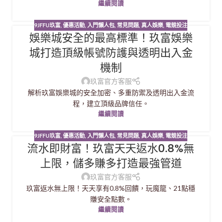
繼續閱讀
9JFFU玖富
,
優惠活動
,
入門懶人包
,
常見問題
,
真人娛樂
,
電競投注
娛樂城安全的最高標準！玖富娛樂
城打造頂級帳號防護與透明出入金
機制
玖富官方客服
解析玖富娛樂城的安全加密、多重防禦及透明出入金流
程，建立頂級品牌信任。
繼續閱讀
9JFFU玖富
,
優惠活動
,
入門懶人包
,
常見問題
,
真人娛樂
,
電競投注
流水即財富！玖富天天返水0.8%無
上限，儲多賺多打造最強管道
玖富官方客服
玖富返水無上限！天天享有0.8%回饋，玩魔龍、21點穩
賺安全點數。
繼續閱讀