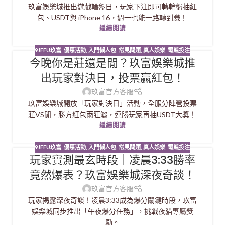
玖富娛樂城推出遊戲輪盤日，玩家下注即可轉輪盤抽紅
包、USDT與 iPhone 16，週一也能一路轉到賺！
繼續閱讀
9JFFU玖富
,
優惠活動
,
入門懶人包
,
常見問題
,
真人娛樂
,
電競投注
今晚你是莊還是閒？玖富娛樂城推
出玩家對決日，投票贏紅包！
玖富官方客服
玖富娛樂城開放「玩家對決日」活動，全服分陣營投票
莊VS閒，勝方紅包雨狂灑，連勝玩家再抽USDT大獎！
繼續閱讀
9JFFU玖富
,
優惠活動
,
入門懶人包
,
常見問題
,
真人娛樂
,
電競投注
玩家實測最玄時段｜凌晨3:33勝率
竟然爆表？玖富娛樂城深夜奇談！
玖富官方客服
玩家揭露深夜奇談！凌晨3:33成為爆分關鍵時段，玖富
娛樂城同步推出「午夜爆分任務」，挑戰夜貓專屬獎
勵。