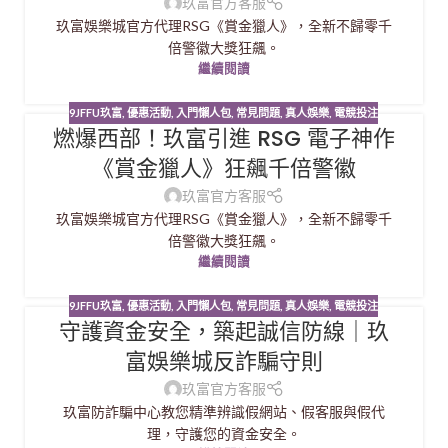
玖富官方客服
玖富娛樂城官方代理RSG《賞金獵人》，全新不歸零千
倍警徽大獎狂飆。
繼續閱讀
9JFFU玖富
,
優惠活動
,
入門懶人包
,
常見問題
,
真人娛樂
,
電競投注
燃爆西部！玖富引進 RSG 電子神作
《賞金獵人》狂飆千倍警徽
玖富官方客服
玖富娛樂城官方代理RSG《賞金獵人》，全新不歸零千
倍警徽大獎狂飆。
繼續閱讀
9JFFU玖富
,
優惠活動
,
入門懶人包
,
常見問題
,
真人娛樂
,
電競投注
守護資金安全，築起誠信防線｜玖
富娛樂城反詐騙守則
玖富官方客服
玖富防詐騙中心教您精準辨識假網站、假客服與假代
理，守護您的資金安全。