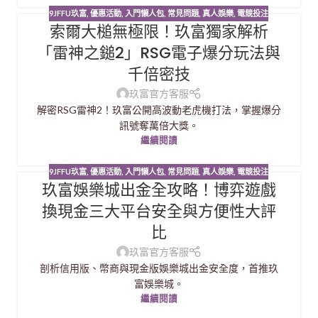
9JFFU玖富
,
優惠活動
,
入門懶人包
,
常見問題
,
真人娛樂
,
電競投注
索爾大槌無極限！玖富獨家解析
「雷神之鎚2」RSG電子爆分玩法與
千倍密技
玖富官方客服
解密RSG雷神2！玖富公開高波動老虎機打法，掌握爆分
訊號奪萬倍大獎。
繼續閱讀
9JFFU玖富
,
優惠活動
,
入門懶人包
,
常見問題
,
真人娛樂
,
電競投注
玖富娛樂城出金全攻略！博弈遊戲
換現金三大平台安全與方便性大評
比
玖富官方客服
剖析信用版、幣商與現金版娛樂城出金安全度，首推玖
富娛樂城。
繼續閱讀