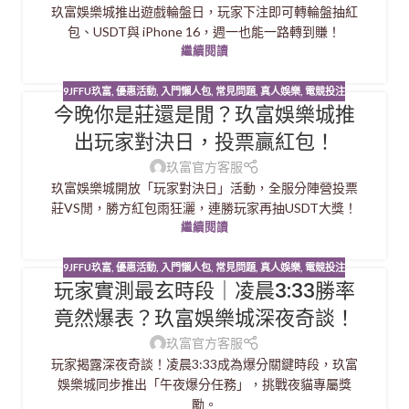
玖富娛樂城推出遊戲輪盤日，玩家下注即可轉輪盤抽紅
包、USDT與 iPhone 16，週一也能一路轉到賺！
繼續閱讀
9JFFU玖富
,
優惠活動
,
入門懶人包
,
常見問題
,
真人娛樂
,
電競投注
今晚你是莊還是閒？玖富娛樂城推
出玩家對決日，投票贏紅包！
玖富官方客服
玖富娛樂城開放「玩家對決日」活動，全服分陣營投票
莊VS閒，勝方紅包雨狂灑，連勝玩家再抽USDT大獎！
繼續閱讀
9JFFU玖富
,
優惠活動
,
入門懶人包
,
常見問題
,
真人娛樂
,
電競投注
玩家實測最玄時段｜凌晨3:33勝率
竟然爆表？玖富娛樂城深夜奇談！
玖富官方客服
玩家揭露深夜奇談！凌晨3:33成為爆分關鍵時段，玖富
娛樂城同步推出「午夜爆分任務」，挑戰夜貓專屬獎
勵。