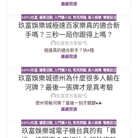
繼續閱讀
9JFFU玖富
,
優惠活動
,
入門懶人包
,
常見問題
,
真人娛樂
,
電競投注
玖富娛樂城極速百家樂真的適合新
手嗎？三秒一局你跟得上嗎？
玖富官方客服
極速真的適合新手？快≠穩
繼續閱讀
9JFFU玖富
,
優惠活動
,
入門懶人包
,
常見問題
,
真人娛樂
,
電競投注
玖富娛樂城德州為什麼很多人輸在
河牌？最後一張牌才是真考驗
玖富官方客服
德州常輸河牌？最後一刻才關鍵♠🔥
繼續閱讀
9JFFU玖富
,
優惠活動
,
入門懶人包
,
常見問題
,
真人娛樂
,
電競投注
玖富娛樂城電子機台真的有「養