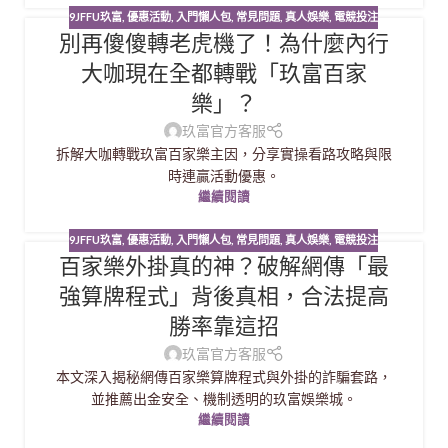
9JFFU玖富
,
優惠活動
,
入門懶人包
,
常見問題
,
真人娛樂
,
電競投注
別再傻傻轉老虎機了！為什麼內行
大咖現在全都轉戰「玖富百家
樂」？
玖富官方客服
拆解大咖轉戰玖富百家樂主因，分享實操看路攻略與限
時連贏活動優惠。
繼續閱讀
9JFFU玖富
,
優惠活動
,
入門懶人包
,
常見問題
,
真人娛樂
,
電競投注
百家樂外掛真的神？破解網傳「最
強算牌程式」背後真相，合法提高
勝率靠這招
玖富官方客服
本文深入揭秘網傳百家樂算牌程式與外掛的詐騙套路，
並推薦出金安全、機制透明的玖富娛樂城。
繼續閱讀