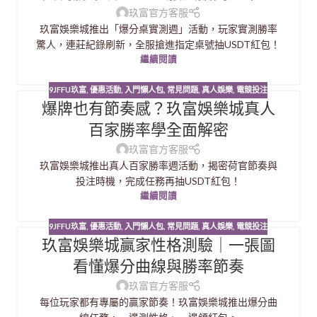
玖富官方客服
玖富娛樂城推出「爆分桌實測週」活動，玩家實測勝率
驚人，連莊紀錄刷新，全服搶進指定桌號抽USDT紅包！
繼續閱讀
9JFFU玖富
,
優惠活動
,
入門懶人包
,
常見問題
,
真人娛樂
,
電競投注
爆牌也有節奏感？玖富娛樂城真人
百家勝率學全面解密
玖富官方客服
玖富娛樂城推出真人百家勝率週活動，揭密荷官節奏與
投注時機，完成任務再抽USDT紅包！
繼續閱讀
9JFFU玖富
,
優惠活動
,
入門懶人包
,
常見問題
,
真人娛樂
,
電競投注
玖富娛樂城贏家性格測驗｜一張圖
看懂爆分曲線與勝率節奏
玖富官方客服
每位玩家都有專屬的贏家節奏！玖富娛樂城推出爆分曲