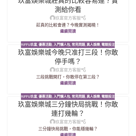
玖富娛樂城莊真的比較容易連？實
測給你看
玖富官方客服
莊真的比較會連？今晚實測揭曉！
繼續閱讀
9JFFU玖富
,
優惠活動
,
入門懶人包
,
常見問題
,
真人娛樂
,
電競投注
玖富娛樂城今晚只准打三段！你敢
停手嗎？
玖富官方客服
三段挑戰開打，你敢停在第三段？
繼續閱讀
9JFFU玖富
,
優惠活動
,
入門懶人包
,
常見問題
,
真人娛樂
,
電競投注
玖富娛樂城三分鐘快局挑戰！你敢
連打幾輪？
玖富官方客服
三分鐘快局挑戰，你能穩幾輪？
繼續閱讀