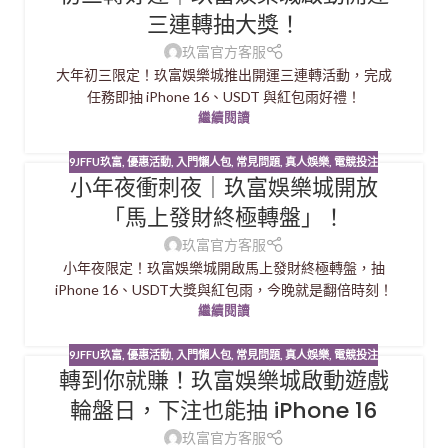
三連轉抽大獎！
玖富官方客服
大年初三限定！玖富娛樂城推出開運三連轉活動，完成
任務即抽 iPhone 16、USDT 與紅包雨好禮！
繼續閱讀
9JFFU玖富
,
優惠活動
,
入門懶人包
,
常見問題
,
真人娛樂
,
電競投注
小年夜衝刺夜｜玖富娛樂城開放
「馬上發財終極轉盤」！
玖富官方客服
小年夜限定！玖富娛樂城開啟馬上發財終極轉盤，抽
iPhone 16、USDT大獎與紅包雨，今晚就是翻倍時刻！
繼續閱讀
9JFFU玖富
,
優惠活動
,
入門懶人包
,
常見問題
,
真人娛樂
,
電競投注
轉到你就賺！玖富娛樂城啟動遊戲
輪盤日，下注也能抽 iPhone 16
玖富官方客服