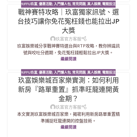
9JFFU玖富
,
優惠活動
,
入門懶人包
,
常見問題
,
真人娛樂
,
電競投注
戰神賽特攻略｜玖富獨家訊號、選
台技巧讓你免花冤枉錢也能拉出JP
大獎
玖富官方客服
玖富娛樂城分享戰神賽特選台與RTP攻略，教你辨識訊
號與咬吐分週期，免花冤枉錢輕鬆拉出JP大獎。
繼續閱讀
9JFFU玖富
,
優惠活動
,
入門懶人包
,
常見問題
,
真人娛樂
,
電競投注
玖富娛樂城百家樂實測：如何利用
新房『路單重置』抓準旺龍連開黃
金期？
玖富官方客服
本文實測玖富娛樂城百家樂，揭密利用新房路單重置精
準捕捉旺龍連開的控盤技術。
繼續閱讀