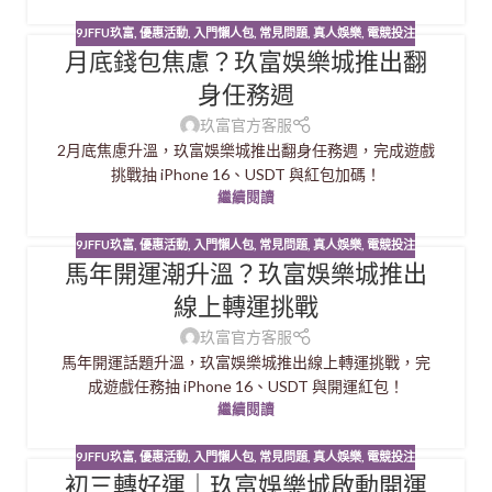
9JFFU玖富
,
優惠活動
,
入門懶人包
,
常見問題
,
真人娛樂
,
電競投注
月底錢包焦慮？玖富娛樂城推出翻
身任務週
玖富官方客服
2月底焦慮升溫，玖富娛樂城推出翻身任務週，完成遊戲
挑戰抽 iPhone 16、USDT 與紅包加碼！
繼續閱讀
9JFFU玖富
,
優惠活動
,
入門懶人包
,
常見問題
,
真人娛樂
,
電競投注
馬年開運潮升溫？玖富娛樂城推出
線上轉運挑戰
玖富官方客服
馬年開運話題升溫，玖富娛樂城推出線上轉運挑戰，完
成遊戲任務抽 iPhone 16、USDT 與開運紅包！
繼續閱讀
9JFFU玖富
,
優惠活動
,
入門懶人包
,
常見問題
,
真人娛樂
,
電競投注
初三轉好運｜玖富娛樂城啟動開運