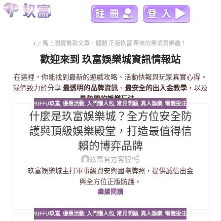
👉 馬上瀏覽最新文章，體驗 正版玖富 帶來的專業與樂趣！
歡迎來到 玖富娛樂城資訊情報站
在這裡，你能找到最新的遊戲攻略、活動快報與玩家真實心得。
我們致力於分享
最透明的品牌資訊
、
最安全的出入金教學
，以及
最熱門的
娛樂玩法
。
9JFFU玖富
,
優惠活動
,
入門懶人包
,
常見問題
,
真人娛樂
,
電競投注
什麼是玖富娛樂城？全方位安全防
護與頂級娛樂殿堂，打造最值得信
賴的博弈品牌
玖富官方客服
玖富娛樂城主打軍事級資安與國際牌照，提供誠信出金
與全方位正版防護。
繼續閱讀
9JFFU玖富
,
優惠活動
,
入門懶人包
,
常見問題
,
真人娛樂
,
電競投注