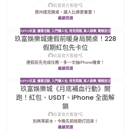
玖富官方客服
德州撲克開桌，讀人比牌更重要！
繼續閱讀
9JFFU玖富
,
優惠活動
,
入門懶人包
,
常見問題
,
真人娛樂
,
電競投注
玖富娛樂城連假前暖身局開桌！228
假期紅包先卡位
玖富官方客服
連假前先完成任務，多一次抽iPhone機會！
繼續閱讀
9JFFU玖富
,
優惠活動
,
入門懶人包
,
常見問題
,
真人娛樂
,
電競投注
玖富娛樂城《月底補血行動》開
跑！紅包、USDT、iPhone 全面解
鎖
玖富官方客服
別再等薪水，今晚先把局勢打回來！
繼續閱讀