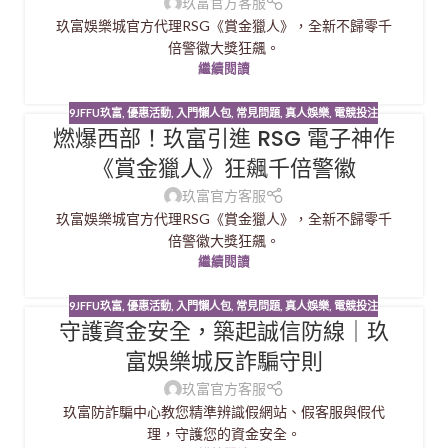
玖富官方客服
玖富娛樂城官方代理RSG《賞金獵人》，全新不歸零千
倍警徽大獎狂飆。
繼續閱讀
9JFFU玖富
,
優惠活動
,
入門懶人包
,
常見問題
,
真人娛樂
,
電競投注
燃爆西部！玖富引進 RSG 電子神作
《賞金獵人》狂飆千倍警徽
玖富官方客服
玖富娛樂城官方代理RSG《賞金獵人》，全新不歸零千
倍警徽大獎狂飆。
繼續閱讀
9JFFU玖富
,
優惠活動
,
入門懶人包
,
常見問題
,
真人娛樂
,
電競投注
守護資金安全，築起誠信防線｜玖
富娛樂城反詐騙守則
玖富官方客服
玖富防詐騙中心教您精準辨識假網站、假客服與假代
理，守護您的資金安全。