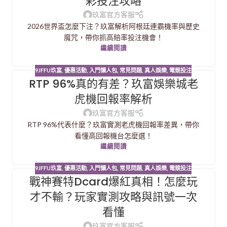
彩投注攻略
玖富官方客服
2026世界盃怎麼下注？玖富解析阿根廷連霸機率與歷史
魔咒，帶你抓高賠率投注機會！
繼續閱讀
9JFFU玖富
,
優惠活動
,
入門懶人包
,
常見問題
,
真人娛樂
,
電競投注
RTP 96%真的有差？玖富娛樂城老
虎機回報率解析
玖富官方客服
RTP 96%代表什麼？玖富實測老虎機回報率差異，帶你
看懂高回報機台怎麼選！
繼續閱讀
9JFFU玖富
,
優惠活動
,
入門懶人包
,
常見問題
,
真人娛樂
,
電競投注
戰神賽特Dcard爆紅真相！怎麼玩
才不輸？玩家實測攻略與訊號一次
看懂
玖富官方客服