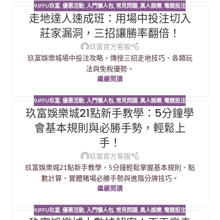
9JFFU玖富
,
優惠活動
,
入門懶人包
,
常見問題
,
真人娛樂
,
電競投注
走地達人速成班：用場中投注切入
莊家漏洞，三招讓勝率翻倍！
玖富官方客服
玖富娛樂城場中投注攻略，傳授三招走地技巧、各類玩
法與免稅優勢。
繼續閱讀
9JFFU玖富
,
優惠活動
,
入門懶人包
,
常見問題
,
真人娛樂
,
電競投注
玖富娛樂城21點新手教學：5分鐘學
會基本規則與必勝手勢，輕鬆上
手！
玖富官方客服
玖富娛樂城21點新手教學，5分鐘輕鬆掌握基本規則、點
數計算、實體賭場必勝手勢與進階分牌技巧。
繼續閱讀
9JFFU玖富
,
優惠活動
,
入門懶人包
,
常見問題
,
真人娛樂
,
電競投注