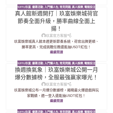
9JFFU玖富
,
優惠活動
,
入門懶人包
,
常見問題
,
真人娛樂
,
電競投注
真人館新週開打｜玖富娛樂城荷官
節奏全面升級，勝率曲線全面上
揚！
玖富官方客服
玖富娛樂城真人館本週更新節奏系統，荷官出牌更順、
勝率更高，完成挑戰任務還能抽USDT紅包！
繼續閱讀
9JFFU玖富
,
優惠活動
,
入門懶人包
,
常見問題
,
真人娛樂
,
電競投注
換週換氣象｜玖富娛樂城公開一月
爆分數據榜，全服最強贏家曝光！
玖富官方客服
玖富娛樂城公布一月爆分數據榜，揭曉最火爆遊戲與玩
家戰績，週一登入還能抽USDT紅包！
繼續閱讀
9JFFU玖富
,
優惠活動
,
入門懶人包
,
常見問題
,
真人娛樂
,
電競投注