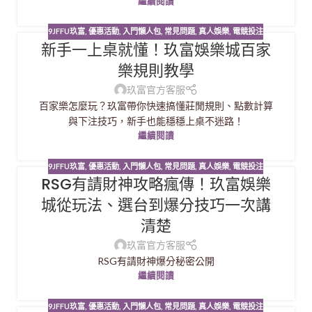
繼續閱讀
9JFFU玖富
,
優惠活動
,
入門懶人包
,
常見問題
,
真人娛樂
,
電競投注
新手一上桌就懂！玖富娛樂城百家
樂規則教學
玖富官方客服
百家樂怎麼玩？玖富帶你快速搞懂莊閒規則、點數計算
與下注技巧，新手也能穩穩上桌不迷路！
繼續閱讀
9JFFU玖富
,
優惠活動
,
入門懶人包
,
常見問題
,
真人娛樂
,
電競投注
RSG有請財神攻略瘋傳！玖富娛樂
城從玩法、選台到爆分技巧一次講
清楚
玖富官方客服
RSG有請財神爆分秘密公開
繼續閱讀
9JFFU玖富
,
優惠活動
,
入門懶人包
,
常見問題
,
真人娛樂
,
電競投注