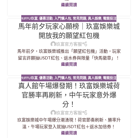
繼續閱讀
9JFFU玖富
,
優惠活動
,
入門懶人包
,
常見問題
,
真人娛樂
,
電競投注
馬年前夕玩家心願榜｜玖富娛樂城
開放我的願望紅包機
玖富官方客服
馬年前夕，玖富娛樂城推出「願望紅包機」活動，玩家
留言許願抽USDT紅包、返水券與限量「快馬徽章」！
繼續閱讀
9JFFU玖富
,
優惠活動
,
入門懶人包
,
常見問題
,
真人娛樂
,
電競投注
真人館午場爆發期！玖富娛樂城荷
官勝率再刷新，中午玩家意外爆
分！
玖富官方客服
玖富娛樂城中午場爆分潮湧現！荷官節奏刷新、勝率升
溫，午場玩家登入就抽USDT紅包＋返水加倍券！
繼續閱讀