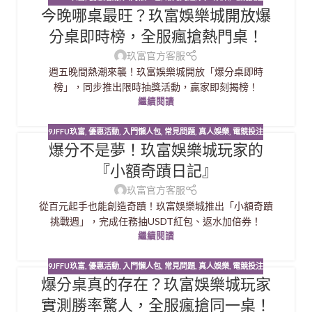
今晚哪桌最旺？玖富娛樂城開放爆
分桌即時榜，全服瘋搶熱門桌！
玖富官方客服
週五晚間熱潮來襲！玖富娛樂城開放「爆分桌即時
榜」，同步推出限時抽獎活動，贏家即刻揭榜！
繼續閱讀
9JFFU玖富
,
優惠活動
,
入門懶人包
,
常見問題
,
真人娛樂
,
電競投注
爆分不是夢！玖富娛樂城玩家的
『小額奇蹟日記』
玖富官方客服
從百元起手也能創造奇蹟！玖富娛樂城推出「小額奇蹟
挑戰週」，完成任務抽USDT紅包、返水加倍券！
繼續閱讀
9JFFU玖富
,
優惠活動
,
入門懶人包
,
常見問題
,
真人娛樂
,
電競投注
爆分桌真的存在？玖富娛樂城玩家
實測勝率驚人，全服瘋搶同一桌！