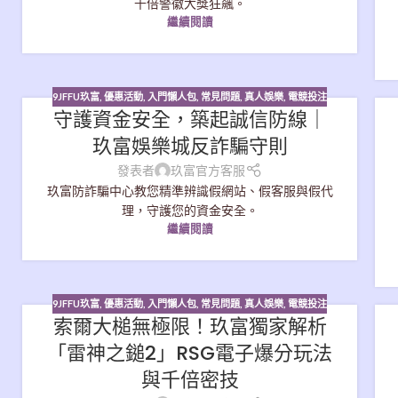
千倍警徽大獎狂飆。
繼續閱讀
9JFFU玖富
,
優惠活動
,
入門懶人包
,
常見問題
,
真人娛樂
,
電競投注
守護資金安全，築起誠信防線｜
玖富娛樂城反詐騙守則
發表者
玖富官方客服
玖富防詐騙中心教您精準辨識假網站、假客服與假代
理，守護您的資金安全。
繼續閱讀
9JFFU玖富
,
優惠活動
,
入門懶人包
,
常見問題
,
真人娛樂
,
電競投注
索爾大槌無極限！玖富獨家解析
「雷神之鎚2」RSG電子爆分玩法
與千倍密技