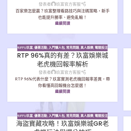
發表者
玖富官方客服
百家樂怎麼贏？玖富整理看路技巧與注碼策略，新手
也能提升勝率、避免亂輸！
繼續閱讀
9JFFU玖富
,
優惠活動
,
入門懶人包
,
常見問題
,
真人娛樂
,
電競投注
RTP 96%真的有差？玖富娛樂城
老虎機回報率解析
發表者
玖富官方客服
RTP 96%代表什麼？玖富實測老虎機回報率差異，帶
你看懂高回報機台怎麼選！
繼續閱讀
9JFFU玖富
,
優惠活動
,
入門懶人包
,
常見問題
,
真人娛樂
,
電競投注
海盜寶藏攻略！玖富娛樂城GR老