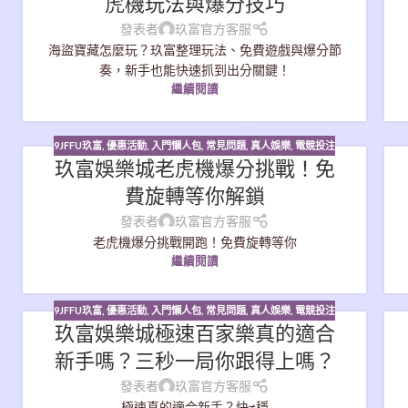
虎機玩法與爆分技巧
發表者
玖富官方客服
海盜寶藏怎麼玩？玖富整理玩法、免費遊戲與爆分節
奏，新手也能快速抓到出分關鍵！
繼續閱讀
9JFFU玖富
,
優惠活動
,
入門懶人包
,
常見問題
,
真人娛樂
,
電競投注
玖富娛樂城老虎機爆分挑戰！免
費旋轉等你解鎖
發表者
玖富官方客服
老虎機爆分挑戰開跑！免費旋轉等你
繼續閱讀
9JFFU玖富
,
優惠活動
,
入門懶人包
,
常見問題
,
真人娛樂
,
電競投注
玖富娛樂城極速百家樂真的適合
新手嗎？三秒一局你跟得上嗎？
發表者
玖富官方客服
極速真的適合新手？快≠穩