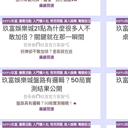
繼續閱讀
9JFFU玖富
,
優惠活動
,
入門懶人包
,
常見問題
,
真人娛樂
,
電競投注
9JFFU
玖富娛樂城21點為什麼很多人不
玖
敢加倍？關鍵就在那一瞬間
發表者
玖富官方客服
好牌卻不敢加倍？差距就在這
繼續閱讀
9JFFU玖富
,
優惠活動
,
入門懶人包
,
常見問題
,
真人娛樂
,
電競投注
9JFFU
玖富娛樂城盤路有邏輯？50局實
玖
測結果公開
發表者
玖富官方客服
盤路真有邏輯？50局實測揭曉！🔥
繼續閱讀
9JFFU玖富
,
優惠活動
,
入門懶人包
,
常見問題
,
真人娛樂
,
電競投注
9JFFU