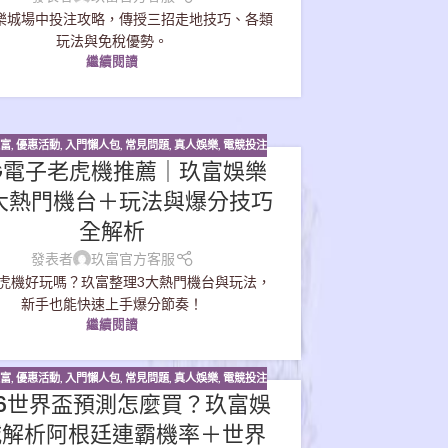
樂城場中投注攻略，傳授三招走地技巧、各類
玩法與免稅優勢。
繼續閱讀
玖富
,
優惠活動
,
入門懶人包
,
常見問題
,
真人娛樂
,
電競投注
G電子老虎機推薦｜玖富娛樂
大熱門機台＋玩法與爆分技巧
全解析
發表者
玖富官方客服
老虎機好玩嗎？玖富整理3大熱門機台與玩法，
新手也能快速上手爆分節奏！
繼續閱讀
玖富
,
優惠活動
,
入門懶人包
,
常見問題
,
真人娛樂
,
電競投注
26世界盃預測怎麼買？玖富娛
城解析阿根廷連霸機率＋世界