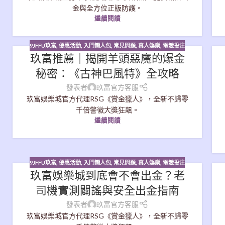
金與全方位正版防護。
繼續閱讀
9JFFU玖富
,
優惠活動
,
入門懶人包
,
常見問題
,
真人娛樂
,
電競投注
玖富推薦｜揭開羊頭惡魔的爆金
秘密：《古神巴風特》全攻略
發表者
玖富官方客服
玖富娛樂城官方代理RSG《賞金獵人》，全新不歸零
千倍警徽大獎狂飆。
繼續閱讀
9JFFU玖富
,
優惠活動
,
入門懶人包
,
常見問題
,
真人娛樂
,
電競投注
玖富娛樂城到底會不會出金？老
司機實測闢謠與安全出金指南
發表者
玖富官方客服
玖富娛樂城官方代理RSG《賞金獵人》，全新不歸零