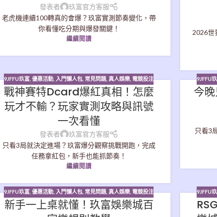
發表者
玖富官方客服
老虎機連續100轉真的會爆？玖富實測節奏變化，帶
你看懂吃分期與爆發關鍵！
202
繼續閱讀
9JFFU玖富
,
優惠活動
,
入門懶人包
,
常見問題
,
真人娛樂
,
電競投注
9JFFU
戰神賽特Dcard爆紅真相！怎麼
今晚
玩才不輸？玩家實測攻略與訊號
一次看懂
只看3
發表者
玖富官方客服
只看3局就決定進場？玖富爆分觀察挑戰開跑，完成
任務拿紅包，新手也能抓節奏！
繼續閱讀
9JFFU玖富
,
優惠活動
,
入門懶人包
,
常見問題
,
真人娛樂
,
電競投注
9JFFU
新手一上桌就懂！玖富娛樂城百
RS