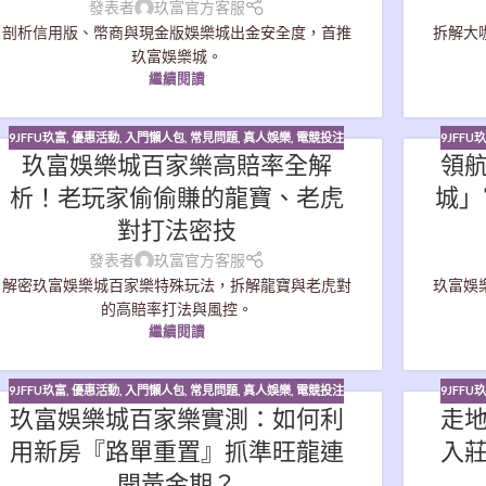
發表者
玖富官方客服
剖析信用版、幣商與現金版娛樂城出金安全度，首推
拆解大
玖富娛樂城。
繼續閱讀
9JFFU玖富
,
優惠活動
,
入門懶人包
,
常見問題
,
真人娛樂
,
電競投注
9JFFU
玖富娛樂城百家樂高賠率全解
領
析！老玩家偷偷賺的龍寶、老虎
城」
對打法密技
發表者
玖富官方客服
解密玖富娛樂城百家樂特殊玩法，拆解龍寶與老虎對
玖富娛
的高賠率打法與風控。
繼續閱讀
9JFFU玖富
,
優惠活動
,
入門懶人包
,
常見問題
,
真人娛樂
,
電競投注
9JFFU
玖富娛樂城百家樂實測：如何利
走
用新房『路單重置』抓準旺龍連
入
開黃金期？