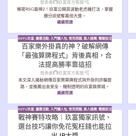
發表者
玖富官方客服
解密RSG雷神2！玖富公開高波動老虎機打法，掌握
爆分訊號奪萬倍大獎。
繼續閱讀
9JFFU玖富
,
優惠活動
,
入門懶人包
,
常見問題
,
真人娛樂
,
電競投注
百家樂外掛真的神？破解網傳
「最強算牌程式」背後真相，合
法提高勝率靠這招
發表者
玖富官方客服
本文深入揭秘網傳百家樂算牌程式與外掛的詐騙套
路，並推薦出金安全、機制透明的玖富娛樂城。
繼續閱讀
9JFFU玖富
,
優惠活動
,
入門懶人包
,
常見問題
,
真人娛樂
,
電競投注
戰神賽特攻略｜玖富獨家訊號、
選台技巧讓你免花冤枉錢也能拉
出JP大獎