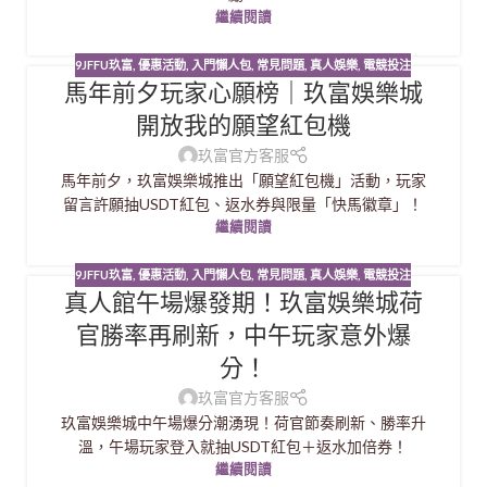
繼續閱讀
9JFFU玖富
,
優惠活動
,
入門懶人包
,
常見問題
,
真人娛樂
,
電競投注
馬年前夕玩家心願榜｜玖富娛樂城
開放我的願望紅包機
玖富官方客服
馬年前夕，玖富娛樂城推出「願望紅包機」活動，玩家
留言許願抽USDT紅包、返水券與限量「快馬徽章」！
繼續閱讀
9JFFU玖富
,
優惠活動
,
入門懶人包
,
常見問題
,
真人娛樂
,
電競投注
真人館午場爆發期！玖富娛樂城荷
官勝率再刷新，中午玩家意外爆
分！
玖富官方客服
玖富娛樂城中午場爆分潮湧現！荷官節奏刷新、勝率升
溫，午場玩家登入就抽USDT紅包＋返水加倍券！
繼續閱讀