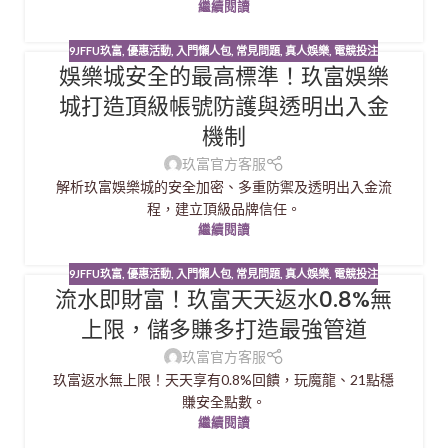
繼續閱讀
9JFFU玖富
,
優惠活動
,
入門懶人包
,
常見問題
,
真人娛樂
,
電競投注
娛樂城安全的最高標準！玖富娛樂
城打造頂級帳號防護與透明出入金
機制
玖富官方客服
解析玖富娛樂城的安全加密、多重防禦及透明出入金流
程，建立頂級品牌信任。
繼續閱讀
9JFFU玖富
,
優惠活動
,
入門懶人包
,
常見問題
,
真人娛樂
,
電競投注
流水即財富！玖富天天返水0.8%無
上限，儲多賺多打造最強管道
玖富官方客服
玖富返水無上限！天天享有0.8%回饋，玩魔龍、21點穩
賺安全點數。
繼續閱讀