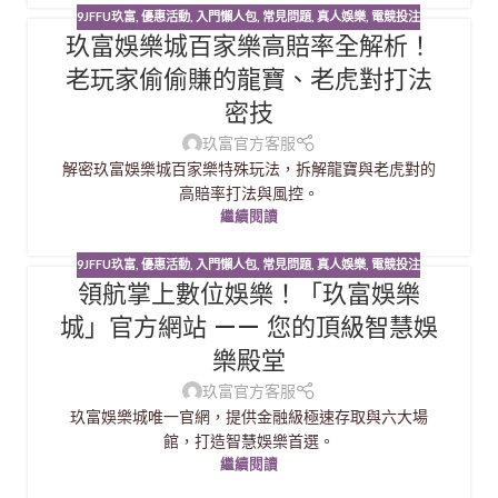
9JFFU玖富
,
優惠活動
,
入門懶人包
,
常見問題
,
真人娛樂
,
電競投注
玖富娛樂城百家樂高賠率全解析！
老玩家偷偷賺的龍寶、老虎對打法
密技
玖富官方客服
解密玖富娛樂城百家樂特殊玩法，拆解龍寶與老虎對的
高賠率打法與風控。
繼續閱讀
9JFFU玖富
,
優惠活動
,
入門懶人包
,
常見問題
,
真人娛樂
,
電競投注
領航掌上數位娛樂！「玖富娛樂
城」官方網站 —— 您的頂級智慧娛
樂殿堂
玖富官方客服
玖富娛樂城唯一官網，提供金融級極速存取與六大場
館，打造智慧娛樂首選。
繼續閱讀