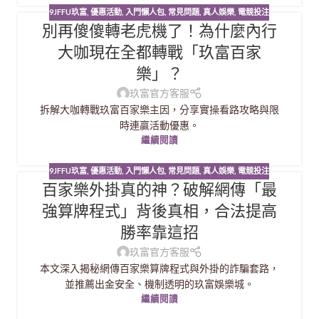
9JFFU玖富
,
優惠活動
,
入門懶人包
,
常見問題
,
真人娛樂
,
電競投注
別再傻傻轉老虎機了！為什麼內行
大咖現在全都轉戰「玖富百家
樂」？
玖富官方客服
拆解大咖轉戰玖富百家樂主因，分享實操看路攻略與限
時連贏活動優惠。
繼續閱讀
9JFFU玖富
,
優惠活動
,
入門懶人包
,
常見問題
,
真人娛樂
,
電競投注
百家樂外掛真的神？破解網傳「最
強算牌程式」背後真相，合法提高
勝率靠這招
玖富官方客服
本文深入揭秘網傳百家樂算牌程式與外掛的詐騙套路，
並推薦出金安全、機制透明的玖富娛樂城。
繼續閱讀