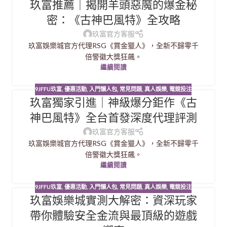
玖富推薦｜揭開羊頭惡魔的爆金秘
密：《古神巴風特》全攻略
玖富官方客服
玖富娛樂城官方代理RSG《賞金獵人》，全新不歸零千
倍警徽大獎狂飆。
繼續閱讀
9JFFU玖富
,
優惠活動
,
入門懶人包
,
常見問題
,
真人娛樂
,
電競投注
玖富獨家引進｜神級爆分鉅作《古
神巴風特》全台首發深度代理評測
玖富官方客服
玖富娛樂城官方代理RSG《賞金獵人》，全新不歸零千
倍警徽大獎狂飆。
繼續閱讀
9JFFU玖富
,
優惠活動
,
入門懶人包
,
常見問題
,
真人娛樂
,
電競投注
玖富娛樂城實測大解密：資深玩家
帶你體驗安全金流與最頂級的遊戲