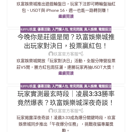
玖富娛樂城推出遊戲輪盤日，玩家下注即可轉輪盤抽紅
包、USDT與 iPhone 16，週一也能一路轉到賺！
繼續閱讀
9JFFU玖富
,
優惠活動
,
入門懶人包
,
常見問題
,
真人娛樂
,
電競投注
今晚你是莊還是閒？玖富娛樂城推
出玩家對決日，投票贏紅包！
玖富官方客服
玖富娛樂城開放「玩家對決日」活動，全服分陣營投票
莊VS閒，勝方紅包雨狂灑，連勝玩家再抽USDT大獎！
繼續閱讀
9JFFU玖富
,
優惠活動
,
入門懶人包
,
常見問題
,
真人娛樂
,
電競投注
玩家實測最玄時段｜凌晨3:33勝率
竟然爆表？玖富娛樂城深夜奇談！
玖富官方客服
玩家揭露深夜奇談！凌晨3:33成為爆分關鍵時段，玖富
娛樂城同步推出「午夜爆分任務」，挑戰夜貓專屬獎
勵。