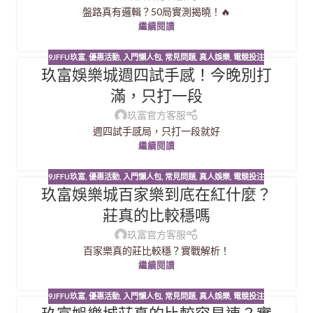
盤路真有邏輯？50局實測揭曉！🔥
繼續閱讀
9JFFU玖富
,
優惠活動
,
入門懶人包
,
常見問題
,
真人娛樂
,
電競投注
玖富娛樂城週四試手感！今晚別打
滿，只打一段
玖富官方客服
週四試手感局，只打一段就好
繼續閱讀
9JFFU玖富
,
優惠活動
,
入門懶人包
,
常見問題
,
真人娛樂
,
電競投注
玖富娛樂城百家樂到底在紅什麼？
莊真的比較穩嗎
玖富官方客服
百家樂真的莊比較穩？實戰解析！
繼續閱讀
9JFFU玖富
,
優惠活動
,
入門懶人包
,
常見問題
,
真人娛樂
,
電競投注