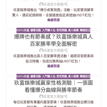
玖富官方客服
玖富娛樂城推出「爆分桌實測週」活動，玩家實測勝率
驚人，連莊紀錄刷新，全服搶進指定桌號抽USDT紅包！
繼續閱讀
9JFFU玖富
,
優惠活動
,
入門懶人包
,
常見問題
,
真人娛樂
,
電競投注
爆牌也有節奏感？玖富娛樂城真人
百家勝率學全面解密
玖富官方客服
玖富娛樂城推出真人百家勝率週活動，揭密荷官節奏與
投注時機，完成任務再抽USDT紅包！
繼續閱讀
9JFFU玖富
,
優惠活動
,
入門懶人包
,
常見問題
,
真人娛樂
,
電競投注
玖富娛樂城贏家性格測驗｜一張圖
看懂爆分曲線與勝率節奏
玖富官方客服
每位玩家都有專屬的贏家節奏！玖富娛樂城推出爆分曲