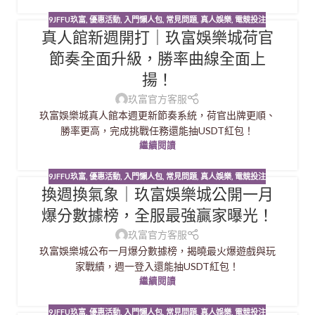
9JFFU玖富
,
優惠活動
,
入門懶人包
,
常見問題
,
真人娛樂
,
電競投注
真人館新週開打｜玖富娛樂城荷官
節奏全面升級，勝率曲線全面上
揚！
玖富官方客服
玖富娛樂城真人館本週更新節奏系統，荷官出牌更順、
勝率更高，完成挑戰任務還能抽USDT紅包！
繼續閱讀
9JFFU玖富
,
優惠活動
,
入門懶人包
,
常見問題
,
真人娛樂
,
電競投注
換週換氣象｜玖富娛樂城公開一月
爆分數據榜，全服最強贏家曝光！
玖富官方客服
玖富娛樂城公布一月爆分數據榜，揭曉最火爆遊戲與玩
家戰績，週一登入還能抽USDT紅包！
繼續閱讀
9JFFU玖富
,
優惠活動
,
入門懶人包
,
常見問題
,
真人娛樂
,
電競投注