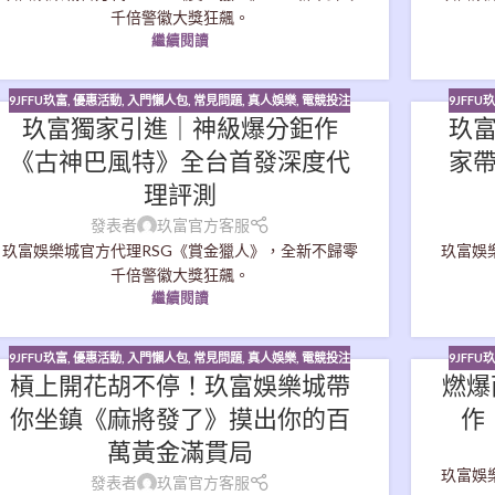
千倍警徽大獎狂飆。
繼續閱讀
9JFFU玖富
,
優惠活動
,
入門懶人包
,
常見問題
,
真人娛樂
,
電競投注
9JFFU
玖富獨家引進｜神級爆分鉅作
玖
《古神巴風特》全台首發深度代
家
理評測
發表者
玖富官方客服
玖富娛樂城官方代理RSG《賞金獵人》，全新不歸零
玖富娛
千倍警徽大獎狂飆。
繼續閱讀
9JFFU玖富
,
優惠活動
,
入門懶人包
,
常見問題
,
真人娛樂
,
電競投注
9JFFU
槓上開花胡不停！玖富娛樂城帶
燃爆
你坐鎮《麻將發了》摸出你的百
作
萬黃金滿貫局
玖富娛
發表者
玖富官方客服