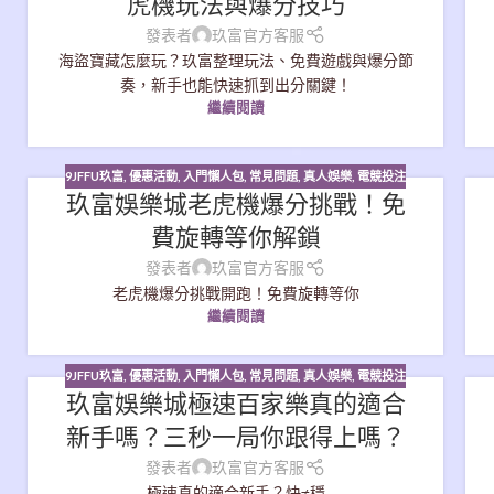
虎機玩法與爆分技巧
發表者
玖富官方客服
海盜寶藏怎麼玩？玖富整理玩法、免費遊戲與爆分節
奏，新手也能快速抓到出分關鍵！
繼續閱讀
9JFFU玖富
,
優惠活動
,
入門懶人包
,
常見問題
,
真人娛樂
,
電競投注
玖富娛樂城老虎機爆分挑戰！免
費旋轉等你解鎖
發表者
玖富官方客服
老虎機爆分挑戰開跑！免費旋轉等你
繼續閱讀
9JFFU玖富
,
優惠活動
,
入門懶人包
,
常見問題
,
真人娛樂
,
電競投注
玖富娛樂城極速百家樂真的適合
新手嗎？三秒一局你跟得上嗎？
發表者
玖富官方客服
極速真的適合新手？快≠穩