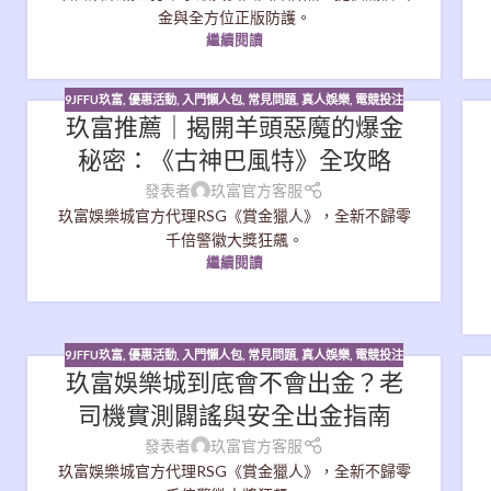
金與全方位正版防護。
繼續閱讀
9JFFU玖富
,
優惠活動
,
入門懶人包
,
常見問題
,
真人娛樂
,
電競投注
玖富推薦｜揭開羊頭惡魔的爆金
秘密：《古神巴風特》全攻略
發表者
玖富官方客服
玖富娛樂城官方代理RSG《賞金獵人》，全新不歸零
千倍警徽大獎狂飆。
繼續閱讀
9JFFU玖富
,
優惠活動
,
入門懶人包
,
常見問題
,
真人娛樂
,
電競投注
玖富娛樂城到底會不會出金？老
司機實測闢謠與安全出金指南
發表者
玖富官方客服
玖富娛樂城官方代理RSG《賞金獵人》，全新不歸零