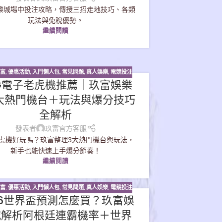
樂城場中投注攻略，傳授三招走地技巧、各類
玩法與免稅優勢。
繼續閱讀
玖富
,
優惠活動
,
入門懶人包
,
常見問題
,
真人娛樂
,
電競投注
G電子老虎機推薦｜玖富娛樂
大熱門機台＋玩法與爆分技巧
全解析
發表者
玖富官方客服
老虎機好玩嗎？玖富整理3大熱門機台與玩法，
新手也能快速上手爆分節奏！
繼續閱讀
玖富
,
優惠活動
,
入門懶人包
,
常見問題
,
真人娛樂
,
電競投注
26世界盃預測怎麼買？玖富娛
城解析阿根廷連霸機率＋世界