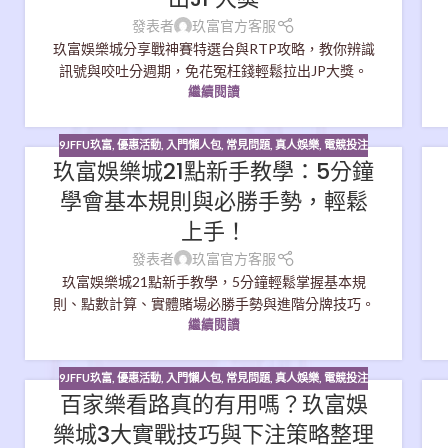
發表者
玖富官方客服
玖富娛樂城分享戰神賽特選台與RTP攻略，教你辨識
訊號與咬吐分週期，免花冤枉錢輕鬆拉出JP大獎。
繼續閱讀
9JFFU玖富
,
優惠活動
,
入門懶人包
,
常見問題
,
真人娛樂
,
電競投注
玖富娛樂城21點新手教學：5分鐘
學會基本規則與必勝手勢，輕鬆
上手！
發表者
玖富官方客服
玖富娛樂城21點新手教學，5分鐘輕鬆掌握基本規
則、點數計算、實體賭場必勝手勢與進階分牌技巧。
繼續閱讀
9JFFU玖富
,
優惠活動
,
入門懶人包
,
常見問題
,
真人娛樂
,
電競投注
百家樂看路真的有用嗎？玖富娛
樂城3大實戰技巧與下注策略整理