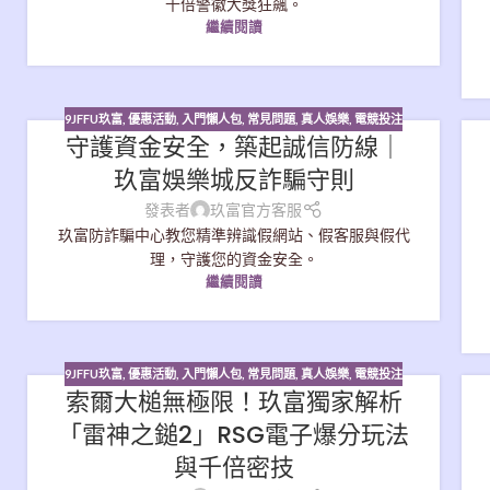
千倍警徽大獎狂飆。
繼續閱讀
9JFFU玖富
,
優惠活動
,
入門懶人包
,
常見問題
,
真人娛樂
,
電競投注
守護資金安全，築起誠信防線｜
玖富娛樂城反詐騙守則
發表者
玖富官方客服
玖富防詐騙中心教您精準辨識假網站、假客服與假代
理，守護您的資金安全。
繼續閱讀
9JFFU玖富
,
優惠活動
,
入門懶人包
,
常見問題
,
真人娛樂
,
電競投注
索爾大槌無極限！玖富獨家解析
「雷神之鎚2」RSG電子爆分玩法
與千倍密技