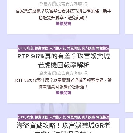
發表者
玖富官方客服
百家樂怎麼贏？玖富整理看路技巧與注碼策略，新手
也能提升勝率、避免亂輸！
繼續閱讀
9JFFU玖富
,
優惠活動
,
入門懶人包
,
常見問題
,
真人娛樂
,
電競投注
RTP 96%真的有差？玖富娛樂城
老虎機回報率解析
發表者
玖富官方客服
RTP 96%代表什麼？玖富實測老虎機回報率差異，帶
你看懂高回報機台怎麼選！
繼續閱讀
9JFFU玖富
,
優惠活動
,
入門懶人包
,
常見問題
,
真人娛樂
,
電競投注
海盜寶藏攻略！玖富娛樂城GR老