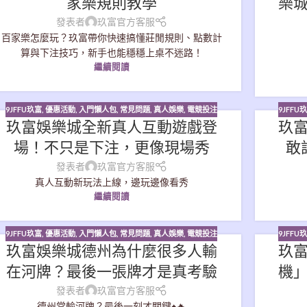
家樂規則教學
樂
發表者
玖富官方客服
百家樂怎麼玩？玖富帶你快速搞懂莊閒規則、點數計
算與下注技巧，新手也能穩穩上桌不迷路！
繼續閱讀
9JFFU玖富
,
優惠活動
,
入門懶人包
,
常見問題
,
真人娛樂
,
電競投注
9JFFU
玖富娛樂城全新真人互動遊戲登
玖
場！不只是下注，更像現場秀
敢
發表者
玖富官方客服
真人互動新玩法上線，邊玩邊像看秀
繼續閱讀
9JFFU玖富
,
優惠活動
,
入門懶人包
,
常見問題
,
真人娛樂
,
電競投注
9JFFU
玖富娛樂城德州為什麼很多人輸
玖
在河牌？最後一張牌才是真考驗
機
發表者
玖富官方客服
德州常輸河牌？最後一刻才關鍵♠🔥