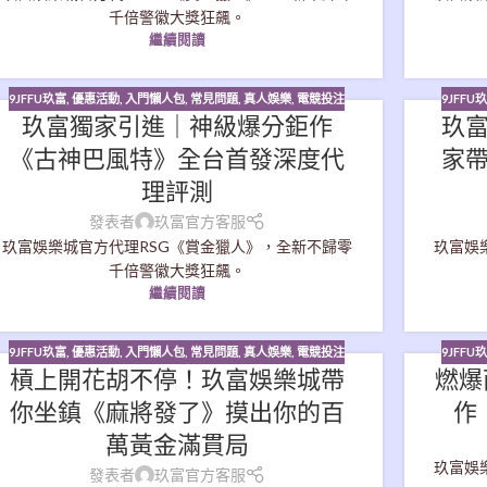
千倍警徽大獎狂飆。
繼續閱讀
9JFFU玖富
,
優惠活動
,
入門懶人包
,
常見問題
,
真人娛樂
,
電競投注
9JFFU
玖富獨家引進｜神級爆分鉅作
玖
《古神巴風特》全台首發深度代
家
理評測
發表者
玖富官方客服
玖富娛樂城官方代理RSG《賞金獵人》，全新不歸零
玖富娛
千倍警徽大獎狂飆。
繼續閱讀
9JFFU玖富
,
優惠活動
,
入門懶人包
,
常見問題
,
真人娛樂
,
電競投注
9JFFU
槓上開花胡不停！玖富娛樂城帶
燃爆
你坐鎮《麻將發了》摸出你的百
作
萬黃金滿貫局
玖富娛
發表者
玖富官方客服