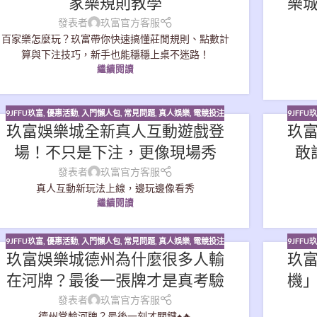
家樂規則教學
樂
發表者
玖富官方客服
百家樂怎麼玩？玖富帶你快速搞懂莊閒規則、點數計
算與下注技巧，新手也能穩穩上桌不迷路！
繼續閱讀
9JFFU玖富
,
優惠活動
,
入門懶人包
,
常見問題
,
真人娛樂
,
電競投注
9JFFU
玖富娛樂城全新真人互動遊戲登
玖
場！不只是下注，更像現場秀
敢
發表者
玖富官方客服
真人互動新玩法上線，邊玩邊像看秀
繼續閱讀
9JFFU玖富
,
優惠活動
,
入門懶人包
,
常見問題
,
真人娛樂
,
電競投注
9JFFU
玖富娛樂城德州為什麼很多人輸
玖
在河牌？最後一張牌才是真考驗
機
發表者
玖富官方客服
德州常輸河牌？最後一刻才關鍵♠🔥