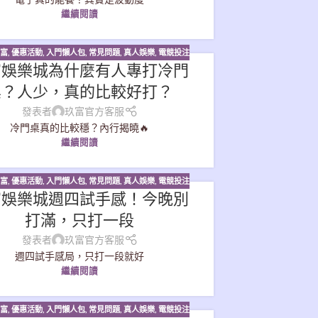
繼續閱讀
玖富
,
優惠活動
,
入門懶人包
,
常見問題
,
真人娛樂
,
電競投注
富娛樂城為什麼有人專打冷門
桌？人少，真的比較好打？
發表者
玖富官方客服
冷門桌真的比較穩？內行揭曉🔥
繼續閱讀
玖富
,
優惠活動
,
入門懶人包
,
常見問題
,
真人娛樂
,
電競投注
富娛樂城週四試手感！今晚別
打滿，只打一段
發表者
玖富官方客服
週四試手感局，只打一段就好
繼續閱讀
玖富
,
優惠活動
,
入門懶人包
,
常見問題
,
真人娛樂
,
電競投注