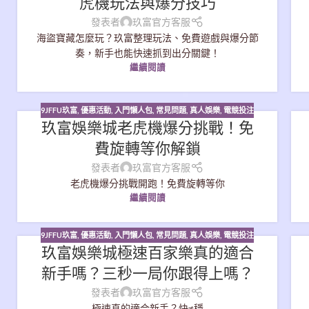
虎機玩法與爆分技巧
發表者
玖富官方客服
海盜寶藏怎麼玩？玖富整理玩法、免費遊戲與爆分節
奏，新手也能快速抓到出分關鍵！
繼續閱讀
9JFFU玖富
,
優惠活動
,
入門懶人包
,
常見問題
,
真人娛樂
,
電競投注
玖富娛樂城老虎機爆分挑戰！免
費旋轉等你解鎖
發表者
玖富官方客服
老虎機爆分挑戰開跑！免費旋轉等你
繼續閱讀
9JFFU玖富
,
優惠活動
,
入門懶人包
,
常見問題
,
真人娛樂
,
電競投注
玖富娛樂城極速百家樂真的適合
新手嗎？三秒一局你跟得上嗎？
發表者
玖富官方客服
極速真的適合新手？快≠穩