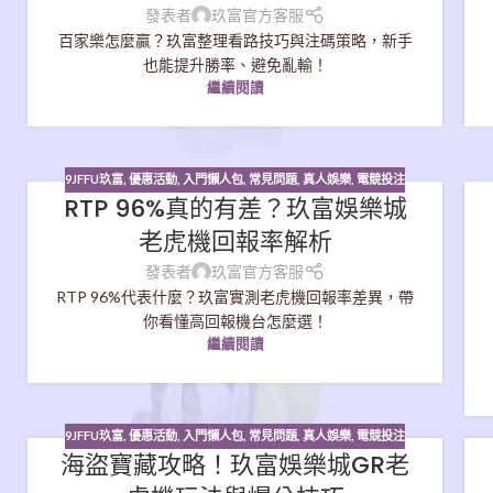
發表者
玖富官方客服
百家樂怎麼贏？玖富整理看路技巧與注碼策略，新手
也能提升勝率、避免亂輸！
繼續閱讀
9JFFU玖富
,
優惠活動
,
入門懶人包
,
常見問題
,
真人娛樂
,
電競投注
RTP 96%真的有差？玖富娛樂城
老虎機回報率解析
發表者
玖富官方客服
RTP 96%代表什麼？玖富實測老虎機回報率差異，帶
你看懂高回報機台怎麼選！
繼續閱讀
9JFFU玖富
,
優惠活動
,
入門懶人包
,
常見問題
,
真人娛樂
,
電競投注
海盜寶藏攻略！玖富娛樂城GR老