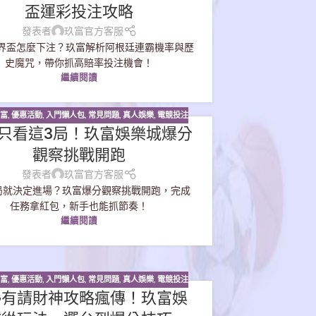
盃運彩投注攻略
發表者
玖富官方客服
6世界盃怎麼下注？玖富解析阿根廷連霸機率與歷
史魔咒，帶你抓高賠率投注機會！
繼續閱讀
玖富
,
優惠活動
,
入門懶人包
,
常見問題
,
真人娛樂
,
電競投注
只看這3局！玖富娛樂城爆分
觀察挑戰開跑
發表者
玖富官方客服
局就決定進場？玖富爆分觀察挑戰開跑，完成
任務拿紅包，新手也能抓節奏！
繼續閱讀
玖富
,
優惠活動
,
入門懶人包
,
常見問題
,
真人娛樂
,
電競投注
G有請財神攻略瘋傳！玖富娛