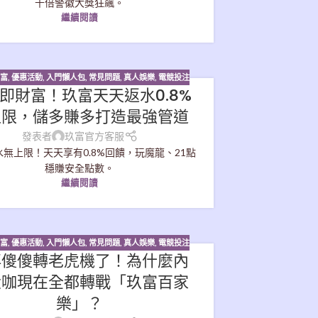
千倍警徽大獎狂飆。
繼續閱讀
玖富
,
優惠活動
,
入門懶人包
,
常見問題
,
真人娛樂
,
電競投注
即財富！玖富天天返水0.8%
上限，儲多賺多打造最強管道
發表者
玖富官方客服
無上限！天天享有0.8%回饋，玩魔龍、21點
穩賺安全點數。
繼續閱讀
玖富
,
優惠活動
,
入門懶人包
,
常見問題
,
真人娛樂
,
電競投注
再傻傻轉老虎機了！為什麼內
大咖現在全都轉戰「玖富百家
樂」？