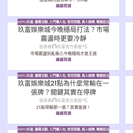
繼續閱讀
9JFFU玖富
,
優惠活動
,
入門懶人包
,
常見問題
,
真人娛樂
,
電競投注
玖富娛樂城今晚穩局打法？市場
震盪時更要冷靜
發表者
玖富官方客服
市場震盪別亂衝⚠今晚穩局才是王道
繼續閱讀
9JFFU玖富
,
優惠活動
,
入門懶人包
,
常見問題
,
真人娛樂
,
電競投注
玖富娛樂城21點為什麼常輸在一
張牌？關鍵其實在停牌
發表者
玖富官方客服
21點常輸那一張？其實是貪！
繼續閱讀
9JFFU玖富
,
優惠活動
,
入門懶人包
,
常見問題
,
真人娛樂
,
電競投注