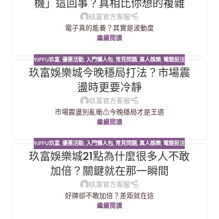
機」這回事？真相比你想的複雜
玖富官方客服
電子真的能養？其實是波動度
繼續閱讀
9JFFU玖富
,
優惠活動
,
入門懶人包
,
常見問題
,
真人娛樂
,
電競投注
玖富娛樂城今晚穩局打法？市場震
盪時更要冷靜
玖富官方客服
市場震盪別亂衝⚠今晚穩局才是王道
繼續閱讀
9JFFU玖富
,
優惠活動
,
入門懶人包
,
常見問題
,
真人娛樂
,
電競投注
玖富娛樂城21點為什麼很多人不敢
加倍？關鍵就在那一瞬間
玖富官方客服
好牌卻不敢加倍？差距就在這
繼續閱讀