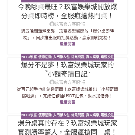
今晚哪桌最旺？玖富娛樂城開放爆
分桌即時榜，全服瘋搶熱門桌！
玖富官方客服
週五晚間熱潮來襲！玖富娛樂城開放「爆分桌即時
榜」，同步推出限時抽獎活動，贏家即刻揭榜！
繼續閱讀
9JFFU玖富
,
優惠活動
,
入門懶人包
,
常見問題
,
真人娛樂
,
電競投注
爆分不是夢！玖富娛樂城玩家的
『小額奇蹟日記』
玖富官方客服
從百元起手也能創造奇蹟！玖富娛樂城推出「小額奇蹟
挑戰週」，完成任務抽USDT紅包、返水加倍券！
繼續閱讀
9JFFU玖富
,
優惠活動
,
入門懶人包
,
常見問題
,
真人娛樂
,
電競投注
爆分桌真的存在？玖富娛樂城玩家
實測勝率驚人，全服瘋搶同一桌！