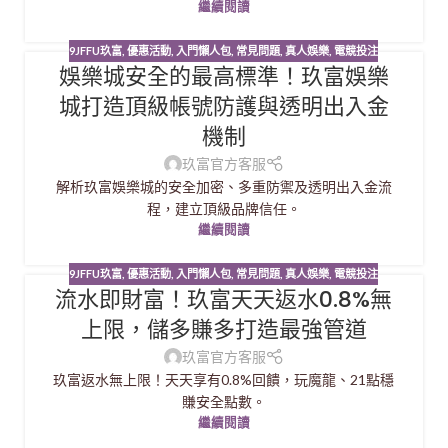
繼續閱讀
9JFFU玖富
,
優惠活動
,
入門懶人包
,
常見問題
,
真人娛樂
,
電競投注
娛樂城安全的最高標準！玖富娛樂
城打造頂級帳號防護與透明出入金
機制
玖富官方客服
解析玖富娛樂城的安全加密、多重防禦及透明出入金流
程，建立頂級品牌信任。
繼續閱讀
9JFFU玖富
,
優惠活動
,
入門懶人包
,
常見問題
,
真人娛樂
,
電競投注
流水即財富！玖富天天返水0.8%無
上限，儲多賺多打造最強管道
玖富官方客服
玖富返水無上限！天天享有0.8%回饋，玩魔龍、21點穩
賺安全點數。
繼續閱讀