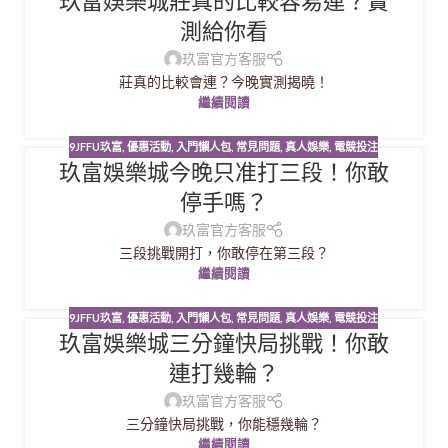
玖富娛樂城莊真的比較容易連？實
測給你看
玖富官方客服
莊真的比較會連？今晚實測揭曉！
繼續閱讀
9JFFU玖富
,
優惠活動
,
入門懶人包
,
常見問題
,
真人娛樂
,
電競投注
玖富娛樂城今晚只准打三段！你敢
停手嗎？
玖富官方客服
三段挑戰開打，你敢停在第三段？
繼續閱讀
9JFFU玖富
,
優惠活動
,
入門懶人包
,
常見問題
,
真人娛樂
,
電競投注
玖富娛樂城三分鐘快局挑戰！你敢
連打幾輪？
玖富官方客服
三分鐘快局挑戰，你能穩幾輪？
繼續閱讀