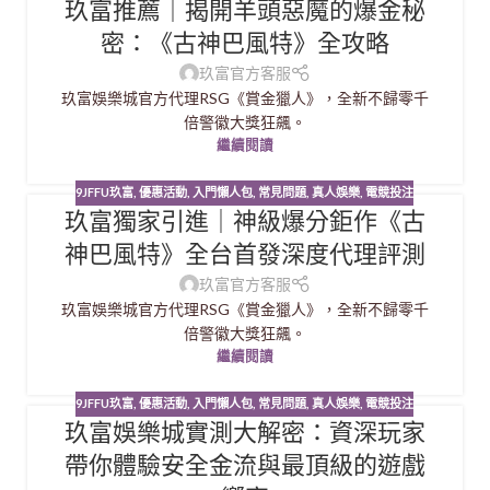
玖富推薦｜揭開羊頭惡魔的爆金秘
密：《古神巴風特》全攻略
玖富官方客服
玖富娛樂城官方代理RSG《賞金獵人》，全新不歸零千
倍警徽大獎狂飆。
繼續閱讀
9JFFU玖富
,
優惠活動
,
入門懶人包
,
常見問題
,
真人娛樂
,
電競投注
玖富獨家引進｜神級爆分鉅作《古
神巴風特》全台首發深度代理評測
玖富官方客服
玖富娛樂城官方代理RSG《賞金獵人》，全新不歸零千
倍警徽大獎狂飆。
繼續閱讀
9JFFU玖富
,
優惠活動
,
入門懶人包
,
常見問題
,
真人娛樂
,
電競投注
玖富娛樂城實測大解密：資深玩家
帶你體驗安全金流與最頂級的遊戲