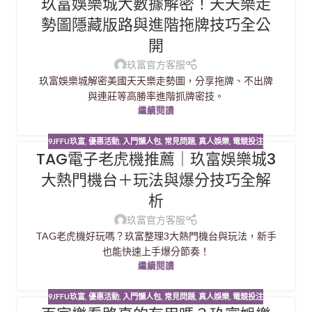
玖富娛樂城大數據解密！天天樂走
勢圖隱藏版路與進階拖牌技巧全公
開
玖富官方客服
玖富娛樂城解密美國天天樂走勢圖，分享拖牌、不出牌
與連莊等高勝率進階抓牌密技。
繼續閱讀
9JFFU玖富
,
優惠活動
,
入門懶人包
,
常見問題
,
真人娛樂
,
電競投注
TAG電子老虎機推薦｜玖富娛樂城3
大熱門機台＋玩法與爆分技巧全解
析
玖富官方客服
TAG老虎機好玩嗎？玖富整理3大熱門機台與玩法，新手
也能快速上手爆分節奏！
繼續閱讀
9JFFU玖富
,
優惠活動
,
入門懶人包
,
常見問題
,
真人娛樂
,
電競投注