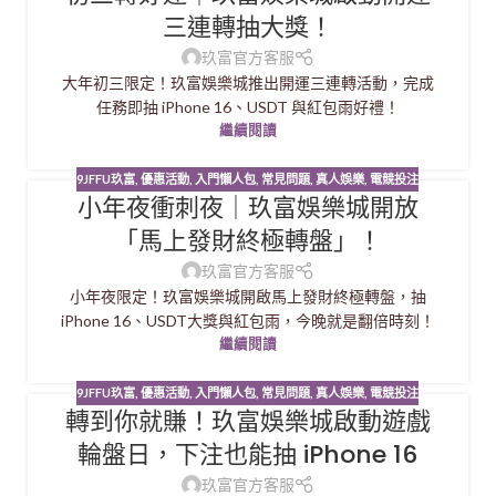
三連轉抽大獎！
玖富官方客服
大年初三限定！玖富娛樂城推出開運三連轉活動，完成
任務即抽 iPhone 16、USDT 與紅包雨好禮！
繼續閱讀
9JFFU玖富
,
優惠活動
,
入門懶人包
,
常見問題
,
真人娛樂
,
電競投注
小年夜衝刺夜｜玖富娛樂城開放
「馬上發財終極轉盤」！
玖富官方客服
小年夜限定！玖富娛樂城開啟馬上發財終極轉盤，抽
iPhone 16、USDT大獎與紅包雨，今晚就是翻倍時刻！
繼續閱讀
9JFFU玖富
,
優惠活動
,
入門懶人包
,
常見問題
,
真人娛樂
,
電競投注
轉到你就賺！玖富娛樂城啟動遊戲
輪盤日，下注也能抽 iPhone 16
玖富官方客服