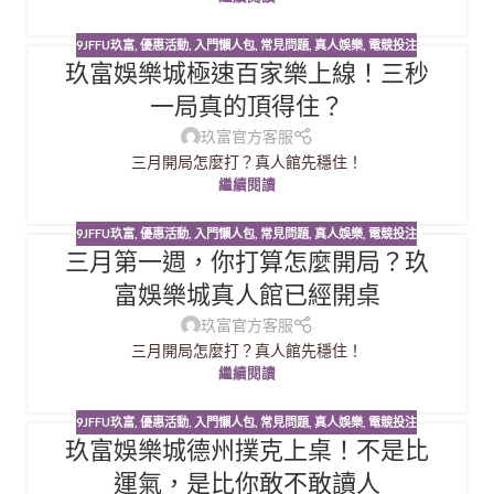
9JFFU玖富
,
優惠活動
,
入門懶人包
,
常見問題
,
真人娛樂
,
電競投注
玖富娛樂城極速百家樂上線！三秒
一局真的頂得住？
玖富官方客服
三月開局怎麼打？真人館先穩住！
繼續閱讀
9JFFU玖富
,
優惠活動
,
入門懶人包
,
常見問題
,
真人娛樂
,
電競投注
三月第一週，你打算怎麼開局？玖
富娛樂城真人館已經開桌
玖富官方客服
三月開局怎麼打？真人館先穩住！
繼續閱讀
9JFFU玖富
,
優惠活動
,
入門懶人包
,
常見問題
,
真人娛樂
,
電競投注
玖富娛樂城德州撲克上桌！不是比
運氣，是比你敢不敢讀人