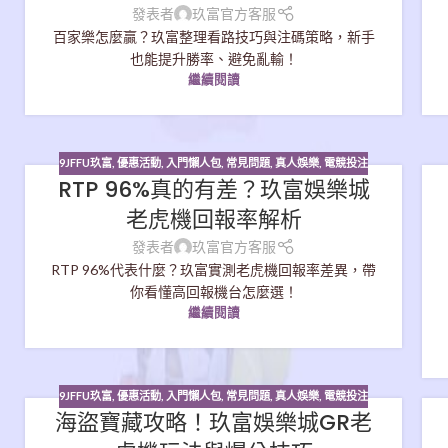
發表者
玖富官方客服
百家樂怎麼贏？玖富整理看路技巧與注碼策略，新手
也能提升勝率、避免亂輸！
繼續閱讀
9JFFU玖富
,
優惠活動
,
入門懶人包
,
常見問題
,
真人娛樂
,
電競投注
RTP 96%真的有差？玖富娛樂城
老虎機回報率解析
發表者
玖富官方客服
RTP 96%代表什麼？玖富實測老虎機回報率差異，帶
你看懂高回報機台怎麼選！
繼續閱讀
9JFFU玖富
,
優惠活動
,
入門懶人包
,
常見問題
,
真人娛樂
,
電競投注
海盜寶藏攻略！玖富娛樂城GR老