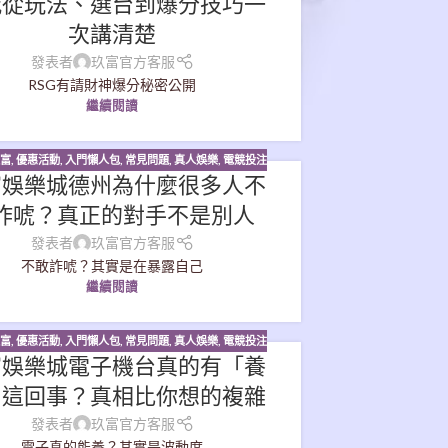
城從玩法、選台到爆分技巧一
次講清楚
發表者
玖富官方客服
RSG有請財神爆分秘密公開
繼續閱讀
玖富
,
優惠活動
,
入門懶人包
,
常見問題
,
真人娛樂
,
電競投注
富娛樂城德州為什麼很多人不
詐唬？真正的對手不是別人
發表者
玖富官方客服
不敢詐唬？其實是在暴露自己
繼續閱讀
玖富
,
優惠活動
,
入門懶人包
,
常見問題
,
真人娛樂
,
電競投注
富娛樂城電子機台真的有「養
」這回事？真相比你想的複雜
發表者
玖富官方客服
電子真的能養？其實是波動度