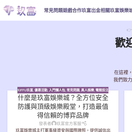
常見問題
遊戲合作
玖富出金相關
玖富娛樂

歡
在這裡
我們致
9JFFU玖富
,
優惠活動
,
入門懶人包
,
常見問題
,
真人娛樂
,
電競投注
什麼是玖富娛樂城？全方位安全
防護與頂級娛樂殿堂，打造最值
得信賴的博弈品牌
發表者
玖富官方客服
玖富娛樂城主打軍事級資安與國際牌照，提供誠信出