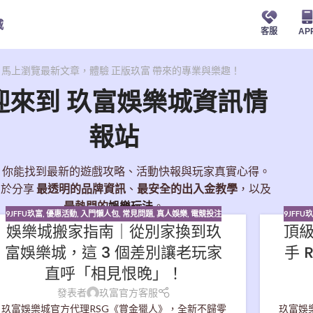
城
客服
AP
 馬上瀏覽最新文章，體驗 正版玖富 帶來的專業與樂趣！
迎來到 玖富娛樂城資訊情
報站
，你能找到最新的遊戲攻略、活動快報與玩家真實心得。
力於分享
最透明的品牌資訊
、
最安全的出入金教學
，以及
最熱門的
娛樂玩法
。
9JFFU玖富
,
優惠活動
,
入門懶人包
,
常見問題
,
真人娛樂
,
電競投注
9JFFU
娛樂城搬家指南｜從別家換到玖
頂
富娛樂城，這 3 個差別讓老玩家
手 
直呼「相見恨晚」！
發表者
玖富官方客服
玖富娛樂城官方代理RSG《賞金獵人》，全新不歸零
玖富娛