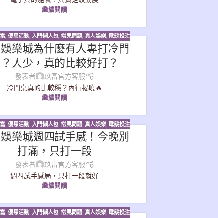
繼續閱讀
玖富
,
優惠活動
,
入門懶人包
,
常見問題
,
真人娛樂
,
電競投注
富娛樂城為什麼有人專打冷門
桌？人少，真的比較好打？
發表者
玖富官方客服
冷門桌真的比較穩？內行揭曉🔥
繼續閱讀
玖富
,
優惠活動
,
入門懶人包
,
常見問題
,
真人娛樂
,
電競投注
富娛樂城週四試手感！今晚別
打滿，只打一段
發表者
玖富官方客服
週四試手感局，只打一段就好
繼續閱讀
玖富
,
優惠活動
,
入門懶人包
,
常見問題
,
真人娛樂
,
電競投注