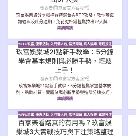
發表者
玖富官方客服
玖富娛樂城分享戰神賽特選台與RTP攻略，教你辨識
訊號與咬吐分週期，免花冤枉錢輕鬆拉出JP大獎。
繼續閱讀
9JFFU玖富
,
優惠活動
,
入門懶人包
,
常見問題
,
真人娛樂
,
電競投注
玖富娛樂城21點新手教學：5分鐘
學會基本規則與必勝手勢，輕鬆
上手！
發表者
玖富官方客服
玖富娛樂城21點新手教學，5分鐘輕鬆掌握基本規
則、點數計算、實體賭場必勝手勢與進階分牌技巧。
繼續閱讀
9JFFU玖富
,
優惠活動
,
入門懶人包
,
常見問題
,
真人娛樂
,
電競投注
百家樂看路真的有用嗎？玖富娛
樂城3大實戰技巧與下注策略整理