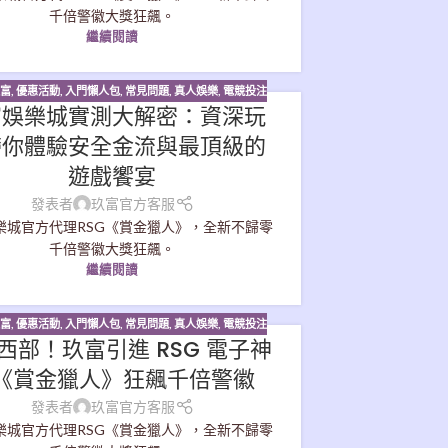
千倍警徽大獎狂飆。
繼續閱讀
玖富
,
優惠活動
,
入門懶人包
,
常見問題
,
真人娛樂
,
電競投注
富娛樂城實測大解密：資深玩
帶你體驗安全金流與最頂級的
遊戲饗宴
發表者
玖富官方客服
樂城官方代理RSG《賞金獵人》，全新不歸零
千倍警徽大獎狂飆。
繼續閱讀
玖富
,
優惠活動
,
入門懶人包
,
常見問題
,
真人娛樂
,
電競投注
西部！玖富引進 RSG 電子神
《賞金獵人》狂飆千倍警徽
發表者
玖富官方客服
樂城官方代理RSG《賞金獵人》，全新不歸零