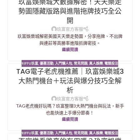
玖富娛樂城大數據解密！天天樂走
勢圖隱藏版路與進階拖牌技巧全公
開
玖富官方客服
玖富娛樂城解密美國天天樂走勢圖，分享拖牌、不出牌
與連莊等高勝率進階抓牌密技。
繼續閱讀
9JFFU玖富
,
優惠活動
,
入門懶人包
,
常見問題
,
真人娛樂
,
電競投注
TAG電子老虎機推薦｜玖富娛樂城3
大熱門機台＋玩法與爆分技巧全解
析
玖富官方客服
TAG老虎機好玩嗎？玖富整理3大熱門機台與玩法，新手
也能快速上手爆分節奏！
繼續閱讀
9JFFU玖富
,
優惠活動
,
入門懶人包
,
常見問題
,
真人娛樂
,
電競投注