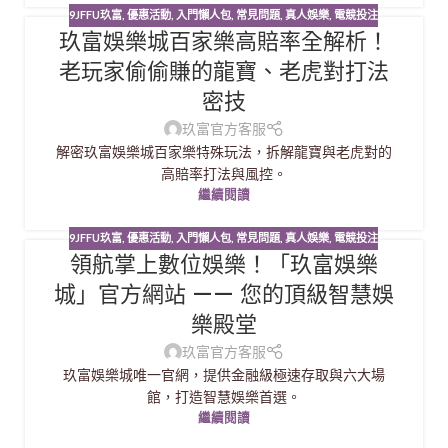
9JFFU玖富
,
優惠活動
,
入門懶人包
,
常見問題
,
真人娛樂
,
電競投注
玖富娛樂城百家樂高賠率全解析！
老玩家偷偷賺的龍寶、老虎對打法
密技
玖富官方客服
解密玖富娛樂城百家樂特殊玩法，拆解龍寶與老虎對的
高賠率打法與風控。
繼續閱讀
9JFFU玖富
,
優惠活動
,
入門懶人包
,
常見問題
,
真人娛樂
,
電競投注
領航掌上數位娛樂！「玖富娛樂
城」官方網站 —— 您的頂級智慧娛
樂殿堂
玖富官方客服
玖富娛樂城唯一官網，提供金融級極速存取與六大場
館，打造智慧娛樂首選。
繼續閱讀