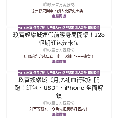
玖富官方客服
德州撲克開桌，讀人比牌更重要！
繼續閱讀
9JFFU玖富
,
優惠活動
,
入門懶人包
,
常見問題
,
真人娛樂
,
電競投注
玖富娛樂城連假前暖身局開桌！228
假期紅包先卡位
玖富官方客服
連假前先完成任務，多一次抽iPhone機會！
繼續閱讀
9JFFU玖富
,
優惠活動
,
入門懶人包
,
常見問題
,
真人娛樂
,
電競投注
玖富娛樂城《月底補血行動》開
跑！紅包、USDT、iPhone 全面解
鎖
玖富官方客服
別再等薪水，今晚先把局勢打回來！
繼續閱讀