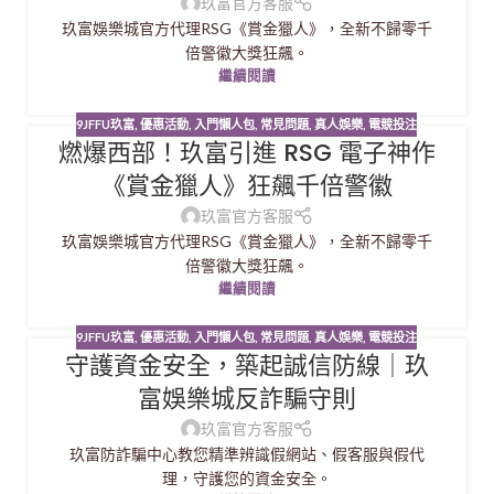
玖富官方客服
玖富娛樂城官方代理RSG《賞金獵人》，全新不歸零千
倍警徽大獎狂飆。
繼續閱讀
9JFFU玖富
,
優惠活動
,
入門懶人包
,
常見問題
,
真人娛樂
,
電競投注
燃爆西部！玖富引進 RSG 電子神作
《賞金獵人》狂飆千倍警徽
玖富官方客服
玖富娛樂城官方代理RSG《賞金獵人》，全新不歸零千
倍警徽大獎狂飆。
繼續閱讀
9JFFU玖富
,
優惠活動
,
入門懶人包
,
常見問題
,
真人娛樂
,
電競投注
守護資金安全，築起誠信防線｜玖
富娛樂城反詐騙守則
玖富官方客服
玖富防詐騙中心教您精準辨識假網站、假客服與假代
理，守護您的資金安全。