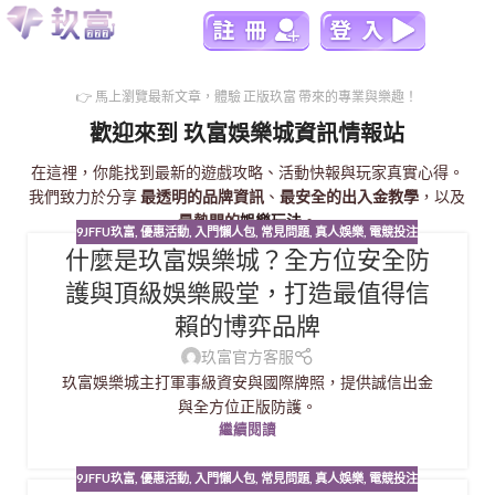
👉 馬上瀏覽最新文章，體驗 正版玖富 帶來的專業與樂趣！
歡迎來到 玖富娛樂城資訊情報站
在這裡，你能找到最新的遊戲攻略、活動快報與玩家真實心得。
我們致力於分享
最透明的品牌資訊
、
最安全的出入金教學
，以及
最熱門的
娛樂玩法
。
9JFFU玖富
,
優惠活動
,
入門懶人包
,
常見問題
,
真人娛樂
,
電競投注
什麼是玖富娛樂城？全方位安全防
護與頂級娛樂殿堂，打造最值得信
賴的博弈品牌
玖富官方客服
玖富娛樂城主打軍事級資安與國際牌照，提供誠信出金
與全方位正版防護。
繼續閱讀
9JFFU玖富
,
優惠活動
,
入門懶人包
,
常見問題
,
真人娛樂
,
電競投注