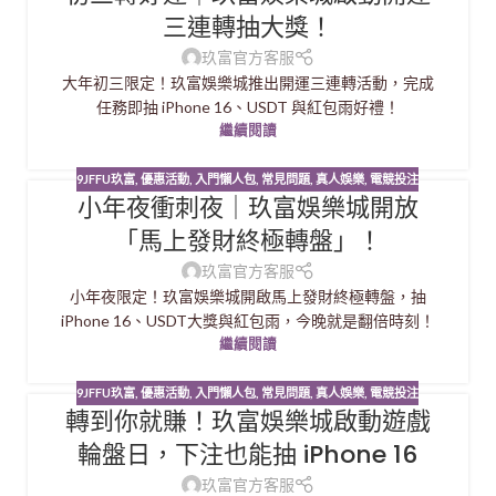
三連轉抽大獎！
玖富官方客服
大年初三限定！玖富娛樂城推出開運三連轉活動，完成
任務即抽 iPhone 16、USDT 與紅包雨好禮！
繼續閱讀
9JFFU玖富
,
優惠活動
,
入門懶人包
,
常見問題
,
真人娛樂
,
電競投注
小年夜衝刺夜｜玖富娛樂城開放
「馬上發財終極轉盤」！
玖富官方客服
小年夜限定！玖富娛樂城開啟馬上發財終極轉盤，抽
iPhone 16、USDT大獎與紅包雨，今晚就是翻倍時刻！
繼續閱讀
9JFFU玖富
,
優惠活動
,
入門懶人包
,
常見問題
,
真人娛樂
,
電競投注
轉到你就賺！玖富娛樂城啟動遊戲
輪盤日，下注也能抽 iPhone 16
玖富官方客服