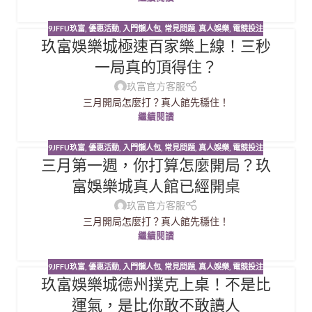
9JFFU玖富
,
優惠活動
,
入門懶人包
,
常見問題
,
真人娛樂
,
電競投注
玖富娛樂城極速百家樂上線！三秒
一局真的頂得住？
玖富官方客服
三月開局怎麼打？真人館先穩住！
繼續閱讀
9JFFU玖富
,
優惠活動
,
入門懶人包
,
常見問題
,
真人娛樂
,
電競投注
三月第一週，你打算怎麼開局？玖
富娛樂城真人館已經開桌
玖富官方客服
三月開局怎麼打？真人館先穩住！
繼續閱讀
9JFFU玖富
,
優惠活動
,
入門懶人包
,
常見問題
,
真人娛樂
,
電競投注
玖富娛樂城德州撲克上桌！不是比
運氣，是比你敢不敢讀人