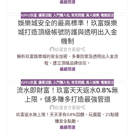
繼續閱讀
9JFFU玖富
,
優惠活動
,
入門懶人包
,
常見問題
,
真人娛樂
,
電競投注
娛樂城安全的最高標準！玖富娛樂
城打造頂級帳號防護與透明出入金
機制
玖富官方客服
解析玖富娛樂城的安全加密、多重防禦及透明出入金流
程，建立頂級品牌信任。
繼續閱讀
9JFFU玖富
,
優惠活動
,
入門懶人包
,
常見問題
,
真人娛樂
,
電競投注
流水即財富！玖富天天返水0.8%無
上限，儲多賺多打造最強管道
玖富官方客服
玖富返水無上限！天天享有0.8%回饋，玩魔龍、21點穩
賺安全點數。
繼續閱讀