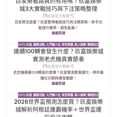
百家樂看路真的有用嗎？玖富娛樂
城3大實戰技巧與下注策略整理
玖富官方客服
百家樂怎麼贏？玖富整理看路技巧與注碼策略，新手也
能提升勝率、避免亂輸！
繼續閱讀
9JFFU玖富
,
優惠活動
,
入門懶人包
,
常見問題
,
真人娛樂
,
電競投注
連續100轉會發生什麼？玖富娛樂城
實測老虎機真實節奏
玖富官方客服
老虎機連續100轉真的會爆？玖富實測節奏變化，帶你看
懂吃分期與爆發關鍵！
繼續閱讀
9JFFU玖富
,
優惠活動
,
入門懶人包
,
常見問題
,
真人娛樂
,
電競投注
2026世界盃預測怎麼買？玖富娛樂
城解析阿根廷連霸機率＋世界盃運