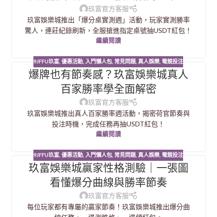
玖富官方客服
玖富娛樂城推出「爆分桌實測週」活動，玩家實測勝率
驚人，連莊紀錄刷新，全服搶進指定桌號抽USDT紅包！
繼續閱讀
9JFFU玖富
,
優惠活動
,
入門懶人包
,
常見問題
,
真人娛樂
,
電競投注
爆牌也有節奏感？玖富娛樂城真人
百家勝率學全面解密
玖富官方客服
玖富娛樂城推出真人百家勝率週活動，揭密荷官節奏與
投注時機，完成任務再抽USDT紅包！
繼續閱讀
9JFFU玖富
,
優惠活動
,
入門懶人包
,
常見問題
,
真人娛樂
,
電競投注
玖富娛樂城贏家性格測驗｜一張圖
看懂爆分曲線與勝率節奏
玖富官方客服
每位玩家都有專屬的贏家節奏！玖富娛樂城推出爆分曲