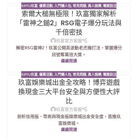
9JFFU玖富
,
優惠活動
,
入門懶人包
,
常見問題
,
真人娛樂
,
電競投注
索爾大槌無極限！玖富獨家解析
「雷神之鎚2」RSG電子爆分玩法與
千倍密技
玖富官方客服
解密RSG雷神2！玖富公開高波動老虎機打法，掌握爆分
訊號奪萬倍大獎。
繼續閱讀
9JFFU玖富
,
優惠活動
,
入門懶人包
,
常見問題
,
真人娛樂
,
電競投注
玖富娛樂城出金全攻略！博弈遊戲
換現金三大平台安全與方便性大評
比
玖富官方客服
剖析信用版、幣商與現金版娛樂城出金安全度，首推玖
富娛樂城。
繼續閱讀