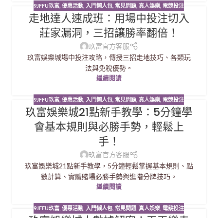
9JFFU玖富
,
優惠活動
,
入門懶人包
,
常見問題
,
真人娛樂
,
電競投注
走地達人速成班：用場中投注切入
莊家漏洞，三招讓勝率翻倍！
玖富官方客服
玖富娛樂城場中投注攻略，傳授三招走地技巧、各類玩
法與免稅優勢。
繼續閱讀
9JFFU玖富
,
優惠活動
,
入門懶人包
,
常見問題
,
真人娛樂
,
電競投注
玖富娛樂城21點新手教學：5分鐘學
會基本規則與必勝手勢，輕鬆上
手！
玖富官方客服
玖富娛樂城21點新手教學，5分鐘輕鬆掌握基本規則、點
數計算、實體賭場必勝手勢與進階分牌技巧。
繼續閱讀
9JFFU玖富
,
優惠活動
,
入門懶人包
,
常見問題
,
真人娛樂
,
電競投注