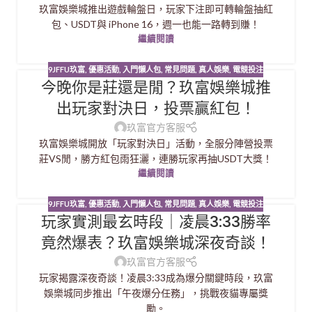
玖富娛樂城推出遊戲輪盤日，玩家下注即可轉輪盤抽紅
包、USDT與 iPhone 16，週一也能一路轉到賺！
繼續閱讀
9JFFU玖富
,
優惠活動
,
入門懶人包
,
常見問題
,
真人娛樂
,
電競投注
今晚你是莊還是閒？玖富娛樂城推
出玩家對決日，投票贏紅包！
玖富官方客服
玖富娛樂城開放「玩家對決日」活動，全服分陣營投票
莊VS閒，勝方紅包雨狂灑，連勝玩家再抽USDT大獎！
繼續閱讀
9JFFU玖富
,
優惠活動
,
入門懶人包
,
常見問題
,
真人娛樂
,
電競投注
玩家實測最玄時段｜凌晨3:33勝率
竟然爆表？玖富娛樂城深夜奇談！
玖富官方客服
玩家揭露深夜奇談！凌晨3:33成為爆分關鍵時段，玖富
娛樂城同步推出「午夜爆分任務」，挑戰夜貓專屬獎
勵。