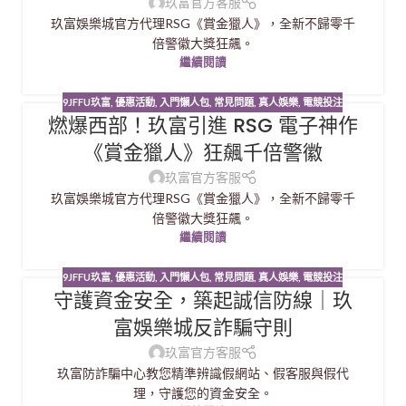
玖富官方客服
玖富娛樂城官方代理RSG《賞金獵人》，全新不歸零千
倍警徽大獎狂飆。
繼續閱讀
9JFFU玖富
,
優惠活動
,
入門懶人包
,
常見問題
,
真人娛樂
,
電競投注
燃爆西部！玖富引進 RSG 電子神作
《賞金獵人》狂飆千倍警徽
玖富官方客服
玖富娛樂城官方代理RSG《賞金獵人》，全新不歸零千
倍警徽大獎狂飆。
繼續閱讀
9JFFU玖富
,
優惠活動
,
入門懶人包
,
常見問題
,
真人娛樂
,
電競投注
守護資金安全，築起誠信防線｜玖
富娛樂城反詐騙守則
玖富官方客服
玖富防詐騙中心教您精準辨識假網站、假客服與假代
理，守護您的資金安全。