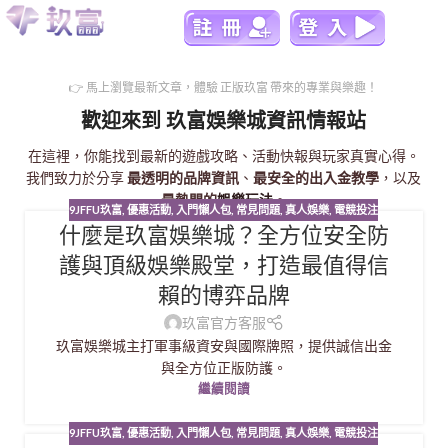
👉 馬上瀏覽最新文章，體驗 正版玖富 帶來的專業與樂趣！
歡迎來到 玖富娛樂城資訊情報站
在這裡，你能找到最新的遊戲攻略、活動快報與玩家真實心得。
我們致力於分享
最透明的品牌資訊
、
最安全的出入金教學
，以及
最熱門的
娛樂玩法
。
9JFFU玖富
,
優惠活動
,
入門懶人包
,
常見問題
,
真人娛樂
,
電競投注
什麼是玖富娛樂城？全方位安全防
護與頂級娛樂殿堂，打造最值得信
賴的博弈品牌
玖富官方客服
玖富娛樂城主打軍事級資安與國際牌照，提供誠信出金
與全方位正版防護。
繼續閱讀
9JFFU玖富
,
優惠活動
,
入門懶人包
,
常見問題
,
真人娛樂
,
電競投注