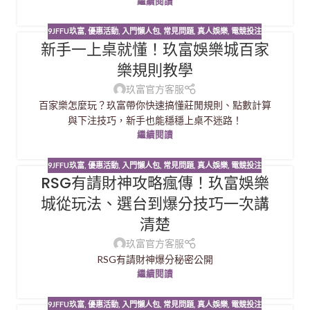
繼續閱讀
9JFFU玖富
,
優惠活動
,
入門懶人包
,
常見問題
,
真人娛樂
,
電競投注
新手一上桌就懂！玖富娛樂城百家
樂規則教學
玖富官方客服
百家樂怎麼玩？玖富帶你快速搞懂莊閒規則、點數計算
與下注技巧，新手也能穩穩上桌不迷路！
繼續閱讀
9JFFU玖富
,
優惠活動
,
入門懶人包
,
常見問題
,
真人娛樂
,
電競投注
RSG有請財神攻略瘋傳！玖富娛樂
城從玩法、選台到爆分技巧一次講
清楚
玖富官方客服
RSG有請財神爆分秘密公開
繼續閱讀
9JFFU玖富
,
優惠活動
,
入門懶人包
,
常見問題
,
真人娛樂
,
電競投注