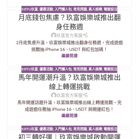
9JFFU玖富
,
優惠活動
,
入門懶人包
,
常見問題
,
真人娛樂
,
電競投注
月底錢包焦慮？玖富娛樂城推出翻
身任務週
玖富官方客服
2月底焦慮升溫，玖富娛樂城推出翻身任務週，完成遊戲
挑戰抽 iPhone 16、USDT 與紅包加碼！
繼續閱讀
9JFFU玖富
,
優惠活動
,
入門懶人包
,
常見問題
,
真人娛樂
,
電競投注
馬年開運潮升溫？玖富娛樂城推出
線上轉運挑戰
玖富官方客服
馬年開運話題升溫，玖富娛樂城推出線上轉運挑戰，完
成遊戲任務抽 iPhone 16、USDT 與開運紅包！
繼續閱讀
9JFFU玖富
,
優惠活動
,
入門懶人包
,
常見問題
,
真人娛樂
,
電競投注
初三轉好運｜玖富娛樂城啟動開運