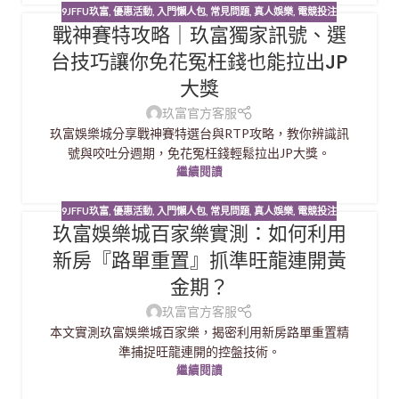
9JFFU玖富
,
優惠活動
,
入門懶人包
,
常見問題
,
真人娛樂
,
電競投注
戰神賽特攻略｜玖富獨家訊號、選
台技巧讓你免花冤枉錢也能拉出JP
大獎
玖富官方客服
玖富娛樂城分享戰神賽特選台與RTP攻略，教你辨識訊
號與咬吐分週期，免花冤枉錢輕鬆拉出JP大獎。
繼續閱讀
9JFFU玖富
,
優惠活動
,
入門懶人包
,
常見問題
,
真人娛樂
,
電競投注
玖富娛樂城百家樂實測：如何利用
新房『路單重置』抓準旺龍連開黃
金期？
玖富官方客服
本文實測玖富娛樂城百家樂，揭密利用新房路單重置精
準捕捉旺龍連開的控盤技術。
繼續閱讀