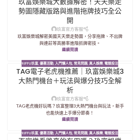
玖富娛樂城大數據解密！天天樂走
勢圖隱藏版路與進階拖牌技巧全公
開
玖富官方客服
玖富娛樂城解密美國天天樂走勢圖，分享拖牌、不出牌
與連莊等高勝率進階抓牌密技。
繼續閱讀
9JFFU玖富
,
優惠活動
,
入門懶人包
,
常見問題
,
真人娛樂
,
電競投注
TAG電子老虎機推薦｜玖富娛樂城3
大熱門機台＋玩法與爆分技巧全解
析
玖富官方客服
TAG老虎機好玩嗎？玖富整理3大熱門機台與玩法，新手
也能快速上手爆分節奏！
繼續閱讀
9JFFU玖富
,
優惠活動
,
入門懶人包
,
常見問題
,
真人娛樂
,
電競投注