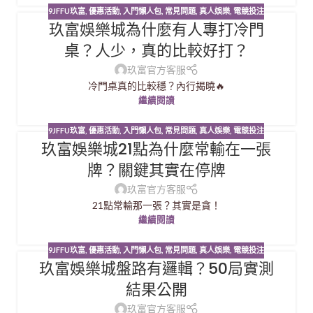
9JFFU玖富
,
優惠活動
,
入門懶人包
,
常見問題
,
真人娛樂
,
電競投注
玖富娛樂城為什麼有人專打冷門
桌？人少，真的比較好打？
玖富官方客服
冷門桌真的比較穩？內行揭曉🔥
繼續閱讀
9JFFU玖富
,
優惠活動
,
入門懶人包
,
常見問題
,
真人娛樂
,
電競投注
玖富娛樂城21點為什麼常輸在一張
牌？關鍵其實在停牌
玖富官方客服
21點常輸那一張？其實是貪！
繼續閱讀
9JFFU玖富
,
優惠活動
,
入門懶人包
,
常見問題
,
真人娛樂
,
電競投注
玖富娛樂城盤路有邏輯？50局實測
結果公開
玖富官方客服