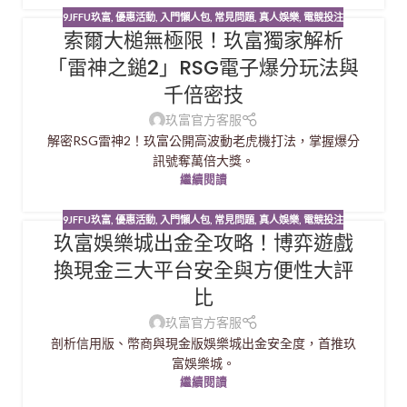
9JFFU玖富
,
優惠活動
,
入門懶人包
,
常見問題
,
真人娛樂
,
電競投注
索爾大槌無極限！玖富獨家解析
「雷神之鎚2」RSG電子爆分玩法與
千倍密技
玖富官方客服
解密RSG雷神2！玖富公開高波動老虎機打法，掌握爆分
訊號奪萬倍大獎。
繼續閱讀
9JFFU玖富
,
優惠活動
,
入門懶人包
,
常見問題
,
真人娛樂
,
電競投注
玖富娛樂城出金全攻略！博弈遊戲
換現金三大平台安全與方便性大評
比
玖富官方客服
剖析信用版、幣商與現金版娛樂城出金安全度，首推玖
富娛樂城。
繼續閱讀