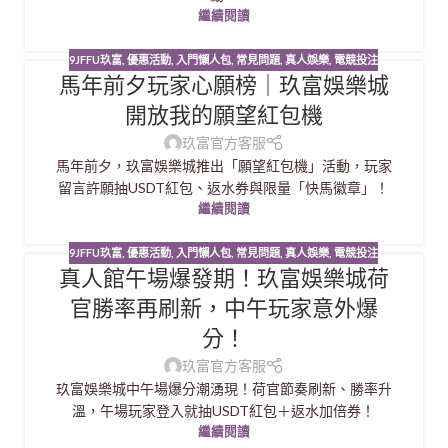
繼續閱讀
9JFFU玖富
,
優惠活動
,
入門懶人包
,
常見問題
,
真人娛樂
,
電競投注
馬年前夕玩家心願榜｜玖富娛樂城
開放我的願望紅包機
玖富官方客服
馬年前夕，玖富娛樂城推出「願望紅包機」活動，玩家
留言許願抽USDT紅包、返水券與限量「快馬徽章」！
繼續閱讀
9JFFU玖富
,
優惠活動
,
入門懶人包
,
常見問題
,
真人娛樂
,
電競投注
真人館午場爆發期！玖富娛樂城荷
官勝率再刷新，中午玩家意外爆
分！
玖富官方客服
玖富娛樂城中午場爆分潮湧現！荷官節奏刷新、勝率升
溫，午場玩家登入就抽USDT紅包＋返水加倍券！
繼續閱讀