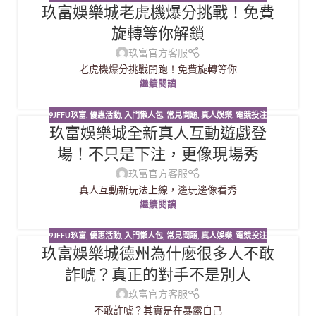
玖富娛樂城老虎機爆分挑戰！免費
旋轉等你解鎖
玖富官方客服
老虎機爆分挑戰開跑！免費旋轉等你
繼續閱讀
9JFFU玖富
,
優惠活動
,
入門懶人包
,
常見問題
,
真人娛樂
,
電競投注
玖富娛樂城全新真人互動遊戲登
場！不只是下注，更像現場秀
玖富官方客服
真人互動新玩法上線，邊玩邊像看秀
繼續閱讀
9JFFU玖富
,
優惠活動
,
入門懶人包
,
常見問題
,
真人娛樂
,
電競投注
玖富娛樂城德州為什麼很多人不敢
詐唬？真正的對手不是別人
玖富官方客服
不敢詐唬？其實是在暴露自己