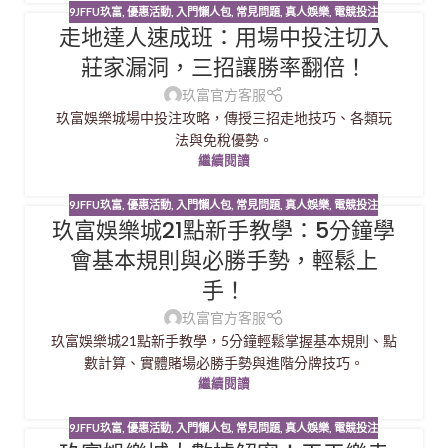
9JFFU玖富
,
優惠活動
,
入門懶人包
,
常見問題
,
真人娛樂
,
電競投注
走地達人速成班：用場中投注切入
莊家漏洞，三招讓勝率翻倍！
玖富官方客服
玖富娛樂城場中投注攻略，傳授三招走地技巧、各類玩
法與免稅優勢。
繼續閱讀
9JFFU玖富
,
優惠活動
,
入門懶人包
,
常見問題
,
真人娛樂
,
電競投注
玖富娛樂城21點新手教學：5分鐘學
會基本規則與必勝手勢，輕鬆上
手！
玖富官方客服
玖富娛樂城21點新手教學，5分鐘輕鬆掌握基本規則、點
數計算、實體賭場必勝手勢與進階分牌技巧。
繼續閱讀
9JFFU玖富
,
優惠活動
,
入門懶人包
,
常見問題
,
真人娛樂
,
電競投注