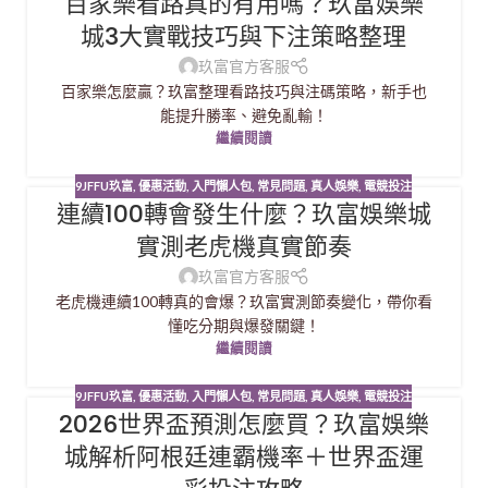
百家樂看路真的有用嗎？玖富娛樂
城3大實戰技巧與下注策略整理
玖富官方客服
百家樂怎麼贏？玖富整理看路技巧與注碼策略，新手也
能提升勝率、避免亂輸！
繼續閱讀
9JFFU玖富
,
優惠活動
,
入門懶人包
,
常見問題
,
真人娛樂
,
電競投注
連續100轉會發生什麼？玖富娛樂城
實測老虎機真實節奏
玖富官方客服
老虎機連續100轉真的會爆？玖富實測節奏變化，帶你看
懂吃分期與爆發關鍵！
繼續閱讀
9JFFU玖富
,
優惠活動
,
入門懶人包
,
常見問題
,
真人娛樂
,
電競投注
2026世界盃預測怎麼買？玖富娛樂
城解析阿根廷連霸機率＋世界盃運