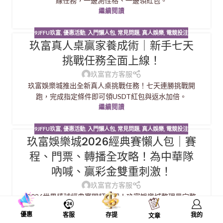
線任務，一邊測性格、一邊領紅包。
繼續閱讀
9JFFU玖富
,
優惠活動
,
入門懶人包
,
常見問題
,
真人娛樂
,
電競投注
玖富真人桌贏家養成術｜新手七天
挑戰任務全面上線！
玖富官方客服
玖富娛樂城推出全新真人桌挑戰任務！七天連勝挑戰開
跑，完成指定條件即可領USDT紅包與返水加倍。
繼續閱讀
9JFFU玖富
,
優惠活動
,
入門懶人包
,
常見問題
,
真人娛樂
,
電競投注
玖富娛樂城2026經典賽懶人包｜賽
程、門票、轉播全攻略！為中華隊
吶喊、贏彩金雙重刺激！
玖富官方客服
2026世界棒球經典賽開打在即！玖富娛樂城整理最完整
賽程、門票、轉播與投注攻略，陪你邊看邊贏！
優惠
客服
我的
存提
文章
繼續閱讀