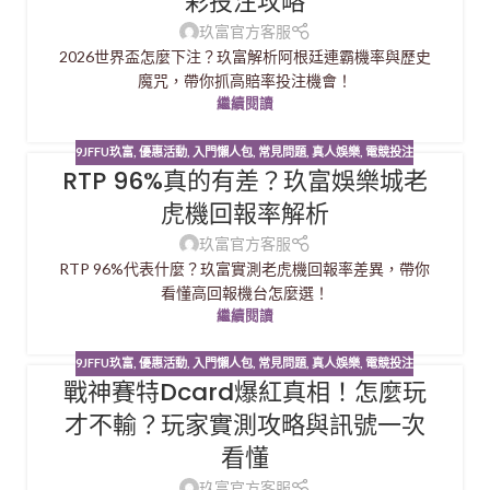
彩投注攻略
玖富官方客服
2026世界盃怎麼下注？玖富解析阿根廷連霸機率與歷史
魔咒，帶你抓高賠率投注機會！
繼續閱讀
9JFFU玖富
,
優惠活動
,
入門懶人包
,
常見問題
,
真人娛樂
,
電競投注
RTP 96%真的有差？玖富娛樂城老
虎機回報率解析
玖富官方客服
RTP 96%代表什麼？玖富實測老虎機回報率差異，帶你
看懂高回報機台怎麼選！
繼續閱讀
9JFFU玖富
,
優惠活動
,
入門懶人包
,
常見問題
,
真人娛樂
,
電競投注
戰神賽特Dcard爆紅真相！怎麼玩
才不輸？玩家實測攻略與訊號一次
看懂
玖富官方客服