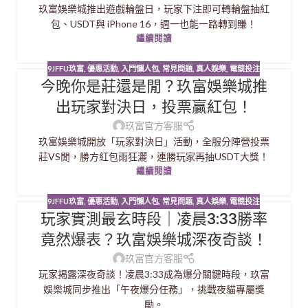
玖富娛樂城推出遊戲輪盤日，玩家下注即可轉輪盤抽紅
包、USDT與 iPhone 16，週一也能一路轉到賺！
繼續閱讀
9JFFU玖富
,
優惠活動
,
入門懶人包
,
常見問題
,
真人娛樂
,
電競投注
今晚你是莊還是閒？玖富娛樂城推
出玩家對決日，投票贏紅包！
玖富官方客服
玖富娛樂城開放「玩家對決日」活動，全服分陣營投票
莊VS閒，勝方紅包雨狂灑，連勝玩家再抽USDT大獎！
繼續閱讀
9JFFU玖富
,
優惠活動
,
入門懶人包
,
常見問題
,
真人娛樂
,
電競投注
玩家實測最玄時段｜凌晨3:33勝率
竟然爆表？玖富娛樂城深夜奇談！
玖富官方客服
玩家揭露深夜奇談！凌晨3:33成為爆分關鍵時段，玖富
娛樂城同步推出「午夜爆分任務」，挑戰夜貓專屬獎
勵。