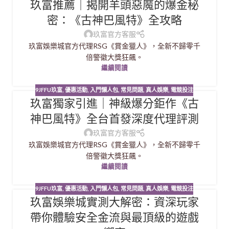
玖富推薦｜揭開羊頭惡魔的爆金秘
密：《古神巴風特》全攻略
玖富官方客服
玖富娛樂城官方代理RSG《賞金獵人》，全新不歸零千
倍警徽大獎狂飆。
繼續閱讀
9JFFU玖富
,
優惠活動
,
入門懶人包
,
常見問題
,
真人娛樂
,
電競投注
玖富獨家引進｜神級爆分鉅作《古
神巴風特》全台首發深度代理評測
玖富官方客服
玖富娛樂城官方代理RSG《賞金獵人》，全新不歸零千
倍警徽大獎狂飆。
繼續閱讀
9JFFU玖富
,
優惠活動
,
入門懶人包
,
常見問題
,
真人娛樂
,
電競投注
玖富娛樂城實測大解密：資深玩家
帶你體驗安全金流與最頂級的遊戲