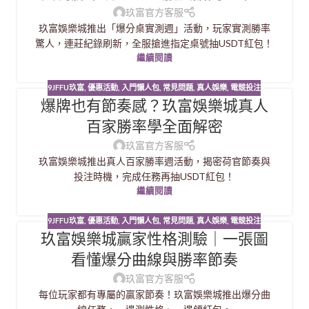
玖富官方客服
玖富娛樂城推出「爆分桌實測週」活動，玩家實測勝率
驚人，連莊紀錄刷新，全服搶進指定桌號抽USDT紅包！
繼續閱讀
9JFFU玖富
,
優惠活動
,
入門懶人包
,
常見問題
,
真人娛樂
,
電競投注
爆牌也有節奏感？玖富娛樂城真人
百家勝率學全面解密
玖富官方客服
玖富娛樂城推出真人百家勝率週活動，揭密荷官節奏與
投注時機，完成任務再抽USDT紅包！
繼續閱讀
9JFFU玖富
,
優惠活動
,
入門懶人包
,
常見問題
,
真人娛樂
,
電競投注
玖富娛樂城贏家性格測驗｜一張圖
看懂爆分曲線與勝率節奏
玖富官方客服
每位玩家都有專屬的贏家節奏！玖富娛樂城推出爆分曲