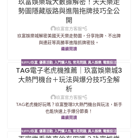
玖富娛樂城大數據解密！天天樂走
勢圖隱藏版路與進階拖牌技巧全公
開
玖富官方客服
玖富娛樂城解密美國天天樂走勢圖，分享拖牌、不出牌
與連莊等高勝率進階抓牌密技。
繼續閱讀
9JFFU玖富
,
優惠活動
,
入門懶人包
,
常見問題
,
真人娛樂
,
電競投注
TAG電子老虎機推薦｜玖富娛樂城3
大熱門機台＋玩法與爆分技巧全解
析
玖富官方客服
TAG老虎機好玩嗎？玖富整理3大熱門機台與玩法，新手
也能快速上手爆分節奏！
繼續閱讀
9JFFU玖富
,
優惠活動
,
入門懶人包
,
常見問題
,
真人娛樂
,
電競投注