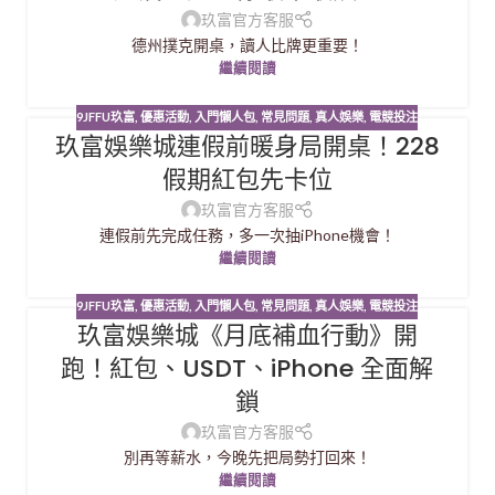
玖富官方客服
德州撲克開桌，讀人比牌更重要！
繼續閱讀
9JFFU玖富
,
優惠活動
,
入門懶人包
,
常見問題
,
真人娛樂
,
電競投注
玖富娛樂城連假前暖身局開桌！228
假期紅包先卡位
玖富官方客服
連假前先完成任務，多一次抽iPhone機會！
繼續閱讀
9JFFU玖富
,
優惠活動
,
入門懶人包
,
常見問題
,
真人娛樂
,
電競投注
玖富娛樂城《月底補血行動》開
跑！紅包、USDT、iPhone 全面解
鎖
玖富官方客服
別再等薪水，今晚先把局勢打回來！
繼續閱讀