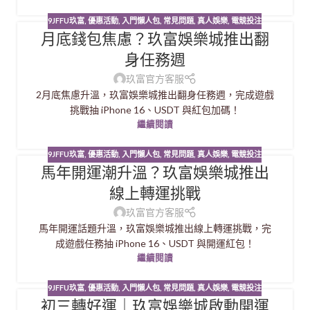
9JFFU玖富
,
優惠活動
,
入門懶人包
,
常見問題
,
真人娛樂
,
電競投注
月底錢包焦慮？玖富娛樂城推出翻
身任務週
玖富官方客服
2月底焦慮升溫，玖富娛樂城推出翻身任務週，完成遊戲
挑戰抽 iPhone 16、USDT 與紅包加碼！
繼續閱讀
9JFFU玖富
,
優惠活動
,
入門懶人包
,
常見問題
,
真人娛樂
,
電競投注
馬年開運潮升溫？玖富娛樂城推出
線上轉運挑戰
玖富官方客服
馬年開運話題升溫，玖富娛樂城推出線上轉運挑戰，完
成遊戲任務抽 iPhone 16、USDT 與開運紅包！
繼續閱讀
9JFFU玖富
,
優惠活動
,
入門懶人包
,
常見問題
,
真人娛樂
,
電競投注
初三轉好運｜玖富娛樂城啟動開運