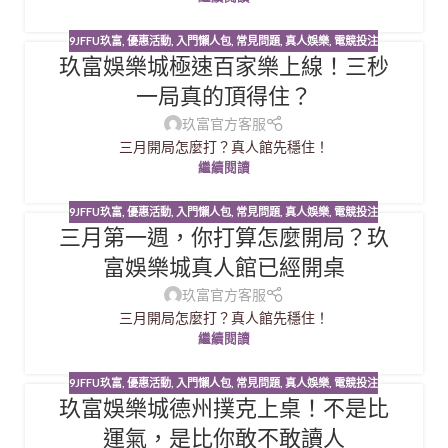
9JFFU玖富
,
優惠活動
,
入門懶人包
,
常見問題
,
真人娛樂
,
電競投注
玖富娛樂城極速百家樂上線！三秒
一局真的頂得住？
玖富官方客服
三月開局怎麼打？真人館先穩住！
繼續閱讀
9JFFU玖富
,
優惠活動
,
入門懶人包
,
常見問題
,
真人娛樂
,
電競投注
三月第一週，你打算怎麼開局？玖
富娛樂城真人館已經開桌
玖富官方客服
三月開局怎麼打？真人館先穩住！
繼續閱讀
9JFFU玖富
,
優惠活動
,
入門懶人包
,
常見問題
,
真人娛樂
,
電競投注
玖富娛樂城德州撲克上桌！不是比
運氣，是比你敢不敢讀人