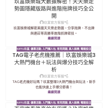
玖富娛樂城大數據解密！天天樂走
勢圖隱藏版路與進階拖牌技巧全公
開
玖富官方客服
玖富娛樂城解密美國天天樂走勢圖，分享拖牌、不出牌
與連莊等高勝率進階抓牌密技。
繼續閱讀
9JFFU玖富
,
優惠活動
,
入門懶人包
,
常見問題
,
真人娛樂
,
電競投注
TAG電子老虎機推薦｜玖富娛樂城3
大熱門機台＋玩法與爆分技巧全解
析
玖富官方客服
TAG老虎機好玩嗎？玖富整理3大熱門機台與玩法，新手
也能快速上手爆分節奏！
繼續閱讀
9JFFU玖富
,
優惠活動
,
入門懶人包
,
常見問題
,
真人娛樂
,
電競投注