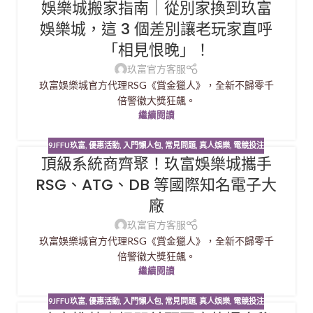
娛樂城搬家指南｜從別家換到玖富
娛樂城，這 3 個差別讓老玩家直呼
「相見恨晚」！
玖富官方客服
玖富娛樂城官方代理RSG《賞金獵人》，全新不歸零千
倍警徽大獎狂飆。
繼續閱讀
9JFFU玖富
,
優惠活動
,
入門懶人包
,
常見問題
,
真人娛樂
,
電競投注
頂級系統商齊聚！玖富娛樂城攜手
RSG、ATG、DB 等國際知名電子大
廠
玖富官方客服
玖富娛樂城官方代理RSG《賞金獵人》，全新不歸零千
倍警徽大獎狂飆。
繼續閱讀
9JFFU玖富
,
優惠活動
,
入門懶人包
,
常見問題
,
真人娛樂
,
電競投注