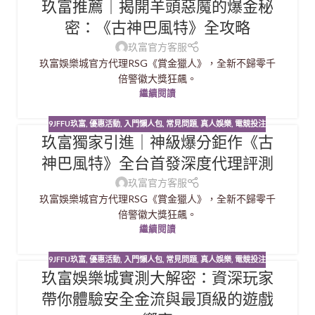
玖富推薦｜揭開羊頭惡魔的爆金秘
密：《古神巴風特》全攻略
玖富官方客服
玖富娛樂城官方代理RSG《賞金獵人》，全新不歸零千
倍警徽大獎狂飆。
繼續閱讀
9JFFU玖富
,
優惠活動
,
入門懶人包
,
常見問題
,
真人娛樂
,
電競投注
玖富獨家引進｜神級爆分鉅作《古
神巴風特》全台首發深度代理評測
玖富官方客服
玖富娛樂城官方代理RSG《賞金獵人》，全新不歸零千
倍警徽大獎狂飆。
繼續閱讀
9JFFU玖富
,
優惠活動
,
入門懶人包
,
常見問題
,
真人娛樂
,
電競投注
玖富娛樂城實測大解密：資深玩家
帶你體驗安全金流與最頂級的遊戲