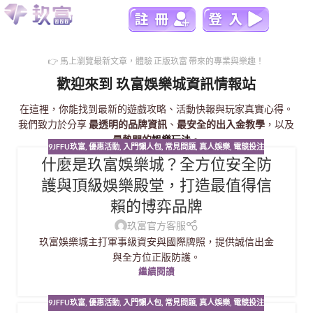
👉 馬上瀏覽最新文章，體驗 正版玖富 帶來的專業與樂趣！
歡迎來到 玖富娛樂城資訊情報站
在這裡，你能找到最新的遊戲攻略、活動快報與玩家真實心得。
我們致力於分享
最透明的品牌資訊
、
最安全的出入金教學
，以及
最熱門的
娛樂玩法
。
9JFFU玖富
,
優惠活動
,
入門懶人包
,
常見問題
,
真人娛樂
,
電競投注
什麼是玖富娛樂城？全方位安全防
護與頂級娛樂殿堂，打造最值得信
賴的博弈品牌
玖富官方客服
玖富娛樂城主打軍事級資安與國際牌照，提供誠信出金
與全方位正版防護。
繼續閱讀
9JFFU玖富
,
優惠活動
,
入門懶人包
,
常見問題
,
真人娛樂
,
電競投注