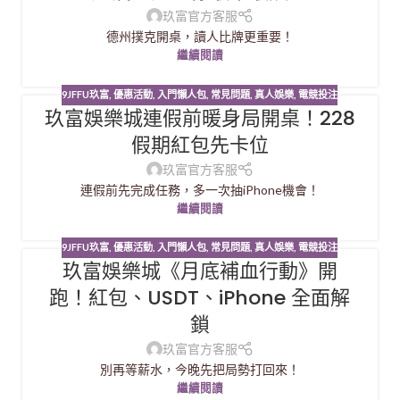
玖富官方客服
德州撲克開桌，讀人比牌更重要！
繼續閱讀
9JFFU玖富
,
優惠活動
,
入門懶人包
,
常見問題
,
真人娛樂
,
電競投注
玖富娛樂城連假前暖身局開桌！228
假期紅包先卡位
玖富官方客服
連假前先完成任務，多一次抽iPhone機會！
繼續閱讀
9JFFU玖富
,
優惠活動
,
入門懶人包
,
常見問題
,
真人娛樂
,
電競投注
玖富娛樂城《月底補血行動》開
跑！紅包、USDT、iPhone 全面解
鎖
玖富官方客服
別再等薪水，今晚先把局勢打回來！
繼續閱讀