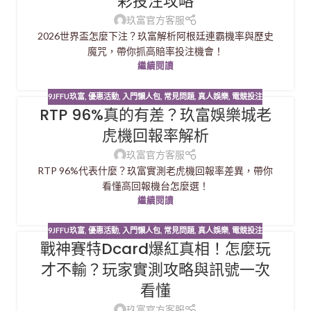
彩投注攻略
玖富官方客服
2026世界盃怎麼下注？玖富解析阿根廷連霸機率與歷史
魔咒，帶你抓高賠率投注機會！
繼續閱讀
9JFFU玖富
,
優惠活動
,
入門懶人包
,
常見問題
,
真人娛樂
,
電競投注
RTP 96%真的有差？玖富娛樂城老
虎機回報率解析
玖富官方客服
RTP 96%代表什麼？玖富實測老虎機回報率差異，帶你
看懂高回報機台怎麼選！
繼續閱讀
9JFFU玖富
,
優惠活動
,
入門懶人包
,
常見問題
,
真人娛樂
,
電競投注
戰神賽特Dcard爆紅真相！怎麼玩
才不輸？玩家實測攻略與訊號一次
看懂
玖富官方客服