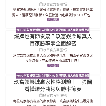
玖富官方客服
玖富娛樂城推出「爆分桌實測週」活動，玩家實測勝率
驚人，連莊紀錄刷新，全服搶進指定桌號抽USDT紅包！
繼續閱讀
9JFFU玖富
,
優惠活動
,
入門懶人包
,
常見問題
,
真人娛樂
,
電競投注
爆牌也有節奏感？玖富娛樂城真人
百家勝率學全面解密
玖富官方客服
玖富娛樂城推出真人百家勝率週活動，揭密荷官節奏與
投注時機，完成任務再抽USDT紅包！
繼續閱讀
9JFFU玖富
,
優惠活動
,
入門懶人包
,
常見問題
,
真人娛樂
,
電競投注
玖富娛樂城贏家性格測驗｜一張圖
看懂爆分曲線與勝率節奏
玖富官方客服
每位玩家都有專屬的贏家節奏！玖富娛樂城推出爆分曲