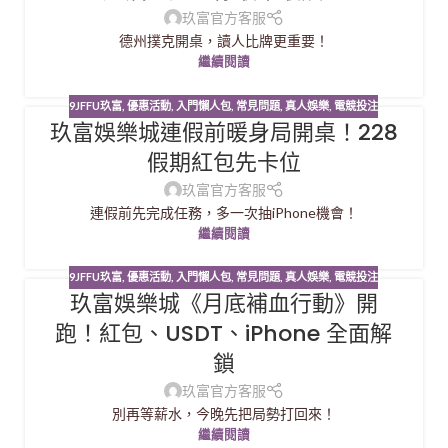
玖富官方客服
德州撲克開桌，讀人比牌更重要！
繼續閱讀
9JFFU玖富
,
優惠活動
,
入門懶人包
,
常見問題
,
真人娛樂
,
電競投注
玖富娛樂城連假前暖身局開桌！228
假期紅包先卡位
玖富官方客服
連假前先完成任務，多一次抽iPhone機會！
繼續閱讀
9JFFU玖富
,
優惠活動
,
入門懶人包
,
常見問題
,
真人娛樂
,
電競投注
玖富娛樂城《月底補血行動》開
跑！紅包、USDT、iPhone 全面解
鎖
玖富官方客服
別再等薪水，今晚先把局勢打回來！
繼續閱讀