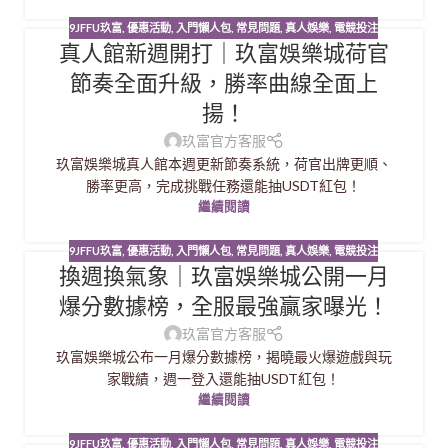
9JFFU玖富
,
優惠活動
,
入門懶人包
,
常見問題
,
真人娛樂
,
電競投注
真人館新週開打｜玖富娛樂城荷官
節奏全面升級，勝率曲線全面上
揚！
玖富官方客服
玖富娛樂城真人館本週更新節奏系統，荷官出牌更順、
勝率更高，完成挑戰任務還能抽USDT紅包！
繼續閱讀
9JFFU玖富
,
優惠活動
,
入門懶人包
,
常見問題
,
真人娛樂
,
電競投注
換週換氣象｜玖富娛樂城公開一月
爆分數據榜，全服最強贏家曝光！
玖富官方客服
玖富娛樂城公布一月爆分數據榜，揭曉最火爆遊戲與玩
家戰績，週一登入還能抽USDT紅包！
繼續閱讀
9JFFU玖富
,
優惠活動
,
入門懶人包
,
常見問題
,
真人娛樂
,
電競投注