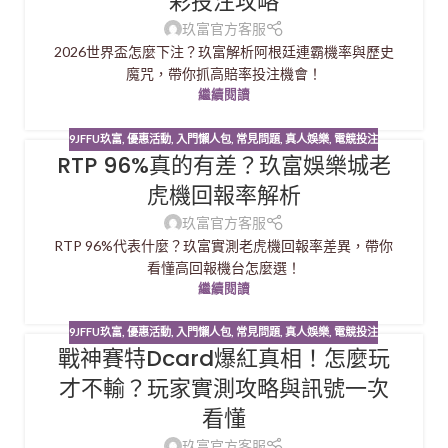
彩投注攻略
玖富官方客服
2026世界盃怎麼下注？玖富解析阿根廷連霸機率與歷史
魔咒，帶你抓高賠率投注機會！
繼續閱讀
9JFFU玖富
,
優惠活動
,
入門懶人包
,
常見問題
,
真人娛樂
,
電競投注
RTP 96%真的有差？玖富娛樂城老
虎機回報率解析
玖富官方客服
RTP 96%代表什麼？玖富實測老虎機回報率差異，帶你
看懂高回報機台怎麼選！
繼續閱讀
9JFFU玖富
,
優惠活動
,
入門懶人包
,
常見問題
,
真人娛樂
,
電競投注
戰神賽特Dcard爆紅真相！怎麼玩
才不輸？玩家實測攻略與訊號一次
看懂
玖富官方客服