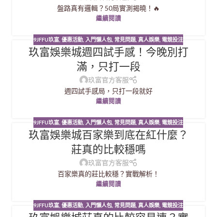
盤路真有邏輯？50局實測揭曉！🔥
繼續閱讀
9JFFU玖富
,
優惠活動
,
入門懶人包
,
常見問題
,
真人娛樂
,
電競投注
玖富娛樂城週四試手感！今晚別打
滿，只打一段
玖富官方客服
週四試手感局，只打一段就好
繼續閱讀
9JFFU玖富
,
優惠活動
,
入門懶人包
,
常見問題
,
真人娛樂
,
電競投注
玖富娛樂城百家樂到底在紅什麼？
莊真的比較穩嗎
玖富官方客服
百家樂真的莊比較穩？實戰解析！
繼續閱讀
9JFFU玖富
,
優惠活動
,
入門懶人包
,
常見問題
,
真人娛樂
,
電競投注