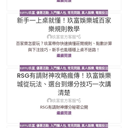
繼續閱讀
9JFFU玖富
,
優惠活動
,
入門懶人包
,
常見問題
,
真人娛樂
,
電競投注
新手一上桌就懂！玖富娛樂城百家
樂規則教學
玖富官方客服
百家樂怎麼玩？玖富帶你快速搞懂莊閒規則、點數計算
與下注技巧，新手也能穩穩上桌不迷路！
繼續閱讀
9JFFU玖富
,
優惠活動
,
入門懶人包
,
常見問題
,
真人娛樂
,
電競投注
RSG有請財神攻略瘋傳！玖富娛樂
城從玩法、選台到爆分技巧一次講
清楚
玖富官方客服
RSG有請財神爆分秘密公開
繼續閱讀
9JFFU玖富
,
優惠活動
,
入門懶人包
,
常見問題
,
真人娛樂
,
電競投注