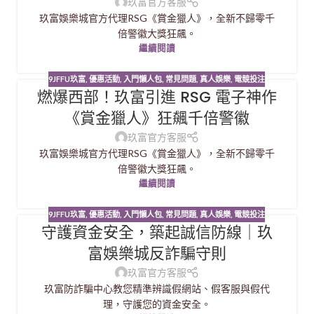
玖富官方客服
玖富娛樂城官方代理RSG《賞金獵人》，全新不歸零千
倍警徽大獎狂飆。
繼續閱讀
9JFFU玖富
,
優惠活動
,
入門懶人包
,
常見問題
,
真人娛樂
,
電競投注
燃爆西部！玖富引進 RSG 電子神作
《賞金獵人》狂飆千倍警徽
玖富官方客服
玖富娛樂城官方代理RSG《賞金獵人》，全新不歸零千
倍警徽大獎狂飆。
繼續閱讀
9JFFU玖富
,
優惠活動
,
入門懶人包
,
常見問題
,
真人娛樂
,
電競投注
守護資金安全，築起誠信防線｜玖
富娛樂城反詐騙守則
玖富官方客服
玖富防詐騙中心教您精準辨識假網站、假客服與假代
理，守護您的資金安全。