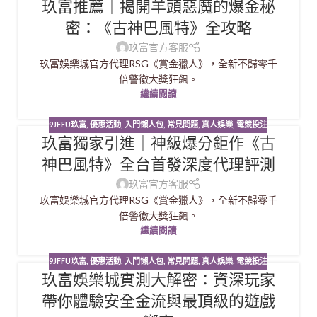
玖富推薦｜揭開羊頭惡魔的爆金秘
密：《古神巴風特》全攻略
玖富官方客服
玖富娛樂城官方代理RSG《賞金獵人》，全新不歸零千
倍警徽大獎狂飆。
繼續閱讀
9JFFU玖富
,
優惠活動
,
入門懶人包
,
常見問題
,
真人娛樂
,
電競投注
玖富獨家引進｜神級爆分鉅作《古
神巴風特》全台首發深度代理評測
玖富官方客服
玖富娛樂城官方代理RSG《賞金獵人》，全新不歸零千
倍警徽大獎狂飆。
繼續閱讀
9JFFU玖富
,
優惠活動
,
入門懶人包
,
常見問題
,
真人娛樂
,
電競投注
玖富娛樂城實測大解密：資深玩家
帶你體驗安全金流與最頂級的遊戲