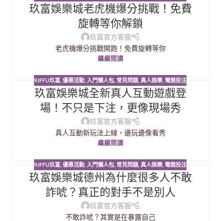
玖富娛樂城老虎機爆分挑戰！免費
旋轉等你解鎖
玖富官方客服
老虎機爆分挑戰開跑！免費旋轉等你
繼續閱讀
9JFFU玖富
,
優惠活動
,
入門懶人包
,
常見問題
,
真人娛樂
,
電競投注
玖富娛樂城全新真人互動遊戲登
場！不只是下注，更像現場秀
玖富官方客服
真人互動新玩法上線，邊玩邊像看秀
繼續閱讀
9JFFU玖富
,
優惠活動
,
入門懶人包
,
常見問題
,
真人娛樂
,
電競投注
玖富娛樂城德州為什麼很多人不敢
詐唬？真正的對手不是別人
玖富官方客服
不敢詐唬？其實是在暴露自己