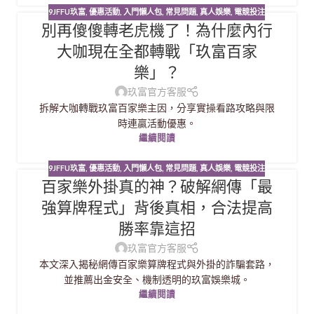
9JFFU玖富
,
優惠活動
,
入門懶人包
,
常見問題
,
真人娛樂
,
電競投注
別再傻傻轉老虎機了！為什麼內行
大咖現在全都轉戰「玖富百家
樂」？
玖富官方客服
拆解大咖轉戰玖富百家樂主因，分享實操看路攻略與限
時連贏活動優惠。
繼續閱讀
9JFFU玖富
,
優惠活動
,
入門懶人包
,
常見問題
,
真人娛樂
,
電競投注
百家樂外掛真的神？破解網傳「最
強算牌程式」背後真相，合法提高
勝率靠這招
玖富官方客服
本文深入揭秘網傳百家樂算牌程式與外掛的詐騙套路，
並推薦出金安全、機制透明的玖富娛樂城。
繼續閱讀