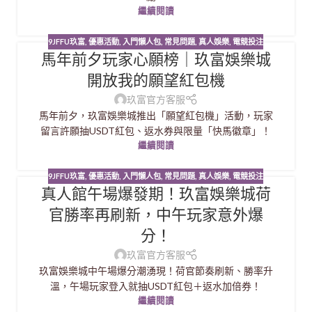
繼續閱讀
9JFFU玖富
,
優惠活動
,
入門懶人包
,
常見問題
,
真人娛樂
,
電競投注
馬年前夕玩家心願榜｜玖富娛樂城
開放我的願望紅包機
玖富官方客服
馬年前夕，玖富娛樂城推出「願望紅包機」活動，玩家
留言許願抽USDT紅包、返水券與限量「快馬徽章」！
繼續閱讀
9JFFU玖富
,
優惠活動
,
入門懶人包
,
常見問題
,
真人娛樂
,
電競投注
真人館午場爆發期！玖富娛樂城荷
官勝率再刷新，中午玩家意外爆
分！
玖富官方客服
玖富娛樂城中午場爆分潮湧現！荷官節奏刷新、勝率升
溫，午場玩家登入就抽USDT紅包＋返水加倍券！
繼續閱讀