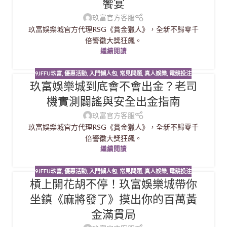
饗宴
玖富官方客服
玖富娛樂城官方代理RSG《賞金獵人》，全新不歸零千
倍警徽大獎狂飆。
繼續閱讀
9JFFU玖富
,
優惠活動
,
入門懶人包
,
常見問題
,
真人娛樂
,
電競投注
玖富娛樂城到底會不會出金？老司
機實測闢謠與安全出金指南
玖富官方客服
玖富娛樂城官方代理RSG《賞金獵人》，全新不歸零千
倍警徽大獎狂飆。
繼續閱讀
9JFFU玖富
,
優惠活動
,
入門懶人包
,
常見問題
,
真人娛樂
,
電競投注
槓上開花胡不停！玖富娛樂城帶你
坐鎮《麻將發了》摸出你的百萬黃
金滿貫局