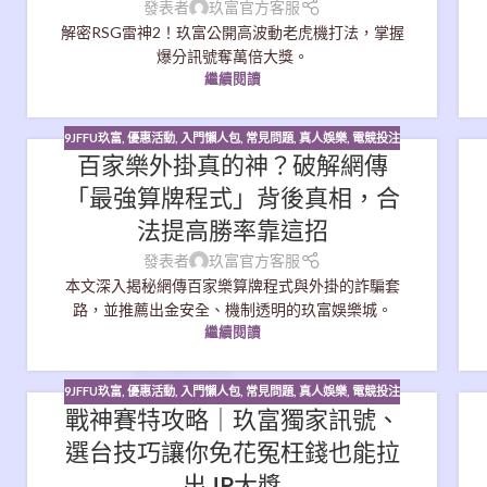
發表者
玖富官方客服
解密RSG雷神2！玖富公開高波動老虎機打法，掌握
爆分訊號奪萬倍大獎。
繼續閱讀
9JFFU玖富
,
優惠活動
,
入門懶人包
,
常見問題
,
真人娛樂
,
電競投注
百家樂外掛真的神？破解網傳
「最強算牌程式」背後真相，合
法提高勝率靠這招
發表者
玖富官方客服
本文深入揭秘網傳百家樂算牌程式與外掛的詐騙套
路，並推薦出金安全、機制透明的玖富娛樂城。
繼續閱讀
9JFFU玖富
,
優惠活動
,
入門懶人包
,
常見問題
,
真人娛樂
,
電競投注
戰神賽特攻略｜玖富獨家訊號、
選台技巧讓你免花冤枉錢也能拉
出JP大獎