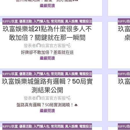
繼續閱讀
9JFFU玖富
,
優惠活動
,
入門懶人包
,
常見問題
,
真人娛樂
,
電競投注
9JFFU
玖富娛樂城21點為什麼很多人不
玖
敢加倍？關鍵就在那一瞬間
發表者
玖富官方客服
好牌卻不敢加倍？差距就在這
繼續閱讀
9JFFU玖富
,
優惠活動
,
入門懶人包
,
常見問題
,
真人娛樂
,
電競投注
9JFFU
玖富娛樂城盤路有邏輯？50局實
玖
測結果公開
發表者
玖富官方客服
盤路真有邏輯？50局實測揭曉！🔥
繼續閱讀
9JFFU玖富
,
優惠活動
,
入門懶人包
,
常見問題
,
真人娛樂
,
電競投注
9JFFU