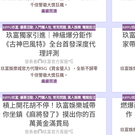
千倍警徽大獎狂飆。
繼續閱讀
9JFFU玖富
,
優惠活動
,
入門懶人包
,
常見問題
,
真人娛樂
,
電競投注
9JFFU
玖富獨家引進｜神級爆分鉅作
玖
《古神巴風特》全台首發深度代
家
理評測
發表者
玖富官方客服
玖富娛樂城官方代理RSG《賞金獵人》，全新不歸零
玖富娛
千倍警徽大獎狂飆。
繼續閱讀
9JFFU玖富
,
優惠活動
,
入門懶人包
,
常見問題
,
真人娛樂
,
電競投注
9JFFU
槓上開花胡不停！玖富娛樂城帶
燃爆
你坐鎮《麻將發了》摸出你的百
作
萬黃金滿貫局
玖富娛
發表者
玖富官方客服