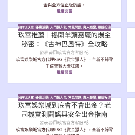
金與全方位正版防護。
繼續閱讀
9JFFU玖富
,
優惠活動
,
入門懶人包
,
常見問題
,
真人娛樂
,
電競投注
玖富推薦｜揭開羊頭惡魔的爆金
秘密：《古神巴風特》全攻略
發表者
玖富官方客服
玖富娛樂城官方代理RSG《賞金獵人》，全新不歸零
千倍警徽大獎狂飆。
繼續閱讀
9JFFU玖富
,
優惠活動
,
入門懶人包
,
常見問題
,
真人娛樂
,
電競投注
玖富娛樂城到底會不會出金？老
司機實測闢謠與安全出金指南
發表者
玖富官方客服
玖富娛樂城官方代理RSG《賞金獵人》，全新不歸零