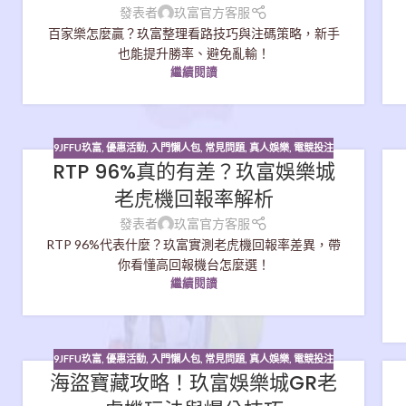
發表者
玖富官方客服
百家樂怎麼贏？玖富整理看路技巧與注碼策略，新手
也能提升勝率、避免亂輸！
繼續閱讀
9JFFU玖富
,
優惠活動
,
入門懶人包
,
常見問題
,
真人娛樂
,
電競投注
RTP 96%真的有差？玖富娛樂城
老虎機回報率解析
發表者
玖富官方客服
RTP 96%代表什麼？玖富實測老虎機回報率差異，帶
你看懂高回報機台怎麼選！
繼續閱讀
9JFFU玖富
,
優惠活動
,
入門懶人包
,
常見問題
,
真人娛樂
,
電競投注
海盜寶藏攻略！玖富娛樂城GR老