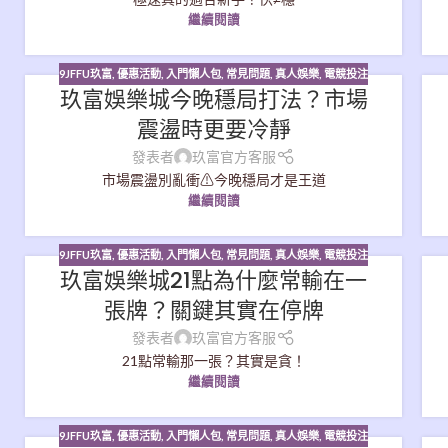
繼續閱讀
9JFFU玖富
,
優惠活動
,
入門懶人包
,
常見問題
,
真人娛樂
,
電競投注
玖富娛樂城今晚穩局打法？市場
震盪時更要冷靜
發表者
玖富官方客服
市場震盪別亂衝⚠今晚穩局才是王道
繼續閱讀
9JFFU玖富
,
優惠活動
,
入門懶人包
,
常見問題
,
真人娛樂
,
電競投注
玖富娛樂城21點為什麼常輸在一
張牌？關鍵其實在停牌
發表者
玖富官方客服
21點常輸那一張？其實是貪！
繼續閱讀
9JFFU玖富
,
優惠活動
,
入門懶人包
,
常見問題
,
真人娛樂
,
電競投注