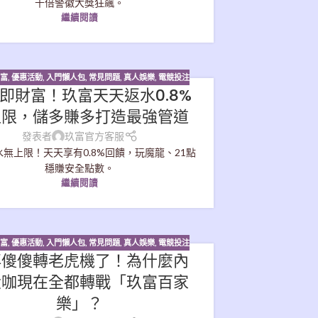
千倍警徽大獎狂飆。
繼續閱讀
玖富
,
優惠活動
,
入門懶人包
,
常見問題
,
真人娛樂
,
電競投注
即財富！玖富天天返水0.8%
上限，儲多賺多打造最強管道
發表者
玖富官方客服
無上限！天天享有0.8%回饋，玩魔龍、21點
穩賺安全點數。
繼續閱讀
玖富
,
優惠活動
,
入門懶人包
,
常見問題
,
真人娛樂
,
電競投注
再傻傻轉老虎機了！為什麼內
大咖現在全都轉戰「玖富百家
樂」？