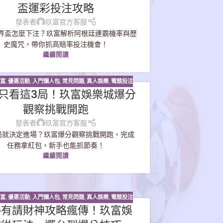
盃運彩投注攻略
發表者
玖富官方客服
6世界盃怎麼下注？玖富解析阿根廷連霸機率與歷
史魔咒，帶你抓高賠率投注機會！
繼續閱讀
玖富
,
優惠活動
,
入門懶人包
,
常見問題
,
真人娛樂
,
電競投注
只看這3局！玖富娛樂城爆分
觀察挑戰開跑
發表者
玖富官方客服
局就決定進場？玖富爆分觀察挑戰開跑，完成
任務拿紅包，新手也能抓節奏！
繼續閱讀
玖富
,
優惠活動
,
入門懶人包
,
常見問題
,
真人娛樂
,
電競投注
G有請財神攻略瘋傳！玖富娛