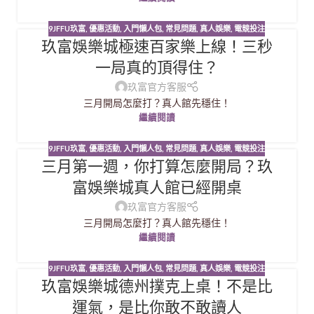
9JFFU玖富
,
優惠活動
,
入門懶人包
,
常見問題
,
真人娛樂
,
電競投注
玖富娛樂城極速百家樂上線！三秒
一局真的頂得住？
玖富官方客服
三月開局怎麼打？真人館先穩住！
繼續閱讀
9JFFU玖富
,
優惠活動
,
入門懶人包
,
常見問題
,
真人娛樂
,
電競投注
三月第一週，你打算怎麼開局？玖
富娛樂城真人館已經開桌
玖富官方客服
三月開局怎麼打？真人館先穩住！
繼續閱讀
9JFFU玖富
,
優惠活動
,
入門懶人包
,
常見問題
,
真人娛樂
,
電競投注
玖富娛樂城德州撲克上桌！不是比
運氣，是比你敢不敢讀人