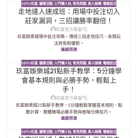
9JFFU玖富
,
優惠活動
,
入門懶人包
,
常見問題
,
真人娛樂
,
電競投注
走地達人速成班：用場中投注切入
莊家漏洞，三招讓勝率翻倍！
玖富官方客服
玖富娛樂城場中投注攻略，傳授三招走地技巧、各類玩
法與免稅優勢。
繼續閱讀
9JFFU玖富
,
優惠活動
,
入門懶人包
,
常見問題
,
真人娛樂
,
電競投注
玖富娛樂城21點新手教學：5分鐘學
會基本規則與必勝手勢，輕鬆上
手！
玖富官方客服
玖富娛樂城21點新手教學，5分鐘輕鬆掌握基本規則、點
數計算、實體賭場必勝手勢與進階分牌技巧。
繼續閱讀
9JFFU玖富
,
優惠活動
,
入門懶人包
,
常見問題
,
真人娛樂
,
電競投注