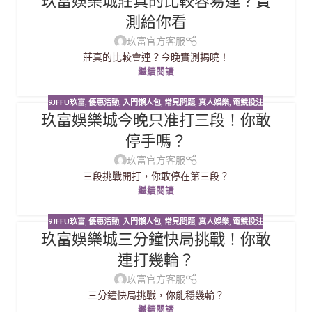
玖富娛樂城莊真的比較容易連？實
測給你看
玖富官方客服
莊真的比較會連？今晚實測揭曉！
繼續閱讀
9JFFU玖富
,
優惠活動
,
入門懶人包
,
常見問題
,
真人娛樂
,
電競投注
玖富娛樂城今晚只准打三段！你敢
停手嗎？
玖富官方客服
三段挑戰開打，你敢停在第三段？
繼續閱讀
9JFFU玖富
,
優惠活動
,
入門懶人包
,
常見問題
,
真人娛樂
,
電競投注
玖富娛樂城三分鐘快局挑戰！你敢
連打幾輪？
玖富官方客服
三分鐘快局挑戰，你能穩幾輪？
繼續閱讀