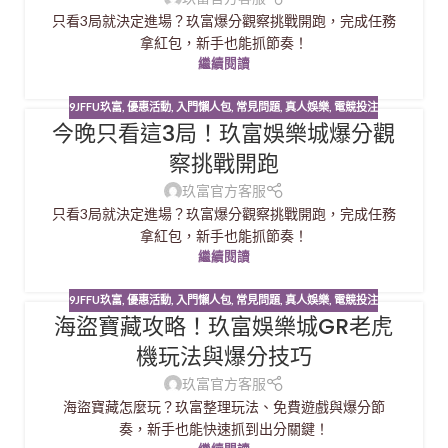
只看3局就決定進場？玖富爆分觀察挑戰開跑，完成任務
拿紅包，新手也能抓節奏！
繼續閱讀
9JFFU玖富
,
優惠活動
,
入門懶人包
,
常見問題
,
真人娛樂
,
電競投注
今晚只看這3局！玖富娛樂城爆分觀
察挑戰開跑
玖富官方客服
只看3局就決定進場？玖富爆分觀察挑戰開跑，完成任務
拿紅包，新手也能抓節奏！
繼續閱讀
9JFFU玖富
,
優惠活動
,
入門懶人包
,
常見問題
,
真人娛樂
,
電競投注
海盜寶藏攻略！玖富娛樂城GR老虎
機玩法與爆分技巧
玖富官方客服
海盜寶藏怎麼玩？玖富整理玩法、免費遊戲與爆分節
奏，新手也能快速抓到出分關鍵！