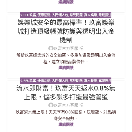
繼續閱讀
9JFFU玖富
,
優惠活動
,
入門懶人包
,
常見問題
,
真人娛樂
,
電競投注
娛樂城安全的最高標準！玖富娛樂
城打造頂級帳號防護與透明出入金
機制
玖富官方客服
解析玖富娛樂城的安全加密、多重防禦及透明出入金流
程，建立頂級品牌信任。
繼續閱讀
9JFFU玖富
,
優惠活動
,
入門懶人包
,
常見問題
,
真人娛樂
,
電競投注
流水即財富！玖富天天返水0.8%無
上限，儲多賺多打造最強管道
玖富官方客服
玖富返水無上限！天天享有0.8%回饋，玩魔龍、21點穩
賺安全點數。
繼續閱讀