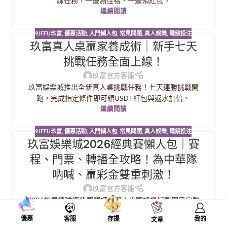
線任務，一邊測性格、一邊領紅包。
繼續閱讀
9JFFU玖富
,
優惠活動
,
入門懶人包
,
常見問題
,
真人娛樂
,
電競投注
玖富真人桌贏家養成術｜新手七天
挑戰任務全面上線！
玖富官方客服
玖富娛樂城推出全新真人桌挑戰任務！七天連勝挑戰開
跑，完成指定條件即可領USDT紅包與返水加倍。
繼續閱讀
9JFFU玖富
,
優惠活動
,
入門懶人包
,
常見問題
,
真人娛樂
,
電競投注
玖富娛樂城2026經典賽懶人包｜賽
程、門票、轉播全攻略！為中華隊
吶喊、贏彩金雙重刺激！
玖富官方客服
2026世界棒球經典賽開打在即！玖富娛樂城整理最完整
賽程、門票、轉播與投注攻略，陪你邊看邊贏！
優惠
客服
我的
存提
文章
繼續閱讀