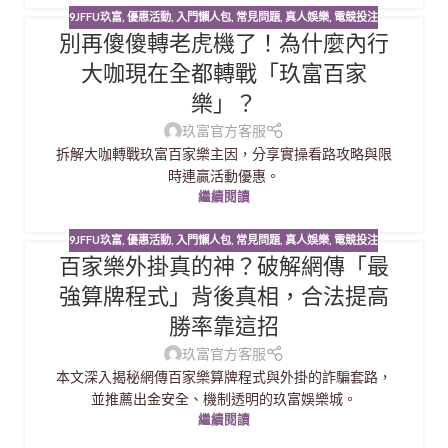
9JFFU玖富
,
優惠活動
,
入門懶人包
,
常見問題
,
真人娛樂
,
電競投注
別再傻傻轉老虎機了！為什麼內行
大咖現在全都轉戰「玖富百家
樂」？
玖富官方客服
拆解大咖轉戰玖富百家樂主因，分享實操看路攻略與限
時連贏活動優惠。
繼續閱讀
9JFFU玖富
,
優惠活動
,
入門懶人包
,
常見問題
,
真人娛樂
,
電競投注
百家樂外掛真的神？破解網傳「最
強算牌程式」背後真相，合法提高
勝率靠這招
玖富官方客服
本文深入揭秘網傳百家樂算牌程式與外掛的詐騙套路，
並推薦出金安全、機制透明的玖富娛樂城。
繼續閱讀