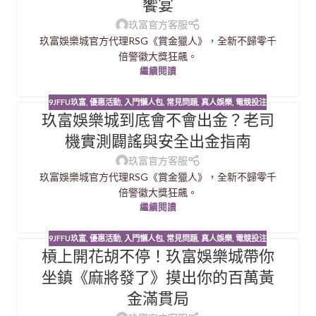
饗宴
玖富官方客服
玖富娛樂城官方代理RSG《賞金獵人》，全新不歸零千
倍警徽大獎狂飆。
繼續閱讀
9JFFU玖富
,
優惠活動
,
入門懶人包
,
常見問題
,
真人娛樂
,
電競投注
玖富娛樂城到底會不會出金？老司
機實測闢謠與安全出金指南
玖富官方客服
玖富娛樂城官方代理RSG《賞金獵人》，全新不歸零千
倍警徽大獎狂飆。
繼續閱讀
9JFFU玖富
,
優惠活動
,
入門懶人包
,
常見問題
,
真人娛樂
,
電競投注
槓上開花胡不停！玖富娛樂城帶你
坐鎮《麻將發了》摸出你的百萬黃
金滿貫局