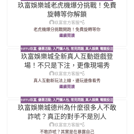
玖富娛樂城老虎機爆分挑戰！免費
旋轉等你解鎖
玖富官方客服
老虎機爆分挑戰開跑！免費旋轉等你
繼續閱讀
9JFFU玖富
,
優惠活動
,
入門懶人包
,
常見問題
,
真人娛樂
,
電競投注
玖富娛樂城全新真人互動遊戲登
場！不只是下注，更像現場秀
玖富官方客服
真人互動新玩法上線，邊玩邊像看秀
繼續閱讀
9JFFU玖富
,
優惠活動
,
入門懶人包
,
常見問題
,
真人娛樂
,
電競投注
玖富娛樂城德州為什麼很多人不敢
詐唬？真正的對手不是別人
玖富官方客服
不敢詐唬？其實是在暴露自己