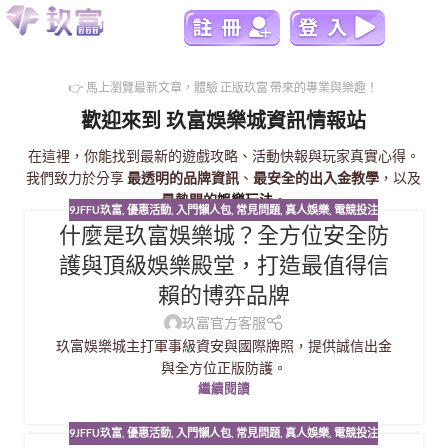
👉 馬上瀏覽最新文章，體驗 正版玖富 帶來的專業與樂趣！
歡迎來到 玖富娛樂城資訊情報站
在這裡，你能找到最新的遊戲攻略、活動快報與玩家真實心得。
我們致力於分享
最透明的品牌資訊
、
最安全的出入金教學
，以及
最熱門的
娛樂玩法
。
9JFFU玖富
,
優惠活動
,
入門懶人包
,
常見問題
,
真人娛樂
,
電競投注
什麼是玖富娛樂城？全方位安全防
護與頂級娛樂殿堂，打造最值得信
賴的博弈品牌
玖富官方客服
玖富娛樂城主打軍事級資安與國際牌照，提供誠信出金
與全方位正版防護。
繼續閱讀
9JFFU玖富
,
優惠活動
,
入門懶人包
,
常見問題
,
真人娛樂
,
電競投注