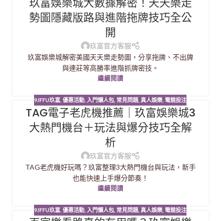
玖富娛樂城大數據解密！天天樂走
勢圖隱藏版路與進階拖牌技巧全公
開
玖富官方客服
玖富娛樂城解密美國天天樂走勢圖，分享拖牌、不出牌
與連莊等高勝率進階抓牌密技。
繼續閱讀
9JFFU玖富
,
優惠活動
,
入門懶人包
,
常見問題
,
真人娛樂
,
電競投注
TAG電子老虎機推薦｜玖富娛樂城3
大熱門機台＋玩法與爆分技巧全解
析
玖富官方客服
TAG老虎機好玩嗎？玖富整理3大熱門機台與玩法，新手
也能快速上手爆分節奏！
繼續閱讀
9JFFU玖富
,
優惠活動
,
入門懶人包
,
常見問題
,
真人娛樂
,
電競投注