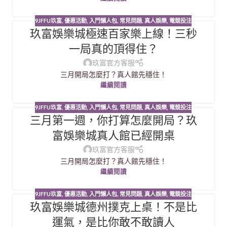
9JFFU玖富
,
優惠活動
,
入門懶人包
,
常見問題
,
真人娛樂
,
電競投注
玖富娛樂城極速百家樂上線！三秒
一局真的頂得住？
玖富官方客服
三月開局怎麼打？真人館先穩住！
繼續閱讀
9JFFU玖富
,
優惠活動
,
入門懶人包
,
常見問題
,
真人娛樂
,
電競投注
三月第一週，你打算怎麼開局？玖
富娛樂城真人館已經開桌
玖富官方客服
三月開局怎麼打？真人館先穩住！
繼續閱讀
9JFFU玖富
,
優惠活動
,
入門懶人包
,
常見問題
,
真人娛樂
,
電競投注
玖富娛樂城德州撲克上桌！不是比
運氣，是比你敢不敢讀人