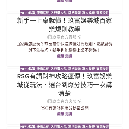
繼續閱讀
9JFFU玖富
,
優惠活動
,
入門懶人包
,
常見問題
,
真人娛樂
,
電競投注
新手一上桌就懂！玖富娛樂城百家
樂規則教學
玖富官方客服
百家樂怎麼玩？玖富帶你快速搞懂莊閒規則、點數計算
與下注技巧，新手也能穩穩上桌不迷路！
繼續閱讀
9JFFU玖富
,
優惠活動
,
入門懶人包
,
常見問題
,
真人娛樂
,
電競投注
RSG有請財神攻略瘋傳！玖富娛樂
城從玩法、選台到爆分技巧一次講
清楚
玖富官方客服
RSG有請財神爆分秘密公開
繼續閱讀
9JFFU玖富
,
優惠活動
,
入門懶人包
,
常見問題
,
真人娛樂
,
電競投注