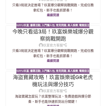
只看3局就決定進場？玖富爆分觀察挑戰開跑，完成任務
拿紅包，新手也能抓節奏！
繼續閱讀
9JFFU玖富
,
優惠活動
,
入門懶人包
,
常見問題
,
真人娛樂
,
電競投注
今晚只看這3局！玖富娛樂城爆分觀
察挑戰開跑
玖富官方客服
只看3局就決定進場？玖富爆分觀察挑戰開跑，完成任務
拿紅包，新手也能抓節奏！
繼續閱讀
9JFFU玖富
,
優惠活動
,
入門懶人包
,
常見問題
,
真人娛樂
,
電競投注
海盜寶藏攻略！玖富娛樂城GR老虎
機玩法與爆分技巧
玖富官方客服
海盜寶藏怎麼玩？玖富整理玩法、免費遊戲與爆分節
奏，新手也能快速抓到出分關鍵！