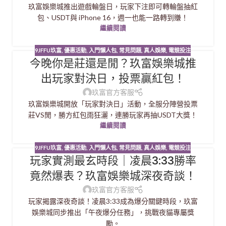
玖富娛樂城推出遊戲輪盤日，玩家下注即可轉輪盤抽紅
包、USDT與 iPhone 16，週一也能一路轉到賺！
繼續閱讀
9JFFU玖富
,
優惠活動
,
入門懶人包
,
常見問題
,
真人娛樂
,
電競投注
今晚你是莊還是閒？玖富娛樂城推
出玩家對決日，投票贏紅包！
玖富官方客服
玖富娛樂城開放「玩家對決日」活動，全服分陣營投票
莊VS閒，勝方紅包雨狂灑，連勝玩家再抽USDT大獎！
繼續閱讀
9JFFU玖富
,
優惠活動
,
入門懶人包
,
常見問題
,
真人娛樂
,
電競投注
玩家實測最玄時段｜凌晨3:33勝率
竟然爆表？玖富娛樂城深夜奇談！
玖富官方客服
玩家揭露深夜奇談！凌晨3:33成為爆分關鍵時段，玖富
娛樂城同步推出「午夜爆分任務」，挑戰夜貓專屬獎
勵。