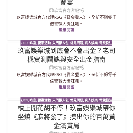
饗宴
玖富官方客服
玖富娛樂城官方代理RSG《賞金獵人》，全新不歸零千
倍警徽大獎狂飆。
繼續閱讀
9JFFU玖富
,
優惠活動
,
入門懶人包
,
常見問題
,
真人娛樂
,
電競投注
玖富娛樂城到底會不會出金？老司
機實測闢謠與安全出金指南
玖富官方客服
玖富娛樂城官方代理RSG《賞金獵人》，全新不歸零千
倍警徽大獎狂飆。
繼續閱讀
9JFFU玖富
,
優惠活動
,
入門懶人包
,
常見問題
,
真人娛樂
,
電競投注
槓上開花胡不停！玖富娛樂城帶你
坐鎮《麻將發了》摸出你的百萬黃
金滿貫局