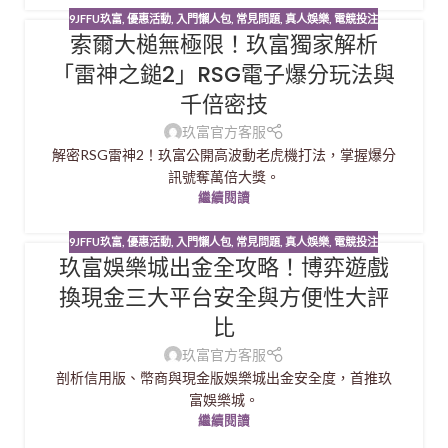
9JFFU玖富
,
優惠活動
,
入門懶人包
,
常見問題
,
真人娛樂
,
電競投注
索爾大槌無極限！玖富獨家解析
「雷神之鎚2」RSG電子爆分玩法與
千倍密技
玖富官方客服
解密RSG雷神2！玖富公開高波動老虎機打法，掌握爆分
訊號奪萬倍大獎。
繼續閱讀
9JFFU玖富
,
優惠活動
,
入門懶人包
,
常見問題
,
真人娛樂
,
電競投注
玖富娛樂城出金全攻略！博弈遊戲
換現金三大平台安全與方便性大評
比
玖富官方客服
剖析信用版、幣商與現金版娛樂城出金安全度，首推玖
富娛樂城。
繼續閱讀