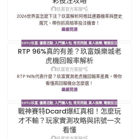
彩投注攻略
玖富官方客服
2026世界盃怎麼下注？玖富解析阿根廷連霸機率與歷史
魔咒，帶你抓高賠率投注機會！
繼續閱讀
9JFFU玖富
,
優惠活動
,
入門懶人包
,
常見問題
,
真人娛樂
,
電競投注
RTP 96%真的有差？玖富娛樂城老
虎機回報率解析
玖富官方客服
RTP 96%代表什麼？玖富實測老虎機回報率差異，帶你
看懂高回報機台怎麼選！
繼續閱讀
9JFFU玖富
,
優惠活動
,
入門懶人包
,
常見問題
,
真人娛樂
,
電競投注
戰神賽特Dcard爆紅真相！怎麼玩
才不輸？玩家實測攻略與訊號一次
看懂
玖富官方客服