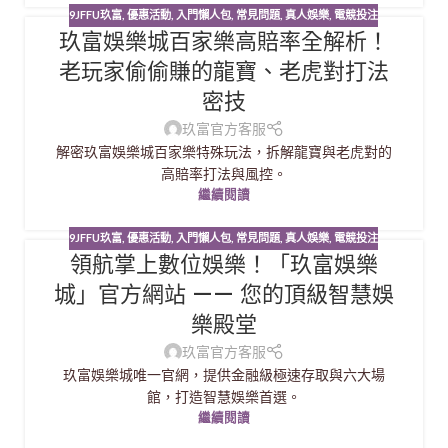
9JFFU玖富
,
優惠活動
,
入門懶人包
,
常見問題
,
真人娛樂
,
電競投注
玖富娛樂城百家樂高賠率全解析！
老玩家偷偷賺的龍寶、老虎對打法
密技
玖富官方客服
解密玖富娛樂城百家樂特殊玩法，拆解龍寶與老虎對的
高賠率打法與風控。
繼續閱讀
9JFFU玖富
,
優惠活動
,
入門懶人包
,
常見問題
,
真人娛樂
,
電競投注
領航掌上數位娛樂！「玖富娛樂
城」官方網站 —— 您的頂級智慧娛
樂殿堂
玖富官方客服
玖富娛樂城唯一官網，提供金融級極速存取與六大場
館，打造智慧娛樂首選。
繼續閱讀