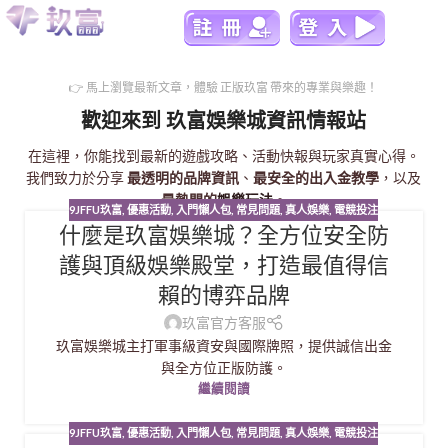
👉 馬上瀏覽最新文章，體驗 正版玖富 帶來的專業與樂趣！
歡迎來到 玖富娛樂城資訊情報站
在這裡，你能找到最新的遊戲攻略、活動快報與玩家真實心得。
我們致力於分享
最透明的品牌資訊
、
最安全的出入金教學
，以及
最熱門的
娛樂玩法
。
9JFFU玖富
,
優惠活動
,
入門懶人包
,
常見問題
,
真人娛樂
,
電競投注
什麼是玖富娛樂城？全方位安全防
護與頂級娛樂殿堂，打造最值得信
賴的博弈品牌
玖富官方客服
玖富娛樂城主打軍事級資安與國際牌照，提供誠信出金
與全方位正版防護。
繼續閱讀
9JFFU玖富
,
優惠活動
,
入門懶人包
,
常見問題
,
真人娛樂
,
電競投注