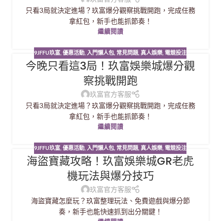
只看3局就決定進場？玖富爆分觀察挑戰開跑，完成任務
拿紅包，新手也能抓節奏！
繼續閱讀
9JFFU玖富
,
優惠活動
,
入門懶人包
,
常見問題
,
真人娛樂
,
電競投注
今晚只看這3局！玖富娛樂城爆分觀
察挑戰開跑
玖富官方客服
只看3局就決定進場？玖富爆分觀察挑戰開跑，完成任務
拿紅包，新手也能抓節奏！
繼續閱讀
9JFFU玖富
,
優惠活動
,
入門懶人包
,
常見問題
,
真人娛樂
,
電競投注
海盜寶藏攻略！玖富娛樂城GR老虎
機玩法與爆分技巧
玖富官方客服
海盜寶藏怎麼玩？玖富整理玩法、免費遊戲與爆分節
奏，新手也能快速抓到出分關鍵！