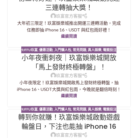
三連轉抽大獎！
玖富官方客服
大年初三限定！玖富娛樂城推出開運三連轉活動，完成
任務即抽 iPhone 16、USDT 與紅包雨好禮！
繼續閱讀
9JFFU玖富
,
優惠活動
,
入門懶人包
,
常見問題
,
真人娛樂
,
電競投注
小年夜衝刺夜｜玖富娛樂城開放
「馬上發財終極轉盤」！
玖富官方客服
小年夜限定！玖富娛樂城開啟馬上發財終極轉盤，抽
iPhone 16、USDT大獎與紅包雨，今晚就是翻倍時刻！
繼續閱讀
9JFFU玖富
,
優惠活動
,
入門懶人包
,
常見問題
,
真人娛樂
,
電競投注
轉到你就賺！玖富娛樂城啟動遊戲
輪盤日，下注也能抽 iPhone 16
玖富官方客服