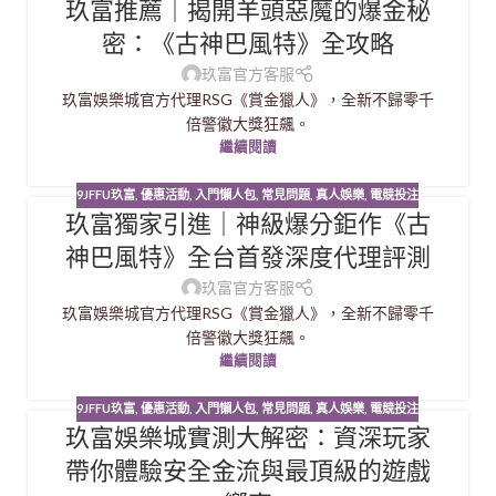
玖富推薦｜揭開羊頭惡魔的爆金秘
密：《古神巴風特》全攻略
玖富官方客服
玖富娛樂城官方代理RSG《賞金獵人》，全新不歸零千
倍警徽大獎狂飆。
繼續閱讀
9JFFU玖富
,
優惠活動
,
入門懶人包
,
常見問題
,
真人娛樂
,
電競投注
玖富獨家引進｜神級爆分鉅作《古
神巴風特》全台首發深度代理評測
玖富官方客服
玖富娛樂城官方代理RSG《賞金獵人》，全新不歸零千
倍警徽大獎狂飆。
繼續閱讀
9JFFU玖富
,
優惠活動
,
入門懶人包
,
常見問題
,
真人娛樂
,
電競投注
玖富娛樂城實測大解密：資深玩家
帶你體驗安全金流與最頂級的遊戲