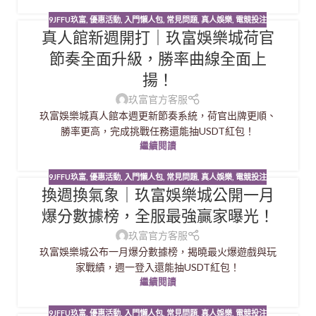
9JFFU玖富
,
優惠活動
,
入門懶人包
,
常見問題
,
真人娛樂
,
電競投注
真人館新週開打｜玖富娛樂城荷官
節奏全面升級，勝率曲線全面上
揚！
玖富官方客服
玖富娛樂城真人館本週更新節奏系統，荷官出牌更順、
勝率更高，完成挑戰任務還能抽USDT紅包！
繼續閱讀
9JFFU玖富
,
優惠活動
,
入門懶人包
,
常見問題
,
真人娛樂
,
電競投注
換週換氣象｜玖富娛樂城公開一月
爆分數據榜，全服最強贏家曝光！
玖富官方客服
玖富娛樂城公布一月爆分數據榜，揭曉最火爆遊戲與玩
家戰績，週一登入還能抽USDT紅包！
繼續閱讀
9JFFU玖富
,
優惠活動
,
入門懶人包
,
常見問題
,
真人娛樂
,
電競投注