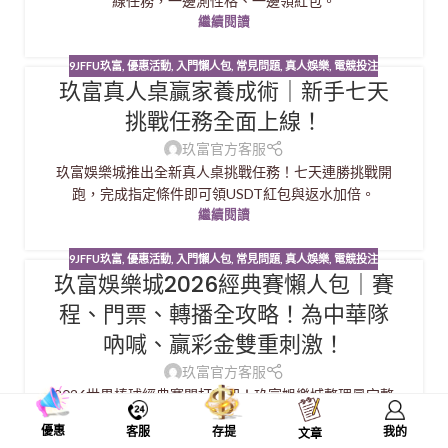
線任務，一邊測性格、一邊領紅包。
繼續閱讀
9JFFU玖富
,
優惠活動
,
入門懶人包
,
常見問題
,
真人娛樂
,
電競投注
玖富真人桌贏家養成術｜新手七天
挑戰任務全面上線！
玖富官方客服
玖富娛樂城推出全新真人桌挑戰任務！七天連勝挑戰開
跑，完成指定條件即可領USDT紅包與返水加倍。
繼續閱讀
9JFFU玖富
,
優惠活動
,
入門懶人包
,
常見問題
,
真人娛樂
,
電競投注
玖富娛樂城2026經典賽懶人包｜賽
程、門票、轉播全攻略！為中華隊
吶喊、贏彩金雙重刺激！
玖富官方客服
2026世界棒球經典賽開打在即！玖富娛樂城整理最完整
賽程、門票、轉播與投注攻略，陪你邊看邊贏！
優惠
客服
我的
存提
文章
繼續閱讀