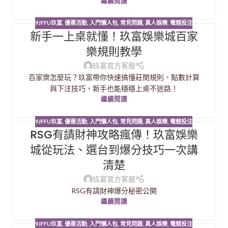
繼續閱讀
9JFFU玖富
,
優惠活動
,
入門懶人包
,
常見問題
,
真人娛樂
,
電競投注
新手一上桌就懂！玖富娛樂城百家
樂規則教學
玖富官方客服
百家樂怎麼玩？玖富帶你快速搞懂莊閒規則、點數計算
與下注技巧，新手也能穩穩上桌不迷路！
繼續閱讀
9JFFU玖富
,
優惠活動
,
入門懶人包
,
常見問題
,
真人娛樂
,
電競投注
RSG有請財神攻略瘋傳！玖富娛樂
城從玩法、選台到爆分技巧一次講
清楚
玖富官方客服
RSG有請財神爆分秘密公開
繼續閱讀
9JFFU玖富
,
優惠活動
,
入門懶人包
,
常見問題
,
真人娛樂
,
電競投注