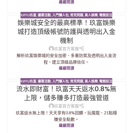
繼續閱讀
9JFFU玖富
,
優惠活動
,
入門懶人包
,
常見問題
,
真人娛樂
,
電競投注
娛樂城安全的最高標準！玖富娛樂
城打造頂級帳號防護與透明出入金
機制
玖富官方客服
解析玖富娛樂城的安全加密、多重防禦及透明出入金流
程，建立頂級品牌信任。
繼續閱讀
9JFFU玖富
,
優惠活動
,
入門懶人包
,
常見問題
,
真人娛樂
,
電競投注
流水即財富！玖富天天返水0.8%無
上限，儲多賺多打造最強管道
玖富官方客服
玖富返水無上限！天天享有0.8%回饋，玩魔龍、21點穩
賺安全點數。
繼續閱讀