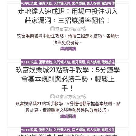
9JFFU玖富
,
優惠活動
,
入門懶人包
,
常見問題
,
真人娛樂
,
電競投注
走地達人速成班：用場中投注切入
莊家漏洞，三招讓勝率翻倍！
玖富官方客服
玖富娛樂城場中投注攻略，傳授三招走地技巧、各類玩
法與免稅優勢。
繼續閱讀
9JFFU玖富
,
優惠活動
,
入門懶人包
,
常見問題
,
真人娛樂
,
電競投注
玖富娛樂城21點新手教學：5分鐘學
會基本規則與必勝手勢，輕鬆上
手！
玖富官方客服
玖富娛樂城21點新手教學，5分鐘輕鬆掌握基本規則、點
數計算、實體賭場必勝手勢與進階分牌技巧。
繼續閱讀
9JFFU玖富
,
優惠活動
,
入門懶人包
,
常見問題
,
真人娛樂
,
電競投注